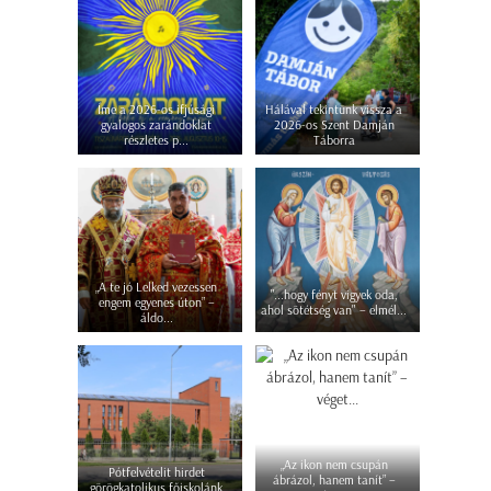
Íme a 2026-os ifjúsági
Hálával tekintünk vissza a
gyalogos zarándoklat
2026-os Szent Damján
részletes p...
Táborra
„A te jó Lelked vezessen
"...hogy fényt vigyek oda,
engem egyenes úton” –
ahol sötétség van" – elmél...
áldo...
„Az ikon nem csupán
Pótfelvételit hirdet
ábrázol, hanem tanít” –
görögkatolikus főiskolánk