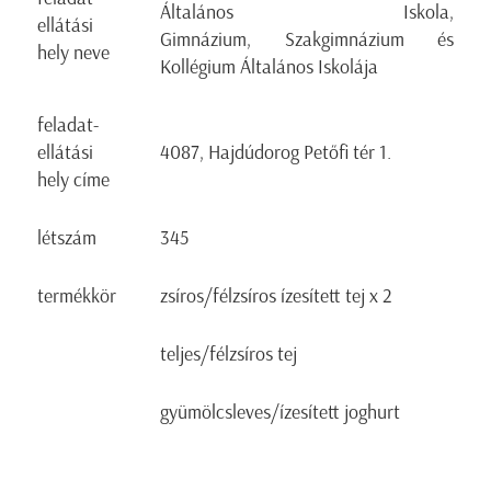
Általános Iskola,
ellátási
Gimnázium, Szakgimnázium és
hely neve
Kollégium Általános Iskolája
feladat-
ellátási
4087, Hajdúdorog Petőfi tér 1.
hely címe
létszám
345
termékkör
zsíros/félzsíros ízesített tej x 2
teljes/félzsíros tej
gyümölcsleves/ízesített joghurt