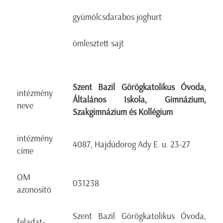
gyümölcsdarabos joghurt
ömlesztett sajt
Szent Bazil Görögkatolikus Óvoda,
intézmény
Általános Iskola,
Gimnázium,
neve
Szakgimnázium és Kollégium
intézmény
4087, Hajdúdorog Ady E. u. 23-27
címe
OM
031238
azonosító
Szent Bazil Görögkatolikus Óvoda,
feladat-