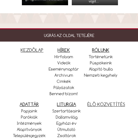
véget...
UGRÁS AZ OLDAL TETEJÉRE
KEZDŐLAP
HÍREK
RÓLUNK
Hírfolyam
Történetünk
Videók
Püspökeink
Eseménynaptár
Alapító bulla
Archívum
Nemzeti kegyhely
Címkék
Pályázatok
Benned bízom!
ADATTÁR
LITURGIA
ÉLŐ KÖZVETÍTÉS
Papjaink
Szertartásaink
Parókiák
Dallamvilág
Intézmények
Egyházi év
Alapítványok
Útmutató
Településjegyzék
Zsoltárok