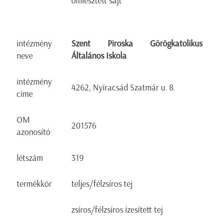
ömlesztett sajt
intézmény
Szent Piroska Görögkatolikus
neve
Általános Iskola
intézmény
4262, Nyíracsád Szatmár u. 8.
címe
OM
201576
azonosító
létszám
319
termékkör
teljes/félzsíros tej
zsíros/félzsíros ízesített tej