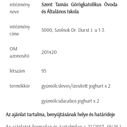
intézmény
Szent Tamás Görögkatolikus Óvoda
neve
és Általános Iskola
intézmény
5000, Szolnok Dr. Durst J. u 1-3.
címe
OM
201420
azonosító
létszám
95
termékkör
gyümölcsleves/ízesített joghurt x 2
gyümölcsdarabos joghurt x 2
Az ajánlat tartalma, benyújtásának helye és határideje
Az ajánlatot formailag és tartalmilag a 21/2017. (IV.26.)