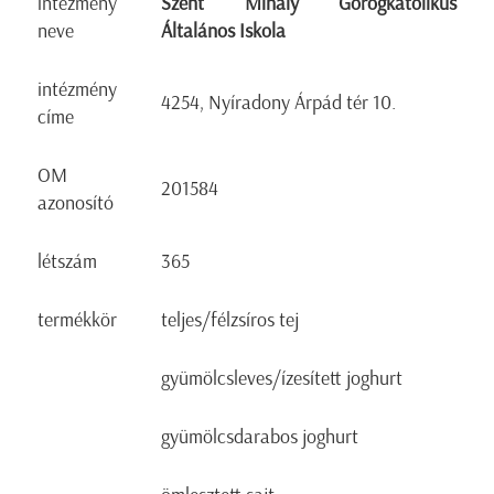
intézmény
Szent Mihály Görögkatolikus
neve
Általános Iskola
intézmény
4254, Nyíradony Árpád tér 10.
címe
OM
201584
azonosító
létszám
365
termékkör
teljes/félzsíros tej
gyümölcsleves/ízesített joghurt
gyümölcsdarabos joghurt