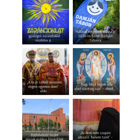
Íme a 2026-os ifjúsági
Hálával tekintünk vissza a
gyalogos zarándoklat
2026-os Szent Damján
részletes p...
Táborra
„A te jó Lelked vezessen
"...hogy fényt vigyek oda,
engem egyenes úton” –
ahol sötétség van" – elmél...
áldo...
„Az ikon nem csupán
Pótfelvételit hirdet
ábrázol, hanem tanít” –
görögkatolikus főiskolánk