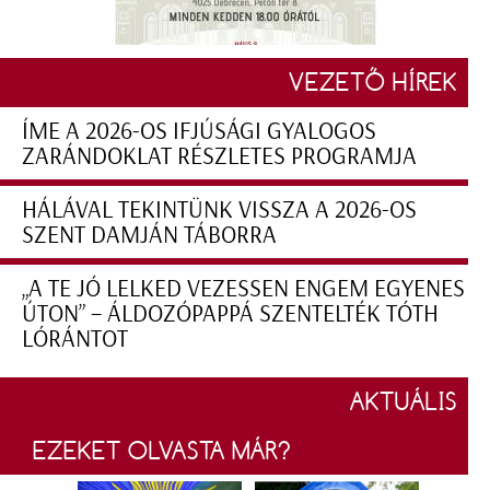
VEZETŐ HÍREK
ÍME A 2026-OS IFJÚSÁGI GYALOGOS
ZARÁNDOKLAT RÉSZLETES PROGRAMJA
HÁLÁVAL TEKINTÜNK VISSZA A 2026-OS
SZENT DAMJÁN TÁBORRA
„A TE JÓ LELKED VEZESSEN ENGEM EGYENES
ÚTON” – ÁLDOZÓPAPPÁ SZENTELTÉK TÓTH
LÓRÁNTOT
AKTUÁLIS
EZEKET OLVASTA MÁR?