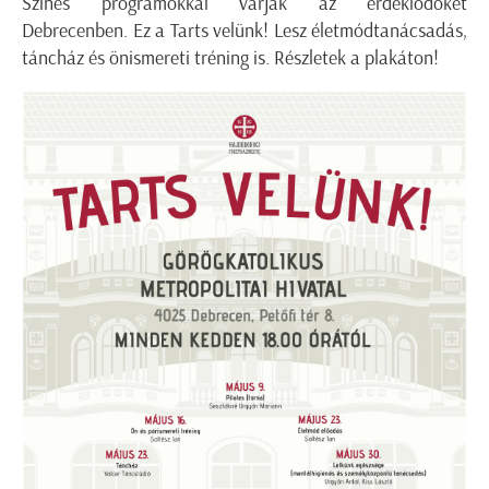
Színes programokkal várják az érdeklődőket
Debrecenben. Ez a Tarts velünk! Lesz életmódtanácsadás,
táncház és önismereti tréning is. Részletek a plakáton!