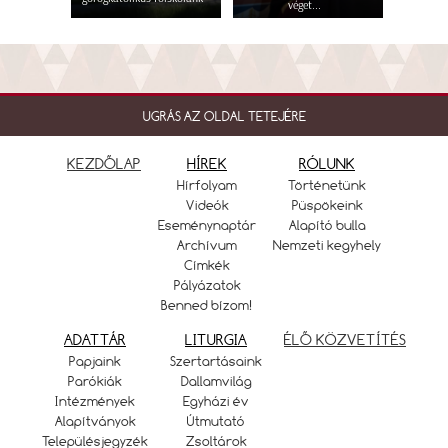
véget...
UGRÁS AZ OLDAL TETEJÉRE
KEZDŐLAP
HÍREK
RÓLUNK
Hírfolyam
Történetünk
Videók
Püspökeink
Eseménynaptár
Alapító bulla
Archívum
Nemzeti kegyhely
Címkék
Pályázatok
Benned bízom!
ADATTÁR
LITURGIA
ÉLŐ KÖZVETÍTÉS
Papjaink
Szertartásaink
Parókiák
Dallamvilág
Intézmények
Egyházi év
Alapítványok
Útmutató
Településjegyzék
Zsoltárok