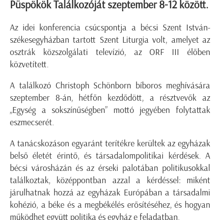
Püspökök Találkozóját szeptember 8-12 között.
Az idei konferencia csúcspontja a bécsi Szent István-
székesegyházban tartott Szent Liturgia volt, amelyet az
osztrák közszolgálati televízió, az ORF III élőben
közvetített.
A találkozó Christoph Schönborn bíboros meghívására
szeptember 8-án, hétfőn kezdődött, a résztvevők az
„Egység a sokszínűségben” mottó jegyében folytattak
eszmecserét.
A tanácskozáson egyaránt terítékre kerültek az egyházak
belső életét érintő, és társadalompolitikai kérdések. A
bécsi városházán és az érseki palotában politikusokkal
találkoztak, középpontban azzal a kérdéssel: miként
járulhatnak hozzá az egyházak Európában a társadalmi
kohézió, a béke és a megbékélés erősítéséhez, és hogyan
működhet együtt politika és egyház e feladatban.