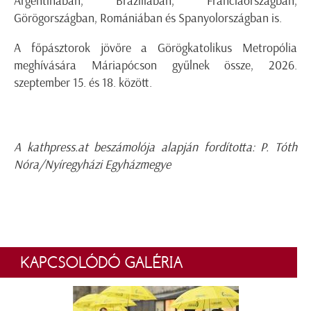
Argentínában, Brazíliában, Franciaországban,
Görögországban, Romániában és Spanyolországban is.
A főpásztorok jövőre a Görögkatolikus Metropólia
meghívására Máriapócson gyűlnek össze, 2026.
szeptember 15. és 18. között.
A kathpress.at beszámolója alapján fordította: P. Tóth
Nóra/Nyíregyházi Egyházmegye
KAPCSOLÓDÓ GALÉRIA