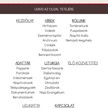
UGRÁS AZ OLDAL TETEJÉRE
KEZDŐLAP
HÍREK
RÓLUNK
Hírfolyam
Történetünk
Videók
Püspökeink
Eseménynaptár
Alapító bulla
Archívum
Nemzeti kegyhely
Címkék
Pályázatok
Benned bízom!
ADATTÁR
LITURGIA
ÉLŐ KÖZVETÍTÉS
Papjaink
Szertartásaink
Parókiák
Dallamvilág
Intézmények
Egyházi év
Alapítványok
Útmutató
Településjegyzék
Zsoltárok
Dokumentumok
Napi Evangélium
Beruházások
LELKIATYA
KAPCSOLAT