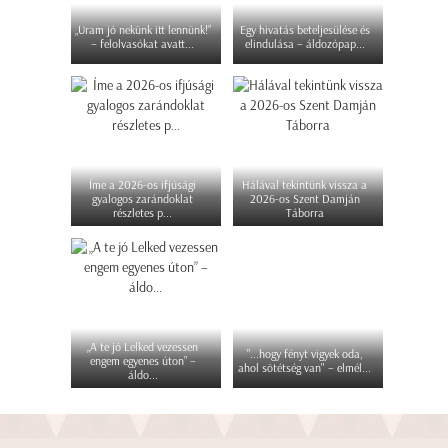
„Uram jó nekünk itt lennünk!”
Egy hivatás beteljesülése és
– felolvasókat avatt...
elindulása – áldozópap...
Íme a 2026-os ifjúsági
Hálával tekintünk vissza a
gyalogos zarándoklat
2026-os Szent Damján
részletes p...
Táborra
„A te jó Lelked vezessen
"...hogy fényt vigyek oda,
engem egyenes úton” –
ahol sötétség van" – elmél...
áldo...