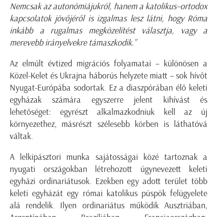
Nemcsak az autonómiájukról, hanem a katolikus–ortodox
kapcsolatok jövőjéről is izgalmas lesz látni, hogy Róma
inkább a rugalmas megközelítést választja, vagy a
merevebb irányelvekre támaszkodik.”
Az elmúlt évtized migrációs folyamatai – különösen a
Közel-Kelet és Ukrajna háborús helyzete miatt – sok hívőt
Nyugat-Európába sodortak. Ez a diaszpórában élő keleti
egyházak számára egyszerre jelent kihívást és
lehetőséget: egyrészt alkalmazkodniuk kell az új
környezethez, másrészt szélesebb körben is láthatóvá
váltak.
A lelkipásztori munka sajátosságai közé tartoznak a
nyugati országokban létrehozott úgynevezett keleti
egyházi ordinariátusok. Ezekben egy adott terület több
keleti egyházát egy római katolikus püspök felügyelete
alá rendelik. Ilyen ordinariátus működik Ausztriában,