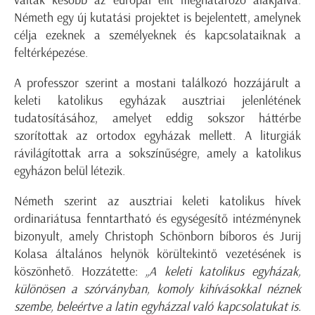
váltak később az európai elit meghatározó alakjaivá.
Németh egy új kutatási projektet is bejelentett, amelynek
célja ezeknek a személyeknek és kapcsolataiknak a
feltérképezése.
A professzor szerint a mostani találkozó hozzájárult a
keleti katolikus egyházak ausztriai jelenlétének
tudatosításához, amelyet eddig sokszor háttérbe
szorítottak az ortodox egyházak mellett. A liturgiák
rávilágítottak arra a sokszínűségre, amely a katolikus
egyházon belül létezik.
Németh szerint az ausztriai keleti katolikus hívek
ordinariátusa fenntartható és egységesítő intézménynek
bizonyult, amely Christoph Schönborn bíboros és Jurij
Kolasa általános helynök körültekintő vezetésének is
köszönhető. Hozzátette:
„A keleti katolikus egyházak,
különösen a szórványban, komoly kihívásokkal néznek
szembe, beleértve a latin egyházzal való kapcsolatukat is.