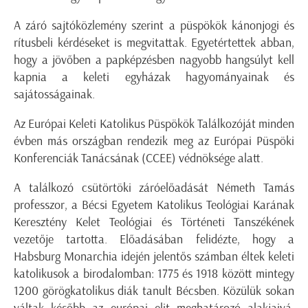
A záró sajtóközlemény szerint a püspökök kánonjogi és
rítusbeli kérdéseket is megvitattak. Egyetértettek abban,
hogy a jövőben a papképzésben nagyobb hangsúlyt kell
kapnia a keleti egyházak hagyományainak és
sajátosságainak.
Az Európai Keleti Katolikus Püspökök Találkozóját minden
évben más országban rendezik meg az Európai Püspöki
Konferenciák Tanácsának (CCEE) védnöksége alatt.
A találkozó csütörtöki záróelőadását Németh Tamás
professzor, a Bécsi Egyetem Katolikus Teológiai Karának
Keresztény Kelet Teológiai és Történeti Tanszékének
vezetője tartotta. Előadásában felidézte, hogy a
Habsburg Monarchia idején jelentős számban éltek keleti
katolikusok a birodalomban: 1775 és 1918 között mintegy
1200 görögkatolikus diák tanult Bécsben. Közülük sokan