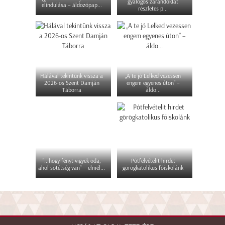
gyalogos zarándoklat
elindulása – áldozópap...
részletes p...
Hálával tekintünk vissza a
„A te jó Lelked vezessen
2026-os Szent Damján
engem egyenes úton” –
Táborra
áldo...
"...hogy fényt vigyek oda,
Pótfelvételit hirdet
ahol sötétség van" – elmél...
görögkatolikus főiskolánk