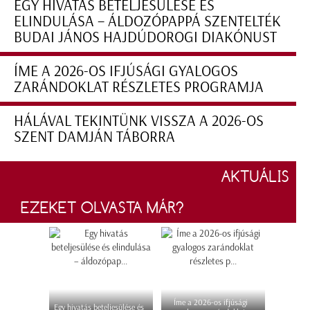
EGY HIVATÁS BETELJESÜLÉSE ÉS
ELINDULÁSA – ÁLDOZÓPAPPÁ SZENTELTÉK
BUDAI JÁNOS HAJDÚDOROGI DIAKÓNUST
ÍME A 2026-OS IFJÚSÁGI GYALOGOS
ZARÁNDOKLAT RÉSZLETES PROGRAMJA
HÁLÁVAL TEKINTÜNK VISSZA A 2026-OS
SZENT DAMJÁN TÁBORRA
AKTUÁLIS
EZEKET OLVASTA MÁR?
Íme a 2026-os ifjúsági
Egy hivatás beteljesülése és