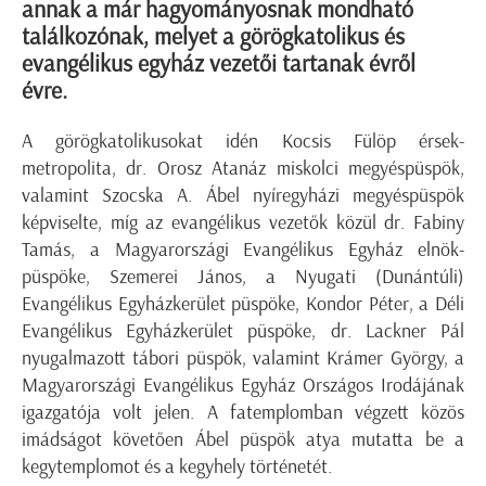
annak a már hagyományosnak mondható
találkozónak, melyet a görögkatolikus és
evangélikus egyház vezetői tartanak évről
évre.
A görögkatolikusokat idén Kocsis Fülöp érsek-
metropolita, dr. Orosz Atanáz miskolci megyéspüspök,
valamint Szocska A. Ábel nyíregyházi megyéspüspök
képviselte, míg az evangélikus vezetők közül dr. Fabiny
Tamás, a Magyarországi Evangélikus Egyház elnök-
püspöke, Szemerei János, a Nyugati (Dunántúli)
Evangélikus Egyházkerület püspöke, Kondor Péter, a Déli
Evangélikus Egyházkerület püspöke, dr. Lackner Pál
nyugalmazott tábori püspök, valamint Krámer György, a
Magyarországi Evangélikus Egyház Országos Irodájának
igazgatója volt jelen. A fatemplomban végzett közös
imádságot követően Ábel püspök atya mutatta be a
kegytemplomot és a kegyhely történetét.