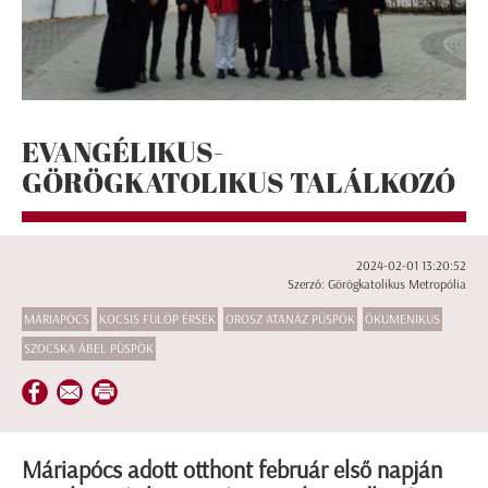
EVANGÉLIKUS-
GÖRÖGKATOLIKUS TALÁLKOZÓ
2024-02-01 13:20:52
Szerző: Görögkatolikus Metropólia
MÁRIAPÓCS
KOCSIS FÜLÖP ÉRSEK
OROSZ ATANÁZ PÜSPÖK
ÖKUMENIKUS
SZOCSKA ÁBEL PÜSPÖK
Máriapócs adott otthont február első napján