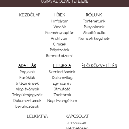
UGRÁS AZ OLDAL TETEJÉRE
KEZDŐLAP
HÍREK
RÓLUNK
Hírfolyam
Történetünk
Videók
Püspökeink
Eseménynaptár
Alapító bulla
Archívum
Nemzeti kegyhely
Címkék
Pályázatok
Benned bízom!
ADATTÁR
LITURGIA
ÉLŐ KÖZVETÍTÉS
Papjaink
Szertartásaink
Parókiák
Dallamvilág
Intézmények
Egyházi év
Alapítványok
Útmutató
Településjegyzék
Zsoltárok
Dokumentumok
Napi Evangélium
Beruházások
LELKIATYA
KAPCSOLAT
Imresszum
Elérhetőség