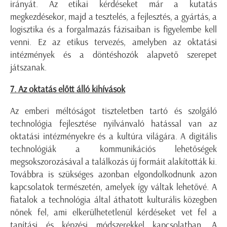
irányát. Az etikai kérdéseket már a kutatás
megkezdésekor, majd a tesztelés, a fejlesztés, a gyártás, a
logisztika és a forgalmazás fázisaiban is figyelembe kell
venni. Ez az etikus tervezés, amelyben az oktatási
intézmények és a döntéshozók alapvető szerepet
játszanak.
7. Az oktatás előtt álló kihívások
Az emberi méltóságot tiszteletben tartó és szolgáló
technológia fejlesztése nyilvánvaló hatással van az
oktatási intézményekre és a kultúra világára. A digitális
technológiák a kommunikációs lehetőségek
megsokszorozásával a találkozás új formáit alakították ki.
Továbbra is szükséges azonban elgondolkodnunk azon
kapcsolatok természetén, amelyek így váltak lehetővé. A
fiatalok a technológia által áthatott kulturális közegben
nőnek fel, ami elkerülhetetlenül kérdéseket vet fel a
tanítási és képzési módszerekkel kapcsolatban. A