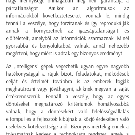
nagy mennyisége önmagában még nem garantálja a
pártatlanságot. Amikor az algoritmusok az
információkból következtetéseket vonnak le, mindig
fennáll a veszélye, hogy torzítanak és így reprodukálják
annak a környezetnek az igazságtalanságait és
előítéleteit, amelyből az információk származnak. Minél
gyorsabbá és bonyolultabbá válnak, annál nehezebb
megérteni, hogy miért is adtak egy bizonyos eredményt.
Az „intelligens” gépek végezhetik ugyan egyre nagyobb
hatékonysággal a rájuk bízott feladatokat, működésük
célját és értelmét továbbra is az emberek fogják
meghatározni vagy jóváhagyni, akiknek megvan a saját
értékrendszerük. Fennáll a veszély, hogy az egyes
döntéseket meghatározó kritériumok homályosabbá
válnak, hogy a döntésekért való felelősségvállalás
eltompul és a fejlesztők kibújnak a közjó érdekében való
cselekvés kötelezettsége alól. Bizonyos mértékig ennek a
folyamatnak kedvez a technokrata rendszer, amely a