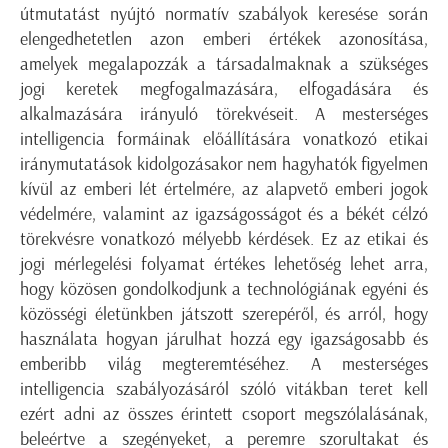
útmutatást nyújtó normatív szabályok keresése során
elengedhetetlen azon emberi értékek azonosítása,
amelyek megalapozzák a társadalmaknak a szükséges
jogi keretek megfogalmazására, elfogadására és
alkalmazására irányuló törekvéseit. A mesterséges
intelligencia formáinak előállítására vonatkozó etikai
iránymutatások kidolgozásakor nem hagyhatók figyelmen
kívül az emberi lét értelmére, az alapvető emberi jogok
védelmére, valamint az igazságosságot és a békét célzó
törekvésre vonatkozó mélyebb kérdések. Ez az etikai és
jogi mérlegelési folyamat értékes lehetőség lehet arra,
hogy közösen gondolkodjunk a technológiának egyéni és
közösségi életünkben játszott szerepéről, és arról, hogy
használata hogyan járulhat hozzá egy igazságosabb és
emberibb világ megteremtéséhez. A mesterséges
intelligencia szabályozásáról szóló vitákban teret kell
ezért adni az összes érintett csoport megszólalásának,
beleértve a szegényeket, a peremre szorultakat és