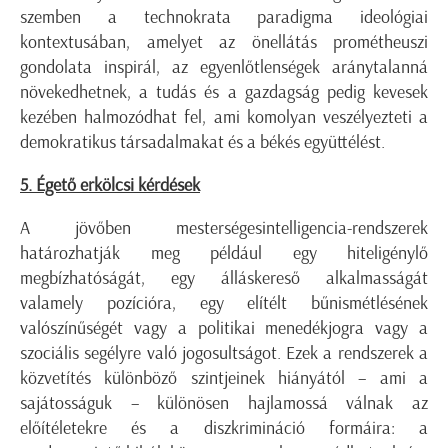
szemben a technokrata paradigma ideológiai
kontextusában, amelyet az önellátás prométheuszi
gondolata inspirál, az egyenlőtlenségek aránytalanná
növekedhetnek, a tudás és a gazdagság pedig kevesek
kezében halmozódhat fel, ami komolyan veszélyezteti a
demokratikus társadalmakat és a békés együttélést.
5. Égető erkölcsi kérdések
A jövőben mesterségesintelligencia-rendszerek
határozhatják meg például egy hiteligénylő
megbízhatóságát, egy álláskereső alkalmasságát
valamely pozícióra, egy elítélt bűnismétlésének
valószínűségét vagy a politikai menedékjogra vagy a
szociális segélyre való jogosultságot. Ezek a rendszerek a
közvetítés különböző szintjeinek hiányától – ami a
sajátosságuk – különösen hajlamossá válnak az
előítéletekre és a diszkrimináció formáira: a