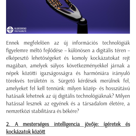
Ennek megfelelően az új információs technológiák
figyelemre méltó fejlődése – különösen a digitális téren –
elképesztő lehetőségeket és komoly kockázatokat rejt
magában, amelyek súlyos következményekkel járnak a
népek közötti igazságosságra és harmóniára irányuló
törekvés területén is. Sürgető kérdések merülnek fel,
amelyeket fel kell tennünk: milyen közép- és hosszútávú
hatásaik lehetnek az új digitális technológiáknak? Milyen
hatással lesznek az egyének és a társadalom életére, a
nemzetközi stabilitásra és békére?
2. A mesterséges intelligencia jövője: ígéretek és
kockázatok között