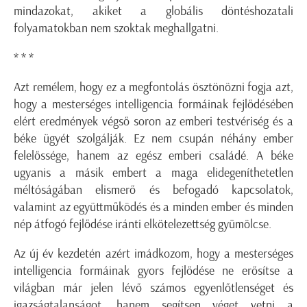
mindazokat, akiket a globális döntéshozatali
folyamatokban nem szoktak meghallgatni.
* * *
Azt remélem, hogy ez a megfontolás ösztönözni fogja azt,
hogy a mesterséges intelligencia formáinak fejlődésében
elért eredmények végső soron az emberi testvériség és a
béke ügyét szolgálják. Ez nem csupán néhány ember
felelőssége, hanem az egész emberi családé. A béke
ugyanis a másik embert a maga elidegeníthetetlen
méltóságában elismerő és befogadó kapcsolatok,
valamint az együttműködés és a minden ember és minden
nép átfogó fejlődése iránti elkötelezettség gyümölcse.
Az új év kezdetén azért imádkozom, hogy a mesterséges
intelligencia formáinak gyors fejlődése ne erősítse a
világban már jelen lévő számos egyenlőtlenséget és
igazságtalanságot, hanem segítsen véget vetni a