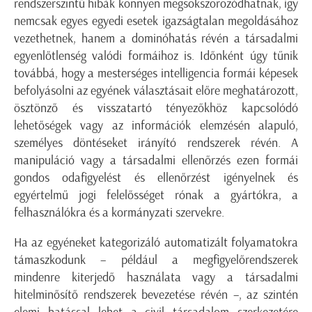
rendszerszintű hibák könnyen megsokszorozódhatnak, így
nemcsak egyes egyedi esetek igazságtalan megoldásához
vezethetnek, hanem a dominóhatás révén a társadalmi
egyenlőtlenség valódi formáihoz is. Időnként úgy tűnik
továbbá, hogy a mesterséges intelligencia formái képesek
befolyásolni az egyének választásait előre meghatározott,
ösztönző és visszatartó tényezőkhöz kapcsolódó
lehetőségek vagy az információk elemzésén alapuló,
személyes döntéseket irányító rendszerek révén. A
manipuláció vagy a társadalmi ellenőrzés ezen formái
gondos odafigyelést és ellenőrzést igényelnek és
egyértelmű jogi felelősséget rónak a gyártókra, a
felhasználókra és a kormányzati szervekre.
Ha az egyéneket kategorizáló automatizált folyamatokra
támaszkodunk – például a megfigyelőrendszerek
mindenre kiterjedő használata vagy a társadalmi
hitelminősítő rendszerek bevezetése révén –, az szintén