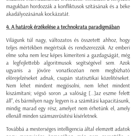
magukban hordozzák a konfliktusok szításának és a béke
akadályozásának kockázatát.
4. A határok érzékelése a technokrata paradigmában
Világunk túl nagy, változatos és összetett ahhoz, hogy
teljes mértékben megértsük és rendszerezzük. Az emberi
elme soha nem lesz képes kimeríteni a gazdagságát, még
a legfejlettebb algoritmusok segítségével sem. Azok
ugyanis a jövőre vonatkozóan nem megbízható
előrejelzéseket adnak, csupán statisztikai közelítéseket.
Nem lehet mindent megjósolni, nem lehet mindent
kiszámítani; végső soron „a valóság [...]az eszme felett
áll”, és bármilyen nagy legyen is a számítási kapacitásunk,
mindig marad egy rész, amelyet nem érhetünk el, amely
ellenáll minden számszerűsítési kísérletnek.
Továbbá a mesterséges intelligencia által elemzett adatok