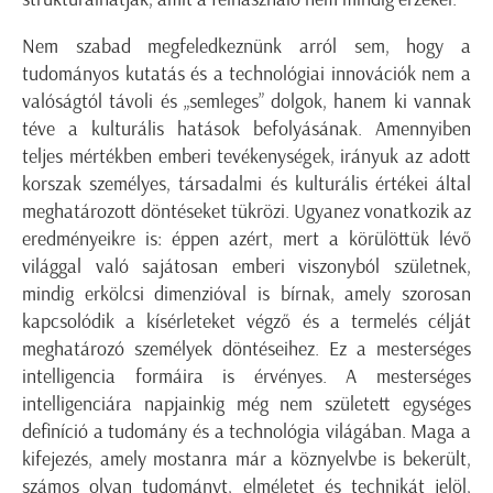
Nem szabad megfeledkeznünk arról sem, hogy a
tudományos kutatás és a technológiai innovációk nem a
valóságtól távoli és „semleges” dolgok, hanem ki vannak
téve a kulturális hatások befolyásának. Amennyiben
teljes mértékben emberi tevékenységek, irányuk az adott
korszak személyes, társadalmi és kulturális értékei által
meghatározott döntéseket tükrözi. Ugyanez vonatkozik az
eredményeikre is: éppen azért, mert a körülöttük lévő
világgal való sajátosan emberi viszonyból születnek,
mindig erkölcsi dimenzióval is bírnak, amely szorosan
kapcsolódik a kísérleteket végző és a termelés célját
meghatározó személyek döntéseihez. Ez a mesterséges
intelligencia formáira is érvényes. A mesterséges
intelligenciára napjainkig még nem született egységes
definíció a tudomány és a technológia világában. Maga a
kifejezés, amely mostanra már a köznyelvbe is bekerült,
számos olyan tudományt, elméletet és technikát jelöl,