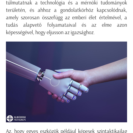
túlmutatnak a technológia és a mérnöki tudományok
területén, és ahhoz a gondolatkörhöz kapcsolódnak,
amely szorosan összefügg az emberi élet értelmével, a
tudás alapvető folyamataival és az elme azon
képességével, hogy eljusson az igazsághoz.
Az, hogy egyes eszközök például képesek szintaktikailag