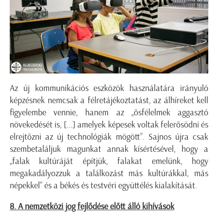
Az új kommunikációs eszközök használatára irányuló
képzésnek nemcsak a félretájékoztatást, az álhíreket kell
figyelembe vennie, hanem az „ősfélelmek aggasztó
növekedését is, [...] amelyek képesek voltak felerősödni és
elrejtőzni az új technológiák mögött”. Sajnos újra csak
szembetaláljuk magunkat annak kísértésével, hogy a
„falak kultúráját építjük, falakat emelünk, hogy
megakadályozzuk a találkozást más kultúrákkal, más
népekkel” és a békés és testvéri együttélés kialakítását.
8. A nemzetközi jog fejlődése előtt álló kihívások