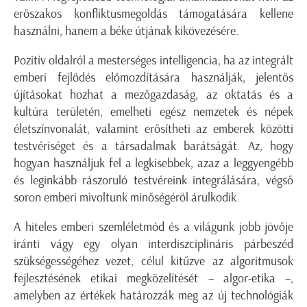
erőszakos konfliktusmegoldás támogatására kellene
használni, hanem a béke útjának kikövezésére.
Pozitív oldalról a mesterséges intelligencia, ha az integrált
emberi fejlődés előmozdítására használják, jelentős
újításokat hozhat a mezőgazdaság, az oktatás és a
kultúra területén, emelheti egész nemzetek és népek
életszínvonalát, valamint erősítheti az emberek közötti
testvériséget és a társadalmak barátságát. Az, hogy
hogyan használjuk fel a legkisebbek, azaz a leggyengébb
és leginkább rászoruló testvéreink integrálására, végső
soron emberi mivoltunk minőségéről árulkodik.
A hiteles emberi szemléletmód és a világunk jobb jövője
iránti vágy egy olyan interdiszciplináris párbeszéd
szükségességéhez vezet, célul kitűzve az algoritmusok
fejlesztésének etikai megközelítését – algor-etika –,
amelyben az értékek határozzák meg az új technológiák