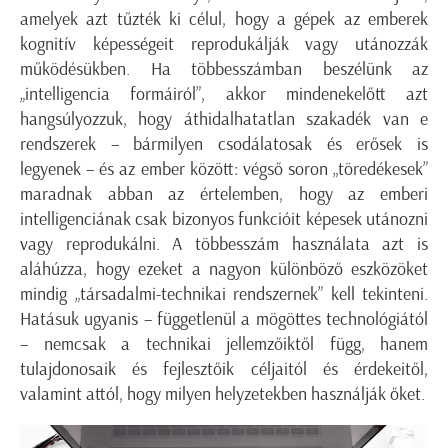
amelyek azt tűzték ki célul, hogy a gépek az emberek
kognitív képességeit reprodukálják vagy utánozzák
működésükben. Ha többesszámban beszélünk az
„intelligencia formáiról”, akkor mindenekelőtt azt
hangsúlyozzuk, hogy áthidalhatatlan szakadék van e
rendszerek – bármilyen csodálatosak és erősek is
legyenek – és az ember között: végső soron „töredékesek”
maradnak abban az értelemben, hogy az emberi
intelligenciának csak bizonyos funkcióit képesek utánozni
vagy reprodukálni. A többesszám használata azt is
aláhúzza, hogy ezeket a nagyon különböző eszközöket
mindig „társadalmi-technikai rendszernek” kell tekinteni.
Hatásuk ugyanis – függetlenül a mögöttes technológiától
– nemcsak a technikai jellemzőiktől függ, hanem
tulajdonosaik és fejlesztőik céljaitól és érdekeitől,
valamint attól, hogy milyen helyzetekben használják őket.