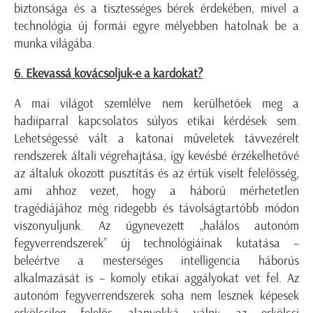
biztonsága és a tisztességes bérek érdekében, mivel a
technológia új formái egyre mélyebben hatolnak be a
munka világába.
6. Ekevassá kovácsoljuk-e a kardokat?
A mai világot szemlélve nem kerülhetőek meg a
hadiiparral kapcsolatos súlyos etikai kérdések sem.
Lehetségessé vált a katonai műveletek távvezérelt
rendszerek általi végrehajtása, így kevésbé érzékelhetővé
az általuk okozott pusztítás és az értük viselt felelősség,
ami ahhoz vezet, hogy a háború mérhetetlen
tragédiájához még ridegebb és távolságtartóbb módon
viszonyuljunk. Az úgynevezett „halálos autonóm
fegyverrendszerek” új technológiáinak kutatása –
beleértve a mesterséges intelligencia háborús
alkalmazását is – komoly etikai aggályokat vet fel. Az
autonóm fegyverrendszerek soha nem lesznek képesek