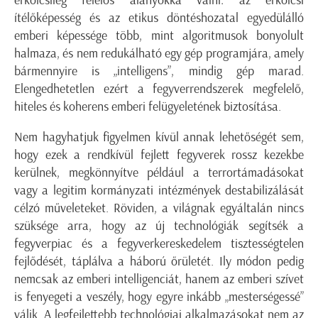
erkölcsileg felelős alanyokká válni: az erkölcsi
ítélőképesség és az etikus döntéshozatal egyedülálló
emberi képessége több, mint algoritmusok bonyolult
halmaza, és nem redukálható egy gép programjára, amely
bármennyire is „intelligens”, mindig gép marad.
Elengedhetetlen ezért a fegyverrendszerek megfelelő,
hiteles és koherens emberi felügyeletének biztosítása.
Nem hagyhatjuk figyelmen kívül annak lehetőségét sem,
hogy ezek a rendkívül fejlett fegyverek rossz kezekbe
kerülnek, megkönnyítve például a terrortámadásokat
vagy a legitim kormányzati intézmények destabilizálását
célzó műveleteket. Röviden, a világnak egyáltalán nincs
szüksége arra, hogy az új technológiák segítsék a
fegyverpiac és a fegyverkereskedelem tisztességtelen
fejlődését, táplálva a háború őrületét. Ily módon pedig
nemcsak az emberi intelligenciát, hanem az emberi szívet
is fenyegeti a veszély, hogy egyre inkább „mesterségessé”
válik. A legfejlettebb technológiai alkalmazásokat nem az