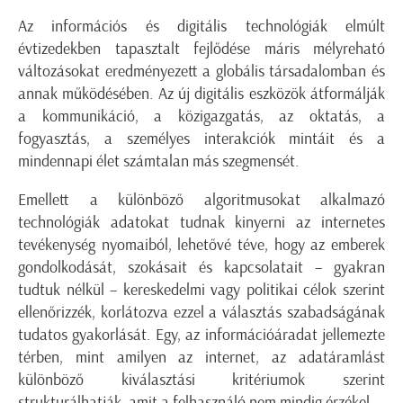
Az információs és digitális technológiák elmúlt
évtizedekben tapasztalt fejlődése máris mélyreható
változásokat eredményezett a globális társadalomban és
annak működésében. Az új digitális eszközök átformálják
a kommunikáció, a közigazgatás, az oktatás, a
fogyasztás, a személyes interakciók mintáit és a
mindennapi élet számtalan más szegmensét.
Emellett a különböző algoritmusokat alkalmazó
technológiák adatokat tudnak kinyerni az internetes
tevékenység nyomaiból, lehetővé téve, hogy az emberek
gondolkodását, szokásait és kapcsolatait – gyakran
tudtuk nélkül – kereskedelmi vagy politikai célok szerint
ellenőrizzék, korlátozva ezzel a választás szabadságának
tudatos gyakorlását. Egy, az információáradat jellemezte
térben, mint amilyen az internet, az adatáramlást
különböző kiválasztási kritériumok szerint
strukturálhatják, amit a felhasználó nem mindig érzékel.