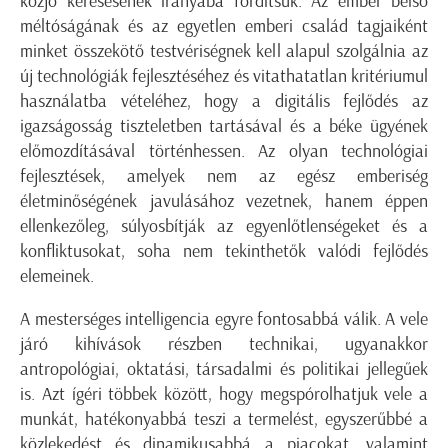
közjó keresésének irányába fordítsuk. Az ember belső
méltóságának és az egyetlen emberi család tagjaiként
minket összekötő testvériségnek kell alapul szolgálnia az
új technológiák fejlesztéséhez és vitathatatlan kritériumul
használatba vételéhez, hogy a digitális fejlődés az
igazságosság tiszteletben tartásával és a béke ügyének
előmozdításával történhessen. Az olyan technológiai
fejlesztések, amelyek nem az egész emberiség
életminőségének javulásához vezetnek, hanem éppen
ellenkezőleg, súlyosbítják az egyenlőtlenségeket és a
konfliktusokat, soha nem tekinthetők valódi fejlődés
elemeinek.
A mesterséges intelligencia egyre fontosabbá válik. A vele
járó kihívások részben technikai, ugyanakkor
antropológiai, oktatási, társadalmi és politikai jellegűek
is. Azt ígéri többek között, hogy megspórolhatjuk vele a
munkát, hatékonyabbá teszi a termelést, egyszerűbbé a
közlekedést és dinamikusabbá a piacokat, valamint