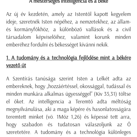
A mesterséges intelligencia és a béke
Az új év kezdetén, amely az Istentől kapott kegyelem
ideje, szeretnék Isten népéhez, a nemzetekhez, az állam-
és kormányfőkhöz, a különböző vallások és a civil
társadalom képviselőihez, valamint korunk minden
emberéhez fordulni és békességet kívánni nekik.
1. A tudomány és a technológia fejlődése mint a békére
vezető út
A Szentírás tanúsága szerint Isten a Lelkét adta az
embereknek, hogy „hozzáértéssel, okossággal, tudással és
minden munkára alkalmas ügyességgel” (Kiv 35,31) töltse
el őket. Az intelligencia a Teremtő adta méltóság
megnyilvánulása, aki a maga képére és hasonlatosságára
teremtett minket (vö. 1Móz 1,26) és képessé tett arra,
hogy szabadon és tudatosan válaszoljunk az Ő
szeretetére. A tudomány és a technológia különleges