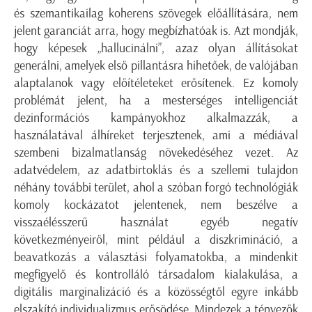
és szemantikailag koherens szövegek előállítására, nem
jelent garanciát arra, hogy megbízhatóak is. Azt mondják,
hogy képesek „hallucinálni”, azaz olyan állításokat
generálni, amelyek első pillantásra hihetőek, de valójában
alaptalanok vagy előítéleteket erősítenek. Ez komoly
problémát jelent, ha a mesterséges intelligenciát
dezinformációs kampányokhoz alkalmazzák, a
használatával álhíreket terjesztenek, ami a médiával
szembeni bizalmatlanság növekedéséhez vezet. Az
adatvédelem, az adatbirtoklás és a szellemi tulajdon
néhány további terület, ahol a szóban forgó technológiák
komoly kockázatot jelentenek, nem beszélve a
visszaélésszerű használat egyéb negatív
következményeiről, mint például a diszkrimináció, a
beavatkozás a választási folyamatokba, a mindenkit
megfigyelő és kontrolláló társadalom kialakulása, a
digitális marginalizáció és a közösségtől egyre inkább
elszakító individualizmus erősödése. Mindezek a tényezők