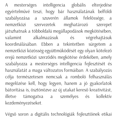
A mesterséges intelligencia globális elterjedése
egyértelművé teszi, hogy bár használatának belföldi
szabályozása a szuverén államok felelőssége, a
nemzetközi szervezetek meghatározó szerepet
játszhatnak a többoldalú megállapodások megkötésében,
valamint alkalmazásuk és végrehajtásuk
koordinálásában. Ebben a tekintetben sürgetem a
nemzetközi közösség együttműködését egy olyan kötelező
erejű nemzetközi szerződés megkötése érdekében, amely
szabályozza a mesterséges intelligencia fejlesztését és
használatát a maga változatos formáiban. A szabályozás
célja természetesen nemcsak a romboló felhasználás
megelőzése kell, hogy legyen, hanem a jó gyakorlatok
bátorítása is, ösztönözve az új utakat kereső kreativitást,
illetve támogatva a személyes és kollektív
kezdeményezéseket.
Végső soron a digitális technológiák fejlesztőinek etikai