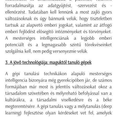
forradalmasítja az adatgyűjtést, -szervezést és -
ellenőrzést. Tudatában kell lennünk a most zajló gyors
változásoknak és úgy bánnunk velük, hogy tiszteletben
tartsuk az alapvető emberi jogokat, valamint az átfogó
emberi fejlődést elősegítő intézményeket és törvényeket.
A mesterséges intelligenciának a legjobb emberi
potenciált és a legmagasabb szintű törekvéseinket
szolgálnia kell, nem pedig versenyeznie velük.
3. A jövő technológiája: maguktól tanuló gépek
A gépi tanulási technikákon alapuló mesterséges
intelligencia bizonyára még gyerekcipőben jár, de számos
formájában már most is jelentős változásokat okoz a
társadalom szövetében és mélyreható befolyással van a
kultúrákra, a társadalmi viselkedésre és a béke
megteremtésére. A gépi tanulás vagy a mélytanulás (deep
learning) fejlesztése olyan kérdéseket vet fel, amelyek