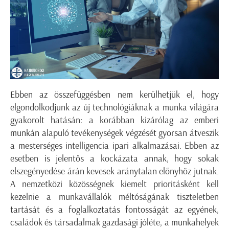
Ebben az összefüggésben nem kerülhetjük el, hogy
elgondolkodjunk az új technológiáknak a munka világára
gyakorolt hatásán: a korábban kizárólag az emberi
munkán alapuló tevékenységek végzését gyorsan átveszik
a mesterséges intelligencia ipari alkalmazásai. Ebben az
esetben is jelentős a kockázata annak, hogy sokak
elszegényedése árán kevesek aránytalan előnyhöz jutnak.
A nemzetközi közösségnek kiemelt prioritásként kell
kezelnie a munkavállalók méltóságának tiszteletben
tartását és a foglalkoztatás fontosságát az egyének,
családok és társadalmak gazdasági jóléte, a munkahelyek