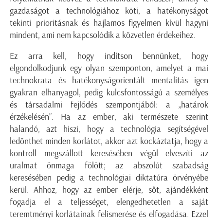
gazdaságot a technológiához köti, a hatékonyságot
tekinti prioritásnak és hajlamos figyelmen kívül hagyni
mindent, ami nem kapcsolódik a közvetlen érdekeihez.
Ez arra kell, hogy indítson bennünket, hogy
elgondolkodjunk egy olyan szemponton, amelyet a mai
technokrata és hatékonyságorientált mentalitás igen
gyakran elhanyagol, pedig kulcsfontosságú a személyes
és társadalmi fejlődés szempontjából: a „határok
érzékelésén”. Ha az ember, aki természete szerint
halandó, azt hiszi, hogy a technológia segítségével
ledönthet minden korlátot, akkor azt kockáztatja, hogy a
kontroll megszállott keresésében végül elveszíti az
uralmat önmaga fölött; az abszolút szabadság
keresésében pedig a technológiai diktatúra örvényébe
kerül. Ahhoz, hogy az ember elérje, sőt, ajándékként
fogadja el a teljességet, elengedhetetlen a saját
teremtményi korlátainak felismerése és elfogadása. Ezzel