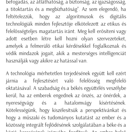
befogadás, az átláthatóság, a biztonság, az igazságosság,
a titoktartás és a megbízhatóság”. Az sem elegendő, ha
feltételezzük, hogy az algoritmusok és digitális
technológiák minden fejlesztője elkötelezett az etikus és
felelősségteljes magatartás iránt. Meg kell erősíteni vagy
adott esetben létre kell hozni olyan szervezeteket,
amelyek a felmerülő etikai kérdésekkel foglalkoznak és
védik mindazok jogait, akik a mesterséges intelligenciát
használják vagy akikre az hatással van.
A technológia mérhetetlen terjedésének együtt kell ezért
járnia a fejlesztésért való felelősség megfelelő
oktatásával. A szabadság és a békés együttélés veszélybe
kerül, ha az emberek engednek az önzés, az önérdek, a
nyereségvágy és a hatalomvágy kísértésének.
Kötelességünk, hogy kiszélesítsük a perspektívánkat és
hogy a műszaki és tudományos kutatást az ember és a
közösség integrált fejlődésének szolgálatában a béke és a