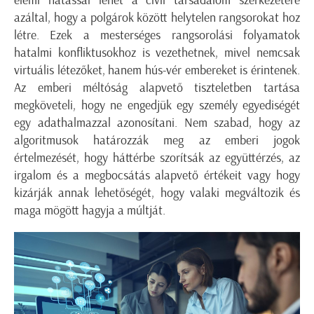
elemi hatással lehet a civil társadalom szerkezetére
azáltal, hogy a polgárok között helytelen rangsorokat hoz
létre. Ezek a mesterséges rangsorolási folyamatok
hatalmi konfliktusokhoz is vezethetnek, mivel nemcsak
virtuális létezőket, hanem hús-vér embereket is érintenek.
Az emberi méltóság alapvető tiszteletben tartása
megköveteli, hogy ne engedjük egy személy egyediségét
egy adathalmazzal azonosítani. Nem szabad, hogy az
algoritmusok határozzák meg az emberi jogok
értelmezését, hogy háttérbe szorítsák az együttérzés, az
irgalom és a megbocsátás alapvető értékeit vagy hogy
kizárják annak lehetőségét, hogy valaki megváltozik és
maga mögött hagyja a múltját.