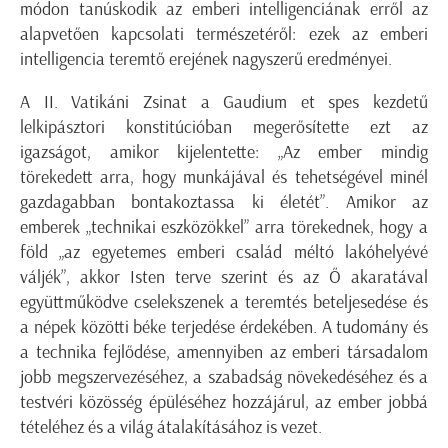
módon tanúskodik az emberi intelligenciának erről az
alapvetően kapcsolati természetéről: ezek az emberi
intelligencia teremtő erejének nagyszerű eredményei.
A II. Vatikáni Zsinat a Gaudium et spes kezdetű
lelkipásztori konstitúcióban megerősítette ezt az
igazságot, amikor kijelentette: „Az ember mindig
törekedett arra, hogy munkájával és tehetségével minél
gazdagabban bontakoztassa ki életét”. Amikor az
emberek „technikai eszközökkel” arra törekednek, hogy a
föld „az egyetemes emberi család méltó lakóhelyévé
váljék”, akkor Isten terve szerint és az Ő akaratával
együttműködve cselekszenek a teremtés beteljesedése és
a népek közötti béke terjedése érdekében. A tudomány és
a technika fejlődése, amennyiben az emberi társadalom
jobb megszervezéséhez, a szabadság növekedéséhez és a
testvéri közösség épüléséhez hozzájárul, az ember jobbá
tételéhez és a világ átalakításához is vezet.