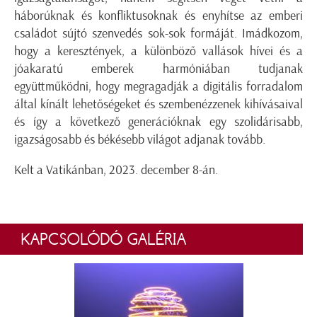
háborúknak és konfliktusoknak és enyhítse az emberi
családot sújtó szenvedés sok-sok formáját. Imádkozom,
hogy a keresztények, a különböző vallások hívei és a
jóakaratú emberek harmóniában tudjanak
együttműködni, hogy megragadják a digitális forradalom
által kínált lehetőségeket és szembenézzenek kihívásaival
és így a következő generációknak egy szolidárisabb,
igazságosabb és békésebb világot adjanak tovább.
Kelt a Vatikánban, 2023. december 8-án.
KAPCSOLÓDÓ GALÉRIA