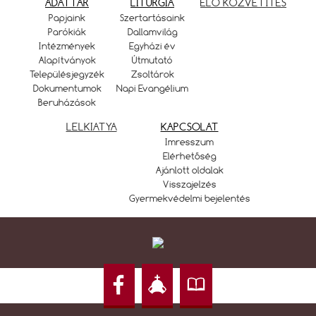
ADATTÁR
LITURGIA
ÉLŐ KÖZVETÍTÉS
Papjaink
Szertartásaink
Parókiák
Dallamvilág
Intézmények
Egyházi év
Alapítványok
Útmutató
Településjegyzék
Zsoltárok
Dokumentumok
Napi Evangélium
Beruházások
LELKIATYA
KAPCSOLAT
Imresszum
Elérhetőség
Ajánlott oldalak
Visszajelzés
Gyermekvédelmi bejelentés