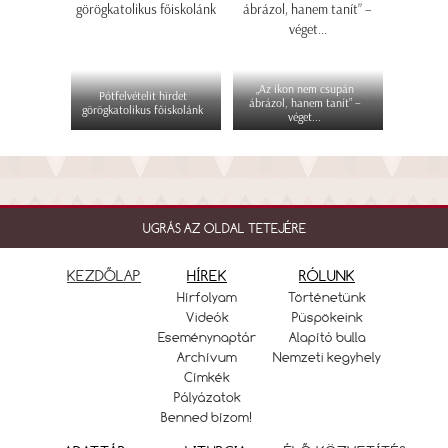
„Az ikon nem csupán
Pótfelvételit hirdet
ábrázol, hanem tanít” –
görögkatolikus főiskolánk
véget...
UGRÁS AZ OLDAL TETEJÉRE
KEZDŐLAP
HÍREK
RÓLUNK
Hírfolyam
Történetünk
Videók
Püspökeink
Eseménynaptár
Alapító bulla
Archívum
Nemzeti kegyhely
Címkék
Pályázatok
Benned bízom!