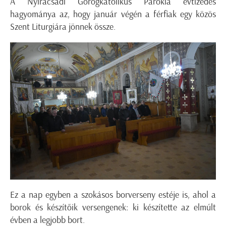
A Nyíracsádi Görögkatolikus Parókia évtizedes
hagyománya az, hogy január végén a férfiak egy közös
Szent Liturgiára jönnek össze.
Ez a nap egyben a szokásos borverseny estéje is, ahol a
borok és készítőik versengenek: ki készítette az elmúlt
évben a legjobb bort.