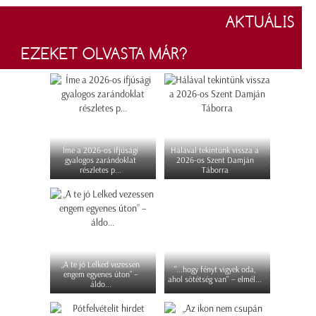
AKTUÁLIS
EZEKET OLVASTA MÁR?
Íme a 2026-os ifjúsági
Hálával tekintünk vissza a
gyalogos zarándoklat
2026-os Szent Damján
részletes p...
Táborra
„A te jó Lelked vezessen
"...hogy fényt vigyek oda,
engem egyenes úton” –
ahol sötétség van" – elmél...
áldo...