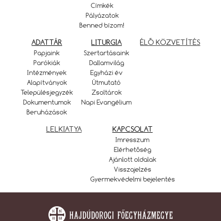
Címkék
Pályázatok
Benned bízom!
ADATTÁR
LITURGIA
ÉLŐ KÖZVETÍTÉS
Papjaink
Szertartásaink
Parókiák
Dallamvilág
Intézmények
Egyházi év
Alapítványok
Útmutató
Településjegyzék
Zsoltárok
Dokumentumok
Napi Evangélium
Beruházások
LELKIATYA
KAPCSOLAT
Imresszum
Elérhetőség
Ajánlott oldalak
Visszajelzés
Gyermekvédelmi bejelentés