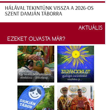
HÁLÁVAL TEKINTÜNK VISSZA A 2026-OS
SZENT DAMJÁN TÁBORRA
AKTUÁLIS
EZEKET OLVASTA MÁR?
Íme a 2026-os ifjúsági
Egy hivatás beteljesülése és
gyalogos zarándoklat
elindulása – áldozópap...
részletes p...