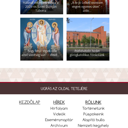
Hálával tekintünk vissza a
„A te jó Lelked vezessen
2026-os Szent Damján
engem egyenes úton” –
Táborra
áldo...
"...hogy fényt vigyek oda,
Pótfelvételit hirdet
ahol sötétség van" – elmél...
görögkatolikus főiskolánk
UGRÁS AZ OLDAL TETEJÉRE
KEZDŐLAP
HÍREK
RÓLUNK
Hírfolyam
Történetünk
Videók
Püspökeink
Eseménynaptár
Alapító bulla
Archívum
Nemzeti kegyhely