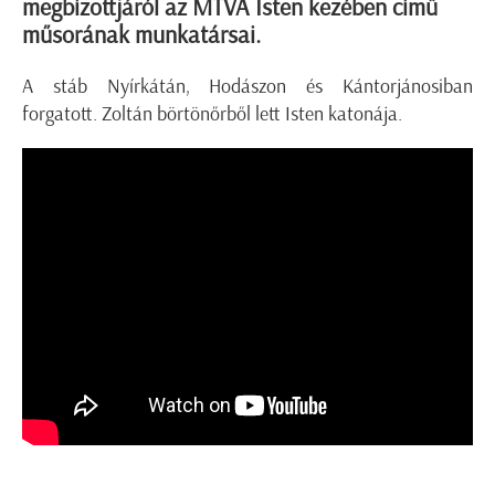
megbízottjáról az MTVA Isten kezében című
műsorának munkatársai.
A stáb Nyírkátán, Hodászon és Kántorjánosiban
forgatott. Zoltán börtönőrből lett Isten katonája.