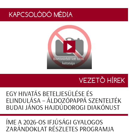
KAPCSOLÓDÓ MÉDIA
Börtönőrből lett Isten
katonája
VEZETŐ HÍREK
EGY HIVATÁS BETELJESÜLÉSE ÉS
ELINDULÁSA – ÁLDOZÓPAPPÁ SZENTELTÉK
BUDAI JÁNOS HAJDÚDOROGI DIAKÓNUST
ÍME A 2026-OS IFJÚSÁGI GYALOGOS
ZARÁNDOKLAT RÉSZLETES PROGRAMJA