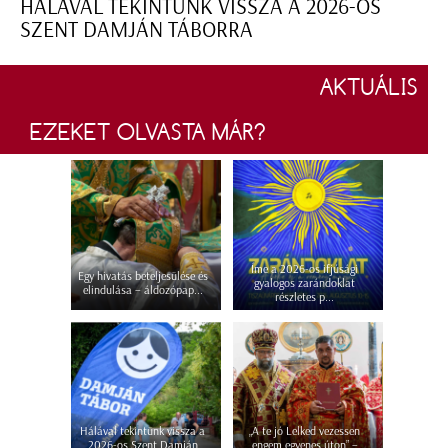
HÁLÁVAL TEKINTÜNK VISSZA A 2026-OS
SZENT DAMJÁN TÁBORRA
AKTUÁLIS
EZEKET OLVASTA MÁR?
Íme a 2026-os ifjúsági
Egy hivatás beteljesülése és
gyalogos zarándoklat
elindulása – áldozópap...
részletes p...
Hálával tekintünk vissza a
„A te jó Lelked vezessen
2026-os Szent Damján
engem egyenes úton” –