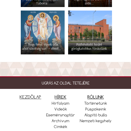
Táborra
áldo...
"...hogy fényt vigyek oda,
Pótfelvételit hirdet
ahol sötétség van" – elmél...
görögkatolikus főiskolánk
UGRÁS AZ OLDAL TETEJÉRE
KEZDŐLAP
HÍREK
RÓLUNK
Hírfolyam
Történetünk
Videók
Püspökeink
Eseménynaptár
Alapító bulla
Archívum
Nemzeti kegyhely
Címkék