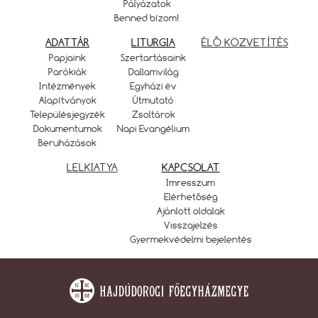
Pályázatok
Benned bízom!
ADATTÁR
LITURGIA
ÉLŐ KÖZVETÍTÉS
Papjaink
Szertartásaink
Parókiák
Dallamvilág
Intézmények
Egyházi év
Alapítványok
Útmutató
Településjegyzék
Zsoltárok
Dokumentumok
Napi Evangélium
Beruházások
LELKIATYA
KAPCSOLAT
Imresszum
Elérhetőség
Ajánlott oldalak
Visszajelzés
Gyermekvédelmi bejelentés