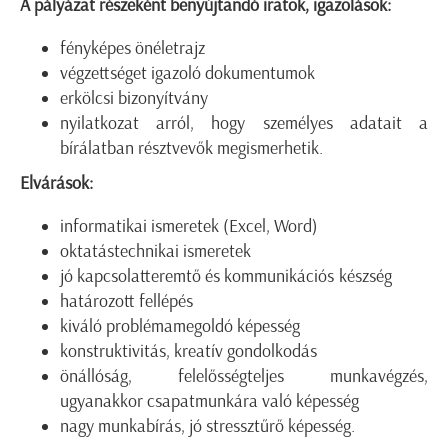
A pályázat részeként benyújtandó iratok, igazolások:
fényképes önéletrajz
végzettséget igazoló dokumentumok
erkölcsi bizonyítvány
nyilatkozat arról, hogy személyes adatait a
bírálatban résztvevők megismerhetik.
Elvárások:
informatikai ismeretek (Excel, Word)
oktatástechnikai ismeretek
jó kapcsolatteremtő és kommunikációs készség
határozott fellépés
kiváló problémamegoldó képesség
konstruktivitás, kreatív gondolkodás
önállóság, felelősségteljes munkavégzés,
ugyanakkor csapatmunkára való képesség
nagy munkabírás, jó stressztűrő képesség.