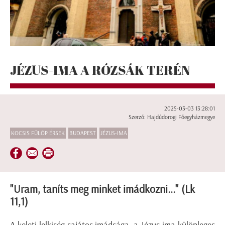
JÉZUS-IMA A RÓZSÁK TERÉN
2025-03-03 13:28:01
Szerző: Hajdúdorogi Főegyházmegye
KOCSIS FÜLÖP ÉRSEK
BUDAPEST
JÉZUS-IMA
"Uram, taníts meg minket imádkozni..." (Lk
11,1)