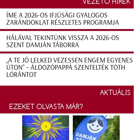
VEZETŐ HÍREK
ÍME A 2026-OS IFJÚSÁGI GYALOGOS
ZARÁNDOKLAT RÉSZLETES PROGRAMJA
HÁLÁVAL TEKINTÜNK VISSZA A 2026-OS
SZENT DAMJÁN TÁBORRA
„A TE JÓ LELKED VEZESSEN ENGEM EGYENES
ÚTON” – ÁLDOZÓPAPPÁ SZENTELTÉK TÓTH
LÓRÁNTOT
AKTUÁLIS
EZEKET OLVASTA MÁR?