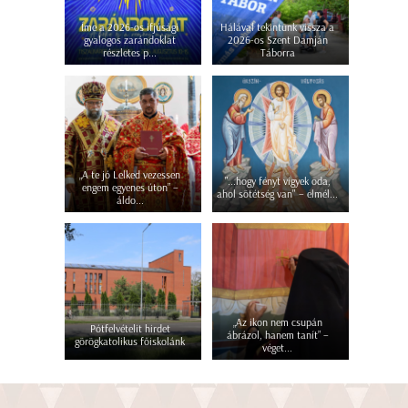
Íme a 2026-os ifjúsági
Hálával tekintünk vissza a
gyalogos zarándoklat
2026-os Szent Damján
részletes p...
Táborra
„A te jó Lelked vezessen
"...hogy fényt vigyek oda,
engem egyenes úton” –
ahol sötétség van" – elmél...
áldo...
„Az ikon nem csupán
Pótfelvételit hirdet
ábrázol, hanem tanít” –
görögkatolikus főiskolánk
véget...