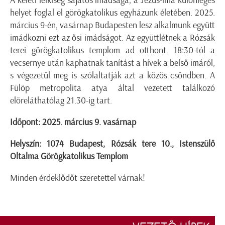
A keleti lelkiség sajátos imádsága, a Jézus-ima különleges
helyet foglal el görögkatolikus egyházunk életében. 2025.
március 9-én, vasárnap Budapesten lesz alkalmunk együtt
imádkozni ezt az ősi imádságot. Az együttlétnek a Rózsák
terei görögkatolikus templom ad otthont. 18:30-tól a
vecsernye után kaphatnak tanítást a hívek a belső imáról,
s végezetül meg is szólaltatják azt a közös csöndben. A
Fülöp metropolita atya által vezetett találkozó
előreláthatólag 21.30-ig tart.
Időpont: 2025. március 9. vasárnap
Helyszín: 1074 Budapest, Rózsák tere 10., Istenszülő
Oltalma Görögkatolikus Templom
Minden érdeklődőt szeretettel várnak!