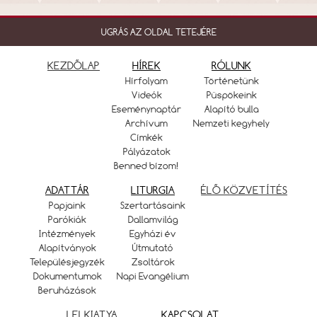
UGRÁS AZ OLDAL TETEJÉRE
KEZDŐLAP
HÍREK
RÓLUNK
Hírfolyam
Történetünk
Videók
Püspökeink
Eseménynaptár
Alapító bulla
Archívum
Nemzeti kegyhely
Címkék
Pályázatok
Benned bízom!
ADATTÁR
LITURGIA
ÉLŐ KÖZVETÍTÉS
Papjaink
Szertartásaink
Parókiák
Dallamvilág
Intézmények
Egyházi év
Alapítványok
Útmutató
Településjegyzék
Zsoltárok
Dokumentumok
Napi Evangélium
Beruházások
LELKIATYA
KAPCSOLAT