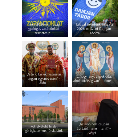
Íme a 2026-os ifjúsági
Hálával tekintünk vissza a
gyalogos zarándoklat
2026-os Szent Damján
részletes p...
Táborra
„A te jó Lelked vezessen
"...hogy fényt vigyek oda,
engem egyenes úton” –
ahol sötétség van" – elmél...
áldo...
„Az ikon nem csupán
Pótfelvételit hirdet
ábrázol, hanem tanít” –
görögkatolikus főiskolánk
véget...