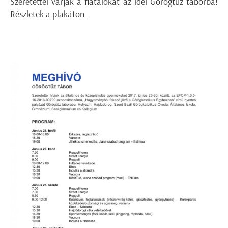
Szeretettel várják a fiatalokat az idei Görögtűz táborba!
Részletek a plakáton.