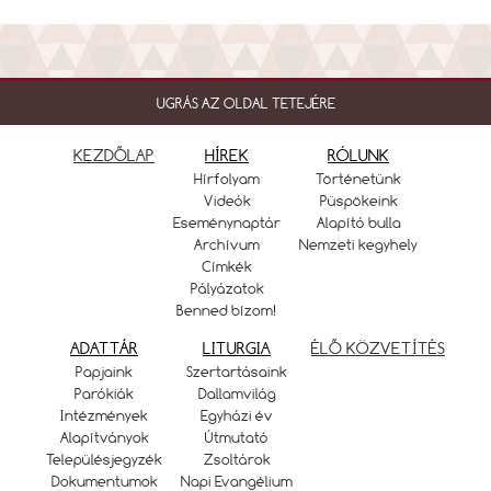
UGRÁS AZ OLDAL TETEJÉRE
KEZDŐLAP
HÍREK
RÓLUNK
Hírfolyam
Történetünk
Videók
Püspökeink
Eseménynaptár
Alapító bulla
Archívum
Nemzeti kegyhely
Címkék
Pályázatok
Benned bízom!
ADATTÁR
LITURGIA
ÉLŐ KÖZVETÍTÉS
Papjaink
Szertartásaink
Parókiák
Dallamvilág
Intézmények
Egyházi év
Alapítványok
Útmutató
Településjegyzék
Zsoltárok
Dokumentumok
Napi Evangélium