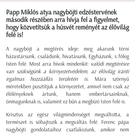
Papp Miklós atya nagyböjti edzéstervének
második részében arra hívja fel a figyelmet,
hogy közvetítsük a húsvét reményét az élővilág
felé is!
A nagyböjt a megtérés ideje: meg akarunk térni
házastársunk, családunk, hivatásunk, Egyházunk, s főleg
Isten felé. Most arra hívok mindenkit:
valódi megtérésre
van szükségünk a környezetvédelem, az élővilág iránti
irgalmas hozzáállás területén is.
Mára szörnyű
méretekben pusztítjuk a környezetet, amivel nem csak az
élőlényeknek ártunk, hanem embertársainknak,
önmagunknak is, valamint ez bűn a megbízó Isten felé is.
Krisztus az egész világmindenséget megváltotta, a
természet is sóhajtozik a megváltás felé. Ferenc pápa
nagyböjti gondolataihoz csatlakozunk, amikor nem