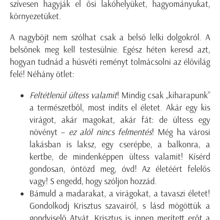
szívesen hagyják el ősi lakóhelyüket, hagyományukat,
környezetüket.
A nagyböjt nem szólhat csak a belső lelki dolgokról. A
belsőnek meg kell testesülnie. Egész héten keresd azt,
hogyan tudnád a húsvéti reményt tolmácsolni az élővilág
felé! Néhány ötlet:
Feltétlenül ültess valamit
! Mindig csak „kiharapunk”
a természetből, most indíts el életet. Akár egy kis
virágot, akár magokat, akár fát: de ültess egy
növényt –
ez alól nincs felmentés
! Még ha városi
lakásban is laksz, egy cserépbe, a balkonra, a
kertbe, de mindenképpen ültess valamit! Kísérd
gondosan, öntözd meg, óvd! Az életéért felelős
vagy! S engedd, hogy szóljon hozzád.
Bámuld a madarakat, a virágokat, a tavaszi életet!
Gondolkodj Krisztus szavairól, s lásd mögöttük a
gondviselő Atyát. Krisztus is innen merített erőt a