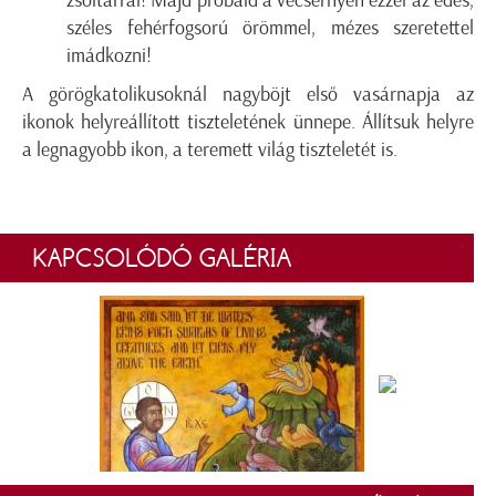
zsoltárral! Majd próbáld a vecsernyén ezzel az édes,
széles fehérfogsorú örömmel, mézes szeretettel
imádkozni!
A görögkatolikusoknál nagyböjt első vasárnapja az
ikonok helyreállított tiszteletének ünnepe. Állítsuk helyre
a legnagyobb ikon, a teremett világ tiszteletét is.
KAPCSOLÓDÓ GALÉRIA