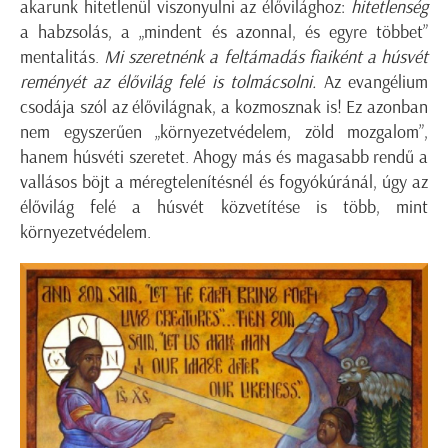
akarunk hitetlenül viszonyulni az élővilághoz:
hitetlenség
a habzsolás, a „mindent és azonnal, és egyre többet”
mentalitás.
Mi szeretnénk a feltámadás fiaiként a húsvét
reményét az élővilág felé is tolmácsolni.
Az evangélium
csodája szól az élővilágnak, a kozmosznak is! Ez azonban
nem egyszerűen „környezetvédelem, zöld mozgalom”,
hanem húsvéti szeretet. Ahogy más és magasabb rendű a
vallásos böjt a méregtelenítésnél és fogyókúránál, úgy az
élővilág felé a húsvét közvetítése is több, mint
környezetvédelem.