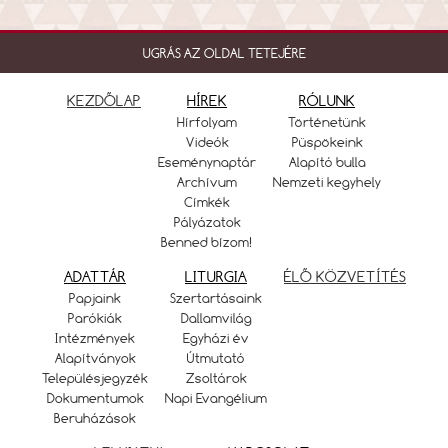
UGRÁS AZ OLDAL TETEJÉRE
KEZDŐLAP
HÍREK
RÓLUNK
Hírfolyam
Történetünk
Videók
Püspökeink
Eseménynaptár
Alapító bulla
Archívum
Nemzeti kegyhely
Címkék
Pályázatok
Benned bízom!
ADATTÁR
LITURGIA
ÉLŐ KÖZVETÍTÉS
Papjaink
Szertartásaink
Parókiák
Dallamvilág
Intézmények
Egyházi év
Alapítványok
Útmutató
Településjegyzék
Zsoltárok
Dokumentumok
Napi Evangélium
Beruházások