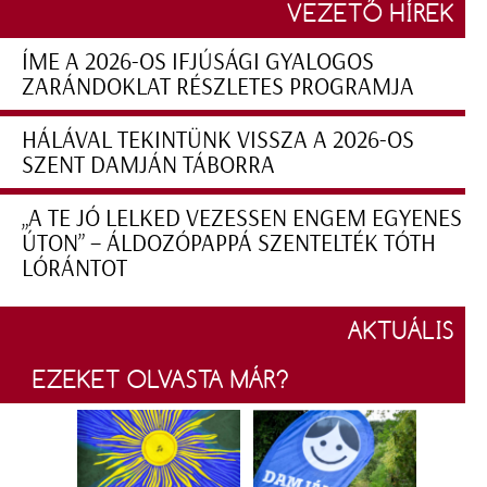
VEZETŐ HÍREK
ÍME A 2026-OS IFJÚSÁGI GYALOGOS
ZARÁNDOKLAT RÉSZLETES PROGRAMJA
HÁLÁVAL TEKINTÜNK VISSZA A 2026-OS
SZENT DAMJÁN TÁBORRA
„A TE JÓ LELKED VEZESSEN ENGEM EGYENES
ÚTON” – ÁLDOZÓPAPPÁ SZENTELTÉK TÓTH
LÓRÁNTOT
AKTUÁLIS
EZEKET OLVASTA MÁR?