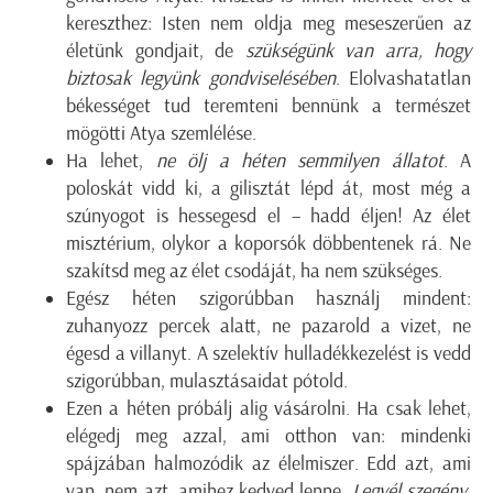
kereszthez: Isten nem oldja meg meseszerűen az
életünk gondjait, de
szükségünk van arra, hogy
biztosak legyünk gondviselésében
. Elolvashatatlan
békességet tud teremteni bennünk a természet
mögötti Atya szemlélése.
Ha lehet,
ne ölj a héten semmilyen állatot
. A
poloskát vidd ki, a gilisztát lépd át, most még a
szúnyogot is hessegesd el – hadd éljen! Az élet
misztérium, olykor a koporsók döbbentenek rá. Ne
szakítsd meg az élet csodáját, ha nem szükséges.
Egész héten szigorúbban használj mindent:
zuhanyozz percek alatt, ne pazarold a vizet, ne
égesd a villanyt. A szelektív hulladékkezelést is vedd
szigorúbban, mulasztásaidat pótold.
Ezen a héten próbálj alig vásárolni. Ha csak lehet,
elégedj meg azzal, ami otthon van: mindenki
spájzában halmozódik az élelmiszer. Edd azt, ami
van, nem azt, amihez kedved lenne.
Legyél szegény
.