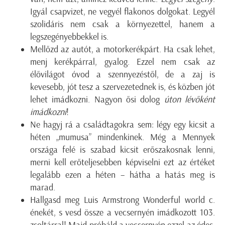
Igyál csapvizet, ne vegyél flakonos dolgokat. Legyél
szolidáris nem csak a környezettel, hanem a
legszegényebbekkel is.
Mellőzd az autót, a motorkerékpárt. Ha csak lehet,
menj kerékpárral, gyalog. Ezzel nem csak az
élővilágot óvod a szennyezéstől, de a zaj is
kevesebb, jót tesz a szervezetednek is, és közben jót
lehet imádkozni. Nagyon ősi dolog
úton lévőként
imádkozni
!
Ne hagyj rá a családtagokra sem: légy egy kicsit a
héten „mumusa” mindenkinek. Még a Mennyek
országa felé is szabad kicsit erőszakosnak lenni,
merni kell erőteljesebben képviselni ezt az értéket
legalább ezen a héten – hátha a hatás meg is
marad.
Hallgasd meg Luis Armstrong Wonderful world c.
énekét, s vesd össze a vecsernyén imádkozott 103.