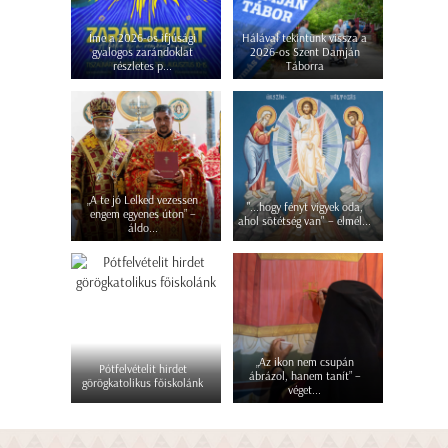
Íme a 2026-os ifjúsági
Hálával tekintünk vissza a
gyalogos zarándoklat
2026-os Szent Damján
részletes p...
Táborra
„A te jó Lelked vezessen
"...hogy fényt vigyek oda,
engem egyenes úton” –
ahol sötétség van" – elmél...
áldo...
„Az ikon nem csupán
Pótfelvételit hirdet
ábrázol, hanem tanít” –
görögkatolikus főiskolánk
véget...