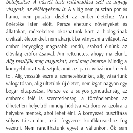
beteljesítse
.
A húsvét testi feltámadása szól az anyagi
világnak, az élőlényeknek is.
A világ nem pusztán por és
hamu, nem pusztán díszlet az ember életéhez. Van
önértéke Isten előtt. Persze ehetünk növényeket és
állatokat, mérsékelten okozhatunk kárt a biológiának
civilizált életünkkel, nem akarjuk bálványozni a világot. Az
ember lényegileg magasabb rendű, szabad élnünk az
élővilág erőforrásaival. Ám rettenetes, ahogy ma élünk.
Alig feszítjük meg magunkat, ahol meg lehetne
. Mindig a
könnyebb utat választjuk, amit az ipari civilizációnk elénk
tol. Alig vesszük észre a szemetelésünket, alig vásárlunk
válogatósan, alig ültetünk új életet, nem izgat nagyon egy
bogár eltaposása. Persze ez a súlyos gondatlanság az
emberek felé is szeretetlenség: a történelemben az
élhetetlen helyekről mindig hódítva-vándorolva azokra a
helyekre mentek, ahol lehet élni. A környezet pusztítása
súlyos társadalmi, akár fegyveres konfliktusokhoz fog
vezetni. Nem rándíthatunk egyet a vállunkon. Ők sem