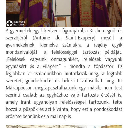
A gyermekek egyik kedvenc figurájáról, a Kis hercegről, és
szerzőjéről (Antoine de Saint-Exupéry) mesélt a
gyermekeknek, kiemelve számukra a regény egyik
mondanivalóját; a felelősséggel tartozás példáját.
„Felelősek vagyunk önmagunkért, felelősek vagyunk
egymásért és a világért.” – mondta a főpásztor. Ez
legjobban a családunkban mutatkozik meg, a legtöbb
szeretet, gondoskodás és béke itt valósulhat meg. Itt
Máraipócson megtapasztalhatunk egy másik, nem test
szerinti család; az egyházhoz való tartozás érzését is,
amely iránt ugyanolyan felelősséggel tartozunk, tette
hozzá a püspök és azt kívánta, hogy ezt a gondoskodást
erősítse bennünk ez a mai nap is.