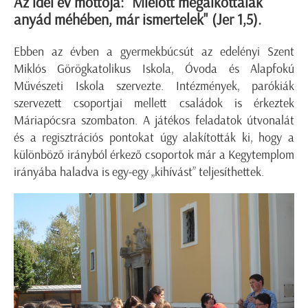
Az idei év mottója: "Mielőtt megalkottalak
anyád méhében, már ismertelek" (Jer 1,5).
Ebben az évben a gyermekbúcsút az edelényi Szent
Miklós Görögkatolikus Iskola, Óvoda és Alapfokú
Művészeti Iskola szervezte. Intézmények, parókiák
szervezett csoportjai mellett családok is érkeztek
Máriapócsra szombaton. A játékos feladatok útvonalát
és a regisztrációs pontokat úgy alakították ki, hogy a
különböző irányból érkező csoportok már a Kegytemplom
irányába haladva is egy-egy „kihívást” teljesíthettek.