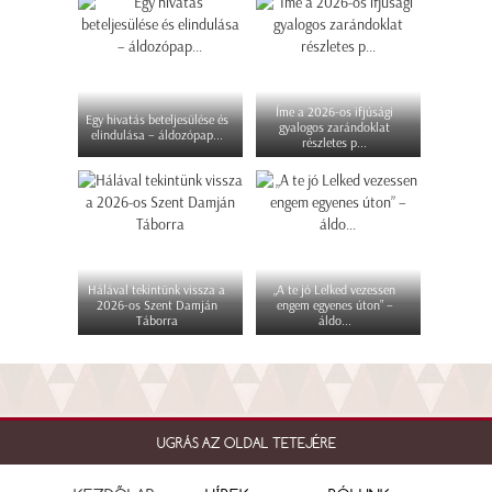
Íme a 2026-os ifjúsági
Egy hivatás beteljesülése és
gyalogos zarándoklat
elindulása – áldozópap...
részletes p...
Hálával tekintünk vissza a
„A te jó Lelked vezessen
2026-os Szent Damján
engem egyenes úton” –
Táborra
áldo...
UGRÁS AZ OLDAL TETEJÉRE