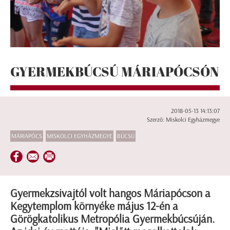
GYERMEKBÚCSÚ MÁRIAPÓCSÓN
2018-05-13 14:13:07
Szerző: Miskolci Egyházmegye
MÁRIAPÓCS
MISKOLCI EGYHÁZMEGYE
BÚCSÚ
Gyermekzsivajtól volt hangos Máriapócson a
Kegytemplom környéke május 12-én a
Görögkatolikus Metropólia Gyermekbúcsúján.