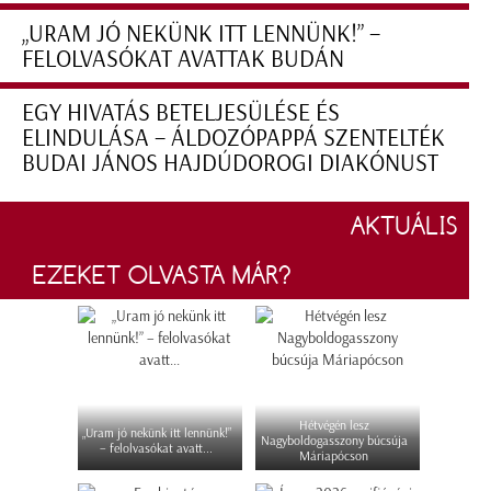
„URAM JÓ NEKÜNK ITT LENNÜNK!” –
FELOLVASÓKAT AVATTAK BUDÁN
EGY HIVATÁS BETELJESÜLÉSE ÉS
ELINDULÁSA – ÁLDOZÓPAPPÁ SZENTELTÉK
BUDAI JÁNOS HAJDÚDOROGI DIAKÓNUST
AKTUÁLIS
EZEKET OLVASTA MÁR?
Hétvégén lesz
„Uram jó nekünk itt lennünk!”
Nagyboldogasszony búcsúja
– felolvasókat avatt...
Máriapócson