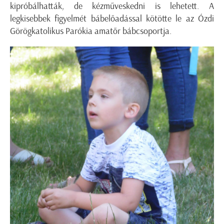
kipróbálhatták, de kézműveskedni is lehetett. A
legkisebbek figyelmét bábelőadással kötötte le az Ózdi
Görögkatolikus Parókia amatőr bábcsoportja.