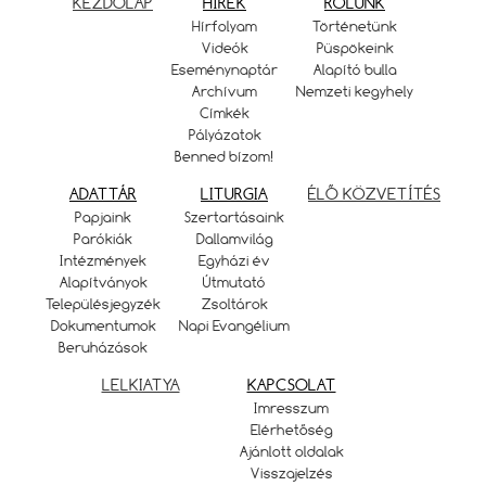
KEZDŐLAP
HÍREK
RÓLUNK
Hírfolyam
Történetünk
Videók
Püspökeink
Eseménynaptár
Alapító bulla
Archívum
Nemzeti kegyhely
Címkék
Pályázatok
Benned bízom!
ADATTÁR
LITURGIA
ÉLŐ KÖZVETÍTÉS
Papjaink
Szertartásaink
Parókiák
Dallamvilág
Intézmények
Egyházi év
Alapítványok
Útmutató
Településjegyzék
Zsoltárok
Dokumentumok
Napi Evangélium
Beruházások
LELKIATYA
KAPCSOLAT
Imresszum
Elérhetőség
Ajánlott oldalak
Visszajelzés