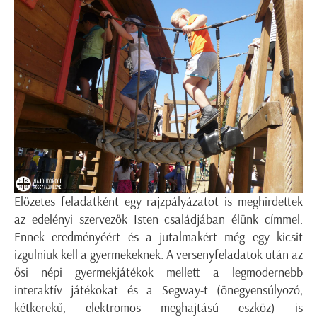
Előzetes feladatként egy rajzpályázatot is meghirdettek
az edelényi szervezők Isten családjában élünk címmel.
Ennek eredményéért és a jutalmakért még egy kicsit
izgulniuk kell a gyermekeknek. A versenyfeladatok után az
ősi népi gyermekjátékok mellett a legmodernebb
interaktív játékokat és a Segway-t (önegyensúlyozó,
kétkerekű, elektromos meghajtású eszköz) is