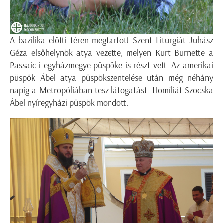
A bazilika előtti téren megtartott Szent Liturgiát Juhász
Géza elsőhelynök atya vezette, melyen Kurt Burnette a
Passaic-i egyházmegye püspöke is részt vett. Az amerikai
püspök Ábel atya püspökszentelése után még néhány
napig a Metropóliában tesz látogatást. Homíliát Szocska
Ábel nyíregyházi püspök mondott.