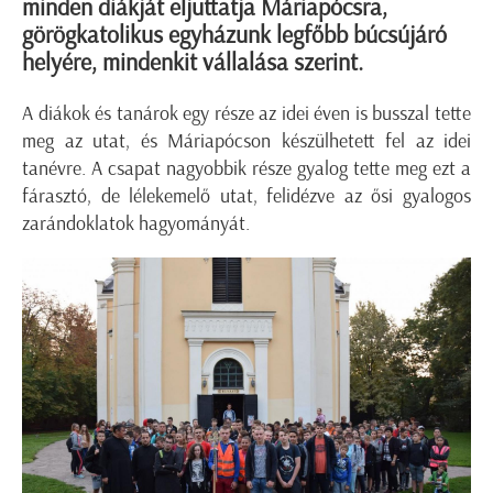
minden diákját eljuttatja Máriapócsra,
görögkatolikus egyházunk legfőbb búcsújáró
helyére, mindenkit vállalása szerint.
A diákok és tanárok egy része az idei éven is busszal tette
meg az utat, és Máriapócson készülhetett fel az idei
tanévre. A csapat nagyobbik része gyalog tette meg ezt a
fárasztó, de lélekemelő utat, felidézve az ősi gyalogos
zarándoklatok hagyományát.