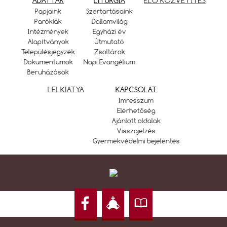
ADATTÁR
LITURGIA
ÉLŐ KÖZVETÍTÉS
Papjaink
Szertartásaink
Parókiák
Dallamvilág
Intézmények
Egyházi év
Alapítványok
Útmutató
Településjegyzék
Zsoltárok
Dokumentumok
Napi Evangélium
Beruházások
LELKIATYA
KAPCSOLAT
Imresszum
Elérhetőség
Ajánlott oldalak
Visszajelzés
Gyermekvédelmi bejelentés