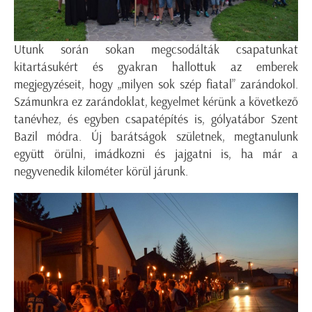
Utunk során sokan megcsodálták csapatunkat
kitartásukért és gyakran hallottuk az emberek
megjegyzéseit, hogy „milyen sok szép fiatal” zarándokol.
Számunkra ez zarándoklat, kegyelmet kérünk a következő
tanévhez, és egyben csapatépítés is, gólyatábor Szent
Bazil módra. Új barátságok születnek, megtanulunk
együtt örülni, imádkozni és jajgatni is, ha már a
negyvenedik kilométer körül járunk.