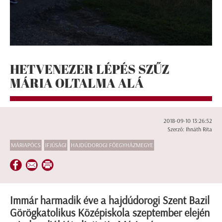
HETVENEZER LÉPÉS SZŰZ
MÁRIA OLTALMA ALÁ
2018-09-10 13:26:52
Szerző: Ihnáth Rita
MÁRIAPÓCS
IFJÚSÁGI
HAJDÚDOROGI FŐEGYHÁZMEGYE
Immár harmadik éve a hajdúdorogi Szent Bazil
Görögkatolikus Középiskola szeptember elején