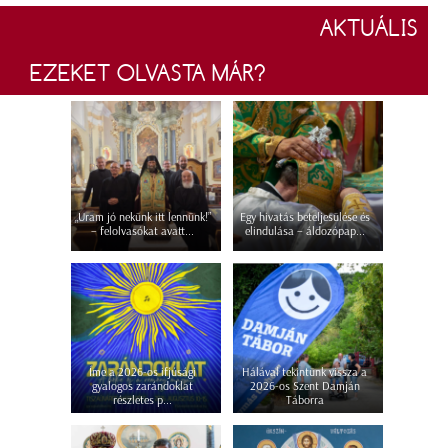
AKTUÁLIS
EZEKET OLVASTA MÁR?
„Uram jó nekünk itt lennünk!”
Egy hivatás beteljesülése és
– felolvasókat avatt...
elindulása – áldozópap...
Íme a 2026-os ifjúsági
Hálával tekintünk vissza a
gyalogos zarándoklat
2026-os Szent Damján
részletes p...
Táborra