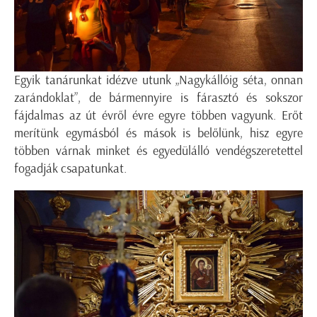
Egyik tanárunkat idézve utunk „Nagykállóig séta, onnan
zarándoklat”, de bármennyire is fárasztó és sokszor
fájdalmas az út évről évre egyre többen vagyunk. Erőt
merítünk egymásból és mások is belőlünk, hisz egyre
többen várnak minket és egyedülálló vendégszeretettel
fogadják csapatunkat.