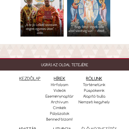
„A te jó Lelked vezessen
"...hogy fényt vigyek oda,
engem egyenes úton” –
ahol sötétség van" – elmél...
áldo...
UGRÁS AZ OLDAL TETEJÉRE
KEZDŐLAP
HÍREK
RÓLUNK
Hírfolyam
Történetünk
Videók
Püspökeink
Eseménynaptár
Alapító bulla
Archívum
Nemzeti kegyhely
Címkék
Pályázatok
Benned bízom!