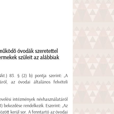
űködő óvodák szeretettel
ermekek szüleit az alábbiak
kt.) 83. § (2) b) pontja szerint: „A
ól, az óvodai általános felvételi
evelési intézmények névhasználatáról
) bekezdése rendelkezik. Eszerint: „Az
özött kerül sor. A fenntartó az óvodai