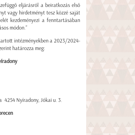
szefüggő eljárásról a beiratkozás első
yt vagy hirdetményt tesz közzé saját
telét kezdeményezi a fenntartásában
ásos módon.”
ntartott intézményekben a 2023/2024-
szerint határozza meg:
yíradony
a 4254 Nyíradony, Jókai u. 3.
brecen