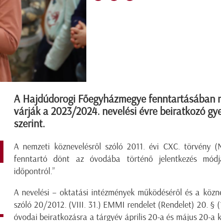
A Hajdúdorogi Főegyházmegye fenntartásában m
várják a 2023/2024. nevelési évre beiratkozó gy
szerint.
A nemzeti köznevelésről szóló 2011. évi CXC. törvény (N
fenntartó dönt az óvodába történő jelentkezés módjár
időpontról.”
A nevelési – oktatási intézmények működéséről és a közn
szóló 20/2012. (VIII. 31.) EMMI rendelet (Rendelet) 20. § (1
óvodai beiratkozásra a tárgyév április 20-a és május 20-a k