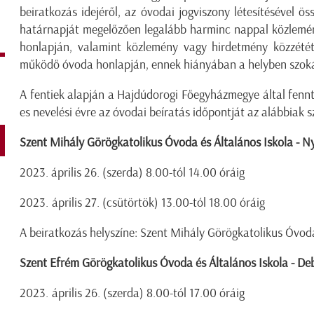
beiratkozás idejéről, az óvodai jogviszony létesítésével ös
határnapját megelőzően legalább harminc nappal közlemén
honlapján, valamint közlemény vagy hirdetmény közzété
működő óvoda honlapján, ennek hiányában a helyben szok
A fentiek alapján a Hajdúdorogi Főegyházmegye által fen
es nevelési évre az óvodai beíratás időpontját az alábbiak 
Szent Mihály Görögkatolikus Óvoda és Általános Iskola - N
2023. április 26. (szerda) 8.00-tól 14.00 óráig
2023. április 27. (csütörtök) 13.00-tól 18.00 óráig
A beiratkozás helyszíne: Szent Mihály Görögkatolikus Óvod
Szent Efrém Görögkatolikus Óvoda és Általános Iskola - De
2023. április 26. (szerda) 8.00-tól 17.00 óráig