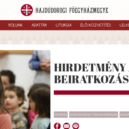
RÓLUNK
ADATTÁR
LITURGIA
ÉLŐ KÖZVETÍTÉS
LELK
HIRDETMÉNY 
BEIRATKOZÁ
OKTATÁS
HAJDÚDOROGI FŐEGYHÁZMEGYE
HASZ