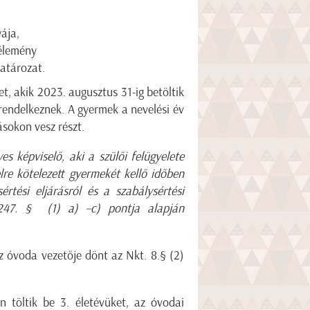
ája,
vélemény
atározat.
, akik 2023. augusztus 31-ig betöltik
rendelkeznek. A gyermek a nevelési év
sokon vesz részt.
es képviselő, aki a szülői felügyelete
lre kötelezett gyermekét kellő időben
rtési eljárásról és a szabálysértési
y 247. § (1) a) –c) pontja alapján
z óvoda vezetője dönt az Nkt. 8.§ (2)
 töltik be 3. életévüket, az óvodai