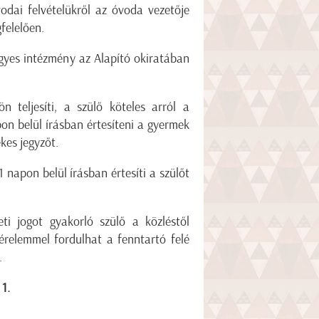
vodai felvételükről az óvoda vezetője
felelően.
egyes intézmény az Alapító okiratában
 teljesíti, a szülő köteles arról a
on belül írásban értesíteni a gyermek
kes jegyzőt.
napon belül írásban értesíti a szülőt
eti jogot gyakorló szülő a közléstől
kérelemmel fordulhat a fenntartó felé
.
1.