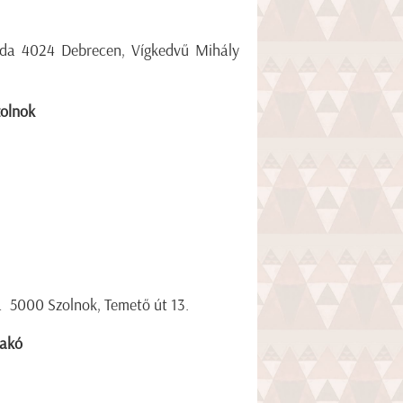
voda 4024 Debrecen, Vígkedvű Mihály
zolnok
a 5000 Szolnok, Temető út 13.
Makó