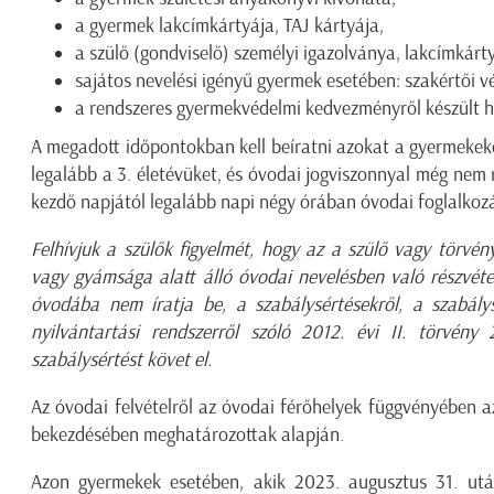
a gyermek lakcímkártyája, TAJ kártyája,
a szülő (gondviselő) személyi igazolványa, lakcímkárty
sajátos nevelési igényű gyermek esetében: szakértői 
a rendszeres gyermekvédelmi kedvezményről készült h
A megadott időpontokban kell beíratni azokat a gyermekeket
legalább a 3. életévüket, és óvodai jogviszonnyal még nem 
kezdő napjától legalább napi négy órában óvodai foglalkozá
Felhívjuk a szülők figyelmét, hogy az a szülő vagy törvény
vagy gyámsága alatt álló óvodai nevelésben való részvéte
óvodába nem íratja be, a szabálysértésekről, a szabálysé
nyilvántartási rendszerről szóló 2012. évi II. törvén
szabálysértést követ el.
Az óvodai felvételről az óvodai férőhelyek függvényében a
bekezdésében meghatározottak alapján.
Azon gyermekek esetében, akik 2023. augusztus 31. után