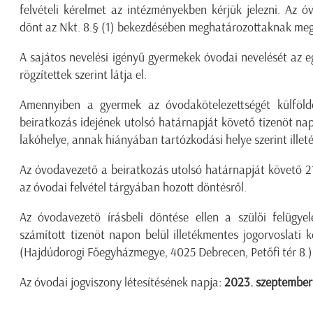
felvételi kérelmet az intézményekben kérjük jelezni. Az ó
dönt az Nkt. 8.§ (1) bekezdésében meghatározottaknak meg
A sajátos nevelési igényű gyermekek óvodai nevelését az 
rögzítettek szerint látja el.
Amennyiben a gyermek az óvodakötelezettségét külföldön
beiratkozás idejének utolsó határnapját követő tizenöt nap
lakóhelye, annak hiányában tartózkodási helye szerint illeté
Az óvodavezető a beiratkozás utolsó határnapját követő 21 
az óvodai felvétel tárgyában hozott döntésről.
Az óvodavezető írásbeli döntése ellen a szülői felügyel
számított tizenöt napon belül illetékmentes jogorvoslati 
(Hajdúdorogi Főegyházmegye, 4025 Debrecen, Petőfi tér 8.)
Az óvodai jogviszony létesítésének napja:
2023. szeptember 