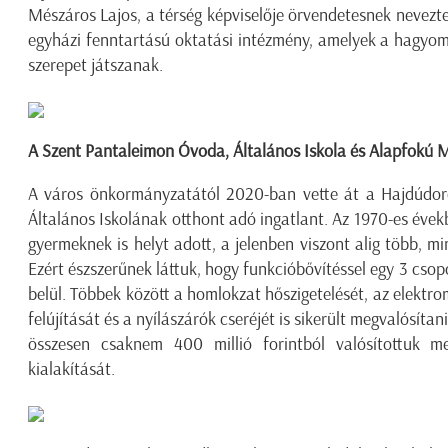
Mészáros Lajos, a térség képviselője örvendetesnek nevez
egyházi fenntartású oktatási intézmény, amelyek a hagyo
szerepet játszanak.
A Szent Pantaleimon Óvoda, Általános Iskola és Alapfokú M
A város önkormányzatától 2020-ban vette át a Hajdúdo
Általános Iskolának otthont adó ingatlant. Az 1970-es évek
gyermeknek is helyt adott, a jelenben viszont alig több, mi
Ezért észszerűnek láttuk, hogy funkcióbővítéssel egy 3 csop
belül. Többek között a homlokzat hőszigetelését, az elektro
felújítását és a nyílászárók cseréjét is sikerült megvalósítan
összesen csaknem 400 millió forintból valósítottuk m
kialakítását.