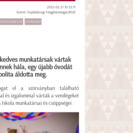
2025-02-21 10:33:11
Szerző: Hajdúdorogi Főegyházmegye/BSZI
ŐEGYHÁZMEGYE
SZÓRVÁNY
s kedves munkatársak vártak
nnek hála, egy újabb óvodát
olita áldotta meg.
ogat el a szórványban található
al és izgalommal várták a vendégeket
 Iskola munkatársai és csöppségei.