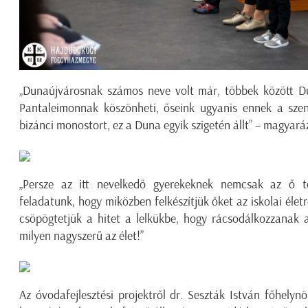
„Dunaújvárosnak számos neve volt már, többek között D
Pantaleimonnak köszönheti, őseink ugyanis ennek a szent
bizánci monostort, ez a Duna egyik szigetén állt” – magyará
„Persze az itt nevelkedő gyerekeknek nemcsak az ő tö
feladatunk, hogy miközben felkészítjük őket az iskolai élet
csöpögtetjük a hitet a lelkükbe, hogy rácsodálkozzanak a
milyen nagyszerű az élet!”
Az óvodafejlesztési projektről dr. Seszták István főhely