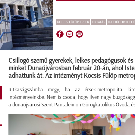
KOCSIS FÜLÖP ÉRSEK
OKTATÁS
HAJDÚDOROGI F
Csillogó szemű gyerekek, lelkes pedagógusok é
minket Dunaújvárosban február 20-án, ahol Iste
adhattunk át. Az intézményt Kocsis Fülöp metrop
Ritkaságszámba megy, ha az érsek-metropolita lát
intézményeinkbe. Nem is csoda, hogy ilyen nagy buzgóságg
a dunaújvárosi Szent Pantaleimon Görögkatolikus Óvoda és