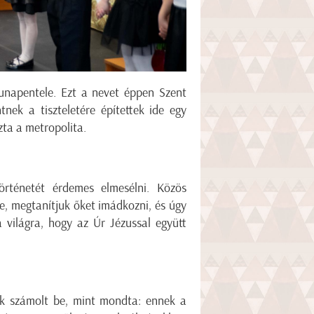
unapentele. Ezt a nevet éppen Szent
nek a tiszteletére építettek ide egy
zta a metropolita.
rténetét érdemes elmesélni. Közös
re, megtanítjuk őket imádkozni, és úgy
 világra, hogy az Úr Jézussal együtt
nök számolt be, mint mondta: ennek a