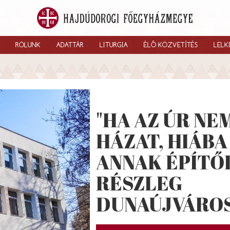
RÓLUNK
ADATTÁR
LITURGIA
ÉLŐ KÖZVETÍTÉS
LELK
"HA AZ ÚR NEM
HÁZAT, HIÁB
ANNAK ÉPÍTŐI"
RÉSZLEG
DUNAÚJVÁRO