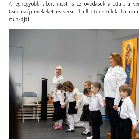
A legnagyobb sikert most is az óvodások aratták, a ve
Csodaszép énekeket és verset hallhattunk tőlük, hálásan
munkáját.