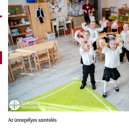
Az ünnepélyes szentelés