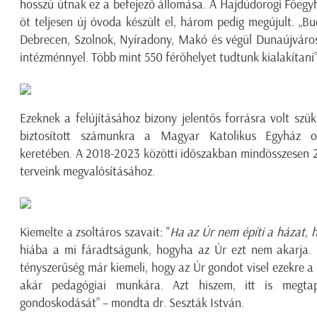
hosszú útnak ez a befejező állomása. A Hajdúdorogi Főegy
öt teljesen új óvoda készült el, három pedig megújult. „Bu
Debrecen, Szolnok, Nyíradony, Makó és végül Dunaújváros
intézménnyel. Több mint 550 férőhelyet tudtunk kialakítani”
Ezeknek a felújításához bizony jelentős forrásra volt s
biztosított számunkra a Magyar Katolikus Egyház or
keretében. A 2018-2023 közötti időszakban mindösszesen 2
terveink megvalósításához.
Kiemelte a zsoltáros szavait: "
H
a az Úr nem építi a házat, 
hiába a mi fáradtságunk, hogyha az Úr ezt nem akarja.
tényszerűség már kiemeli, hogy az Úr gondot visel ezekre a
akár pedagógiai munkára. Azt hiszem, itt is megtap
gondoskodását” – mondta dr. Seszták István.