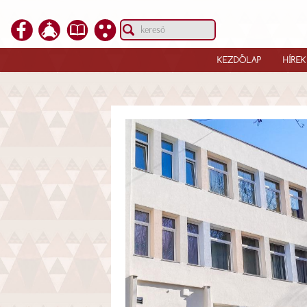
KEZDŐLAP
HÍREK