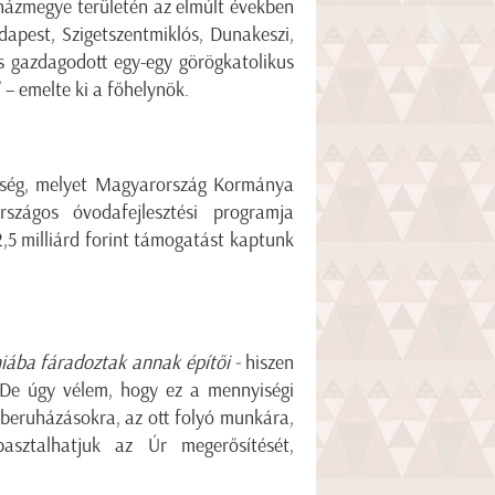
házmegye területén az elmúlt években
dapest, Szigetszentmiklós, Dunakeszi,
 gazdagodott egy-egy görögkatolikus
 – emelte ki a főhelynök.
zükség, melyet Magyarország Kormánya
szágos óvodafejlesztési programja
,5 milliárd forint támogatást kaptunk
hiába fáradoztak annak építői -
hiszen
 De úgy vélem, hogy ez a mennyiségi
 beruházásokra, az ott folyó munkára,
asztalhatjuk az Úr megerősítését,