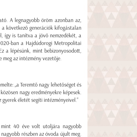
gató. A legnagyobb öröm azonban az,
ol a következő generációk kifogástalan
, így is tanítva a jövő nemzedékét, a
2020-ban a Hajdúdorogi Metropolitai
 Ez a lépésünk, mint bebizonyosodott,
te meg az intézmény vezetője.
iemelte: „a Teremtő nagy lehetőséget és
i, közösen nagy eredményekre képesek.
yerek életét segíti intézményeivel.”
b mint 40 éve volt utoljára nagyobb
a, nagyobb részben az óvoda újult meg.