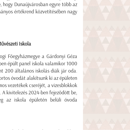
te, hogy Dunaújvárosban egyre több az
mányos értékrend közvetítésében nagy
űvészeti Iskola
rogi Főegyházmegye a Gárdonyi Géza
ben épült panel iskola valamikor 1000
nt 200 általános iskolás diák jár oda.
ortos óvodát alakítsunk ki az épületen
mos vezetékek cseréjét, a vizesblokkok
i. A kivitelezés 2024-ben fejeződött be,
eg az iskola épületén belüli óvoda