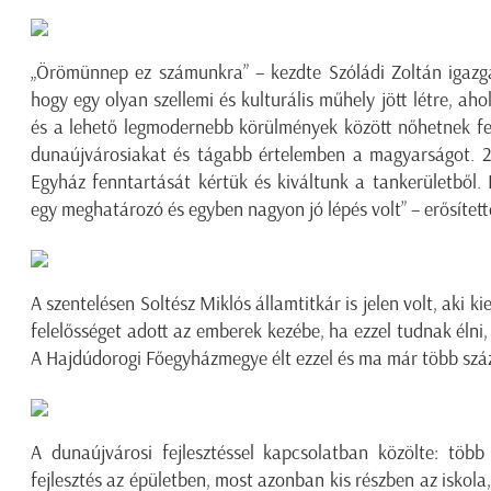
„Örömünnep ez számunkra” – kezdte Szóládi Zoltán igaz
hogy egy olyan szellemi és kulturális műhely jött létre, ah
és a lehető legmodernebb körülmények között nőhetnek fel
dunaújvárosiakat és tágabb értelemben a magyarságot. 
Egyház fenntartását kértük és kiváltunk a tankerületből.
egy meghatározó és egyben nagyon jó lépés volt” – erősítet
A szentelésen Soltész Miklós államtitkár is jelen volt, aki k
felelősséget adott az emberek kezébe, ha ezzel tudnak éln
A Hajdúdorogi Főegyházmegye élt ezzel és ma már több száz g
A dunaújvárosi fejlesztéssel kapcsolatban közölte: töb
fejlesztés az épületben, most azonban kis részben az iskol