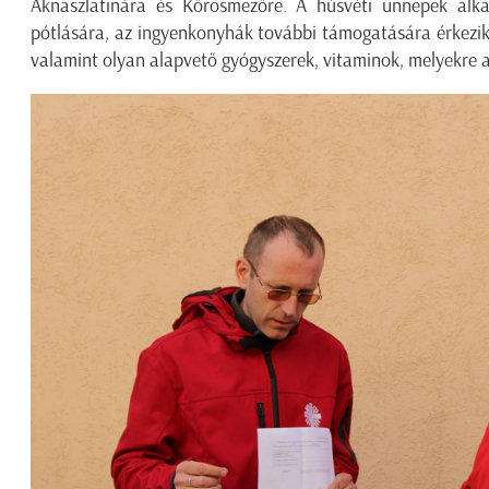
Aknaszlatinára és Kőrösmezőre. A húsvéti ünnepek alka
pótlására, az ingyenkonyhák további támogatására érkezik 
valamint olyan alapvető gyógyszerek, vitaminok, melyekre 