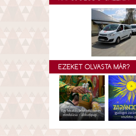
EZEKET OLVASTA MÁR?
Íme a 2026-os i
Egy hivatás beteljesülése és
gyalogos zará
elindulása – áldozópap...
részletes p