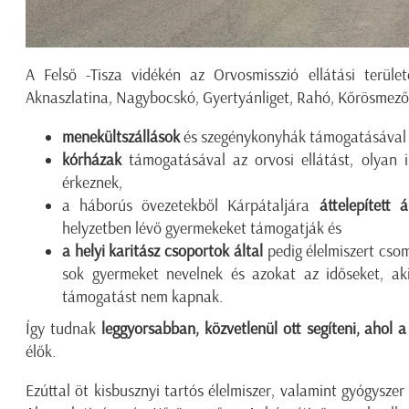
A Felső -Tisza vidékén az Orvosmisszió ellátási terület
Aknaszlatina, Nagybocskó, Gyertyánliget, Rahó, Kőrösmező
menekültszállások
és szegénykonyhák támogatásával a 
kórházak
támogatásával az orvosi ellátást, olyan 
érkeznek,
a háborús övezetekből Kárpátaljára
áttelepített 
helyzetben lévő gyermekeket támogatják és
a helyi karitász csoportok által
pedig élelmiszert cso
sok gyermeket nevelnek és azokat az időseket, aki
támogatást nem kapnak.
Így tudnak
leggyorsabban, közvetlenül ott segíteni, ahol 
élők.
Ezúttal öt kisbusznyi tartós élelmiszer, valamint gyógysze