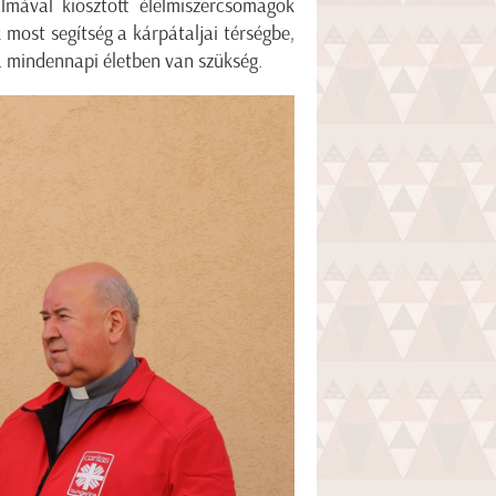
lmával kiosztott élelmiszercsomagok
most segítség a kárpátaljai térségbe,
a mindennapi életben van szükség.