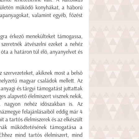
erületén működő konyhákat, a háború
lapanyagokat, valamint egyéb, főzést
ágra érkező menekülteket támogassa,
szeretnék átvészelni ezeket a nehéz
 óta a határon túl élő, anyanyelvet és
z szervezeteket, akiknek most a belső
helyzetű magyar családok mellett. Az
 anyagi és tárgyi támogatást juttattak
es alapvető élelmiszert visznek nekik,
a nagyon nehéz időszakban is. Az
ázmegye felajánlásaiból eddig már 4
 a tartós élelmiszerek és az elkészült
nyhák működtetésének támogatása a
Ehhez mind tartós élelmiszert, mind