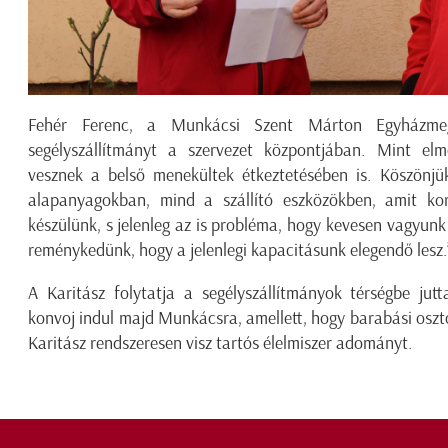
Fehér Ferenc, a Munkácsi Szent Márton Egyházmeg
segélyszállítmányt a szervezet központjában. Mint el
vesznek a belső menekültek étkeztetésében is. Köszönjü
alapanyagokban, mind a szállító eszközökben, amit k
készülünk, s jelenleg az is probléma, hogy kevesen vagyunk
reménykedünk, hogy a jelenlegi kapacitásunk elegendő lesz
A Karitász folytatja a segélyszállítmányok térségbe jut
konvoj indul majd Munkácsra, amellett, hogy barabási osz
Karitász rendszeresen visz tartós élelmiszer adományt.