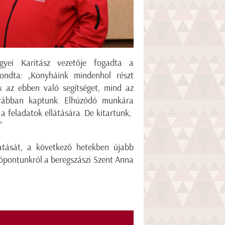
yei Karitász vezetője fogadta a
mondta: „Konyháink mindenhol részt
k az ebben való segítséget, mind az
orábban kaptunk. Elhúzódó munkára
 a feladatok ellátására. De kitartunk,
.”
tatását, a következő hetekben újabb
tópontunkról a beregszászi Szent Anna