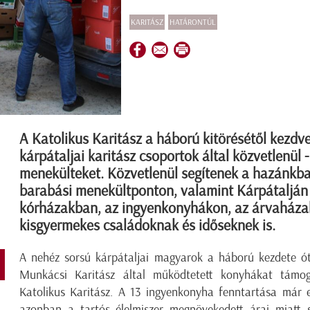
KARITÁSZ
HATÁRONTÚL
A Katolikus Karitász a háború kitörésétől kezdve
kárpátaljai karitász csoportok által közvetlenül -
menekülteket. Közvetlenül segítenek a hazánkb
barabási menekültponton, valamint Kárpátalján 
kórházakban, az ingyenkonyhákon, az árvaház
kisgyermekes családoknak és időseknek is.
A nehéz sorsú kárpátaljai magyarok a háború kezdete ó
Munkácsi Karitász által működtetett konyhákat támoga
Katolikus Karitász. A 13 ingyenkonyha fenntartása már 
azonban a tartós élelmiszer megnövekedett árai miatt sz