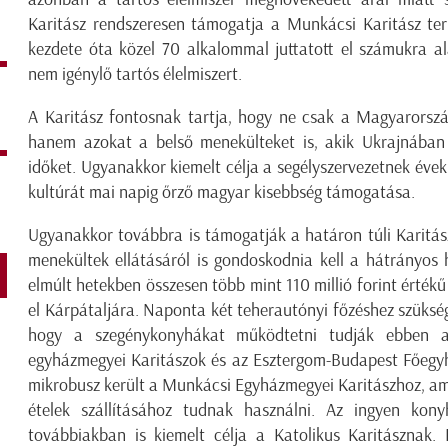
Karitász rendszeresen támogatja a Munkácsi Karitász t
kezdete óta közel 70 alkalommal juttatott el számukra a
nem igénylő tartós élelmiszert.
A Karitász fontosnak tartja, hogy ne csak a Magyarorsz
hanem azokat a belső menekülteket is, akik Ukrajnában 
időket. Ugyanakkor kiemelt célja a segélyszervezetnek évek
kultúrát mai napig őrző magyar kisebbség támogatása.
Ugyanakkor továbbra is támogatják a határon túli Karitás
menekültek ellátásáról is gondoskodnia kell a hátrányos 
elmúlt hetekben összesen több mint 110 millió forint értékű
el Kárpátaljára. Naponta két teherautónyi főzéshez szükség
hogy a szegénykonyhákat működtetni tudják ebben 
egyházmegyei Karitászok és az Esztergom-Budapest Főegyh
mikrobusz került a Munkácsi Egyházmegyei Karitászhoz, amit
ételek szállításához tudnak használni. Az ingyen ko
továbbiakban is kiemelt célja a Katolikus Karitásznak. 