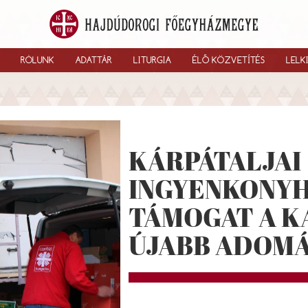
RÓLUNK
ADATTÁR
LITURGIA
ÉLŐ KÖZVETÍTÉS
LELK
KÁRPÁTALJAI
INGYENKONY
TÁMOGAT A K
ÚJABB ADOM