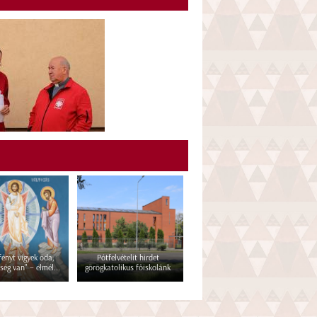
 fényt vigyek oda,
Pótfelvételit hirdet
ség van" – elmél...
görögkatolikus főiskolánk