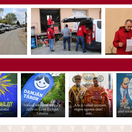
fjúsági
Hálával tekintünk vissza a
„A te jó Lelked vezessen
"...hogy
ndoklat
2026-os Szent Damján
engem egyenes úton” –
ahol sötét
...
Táborra
áldo...