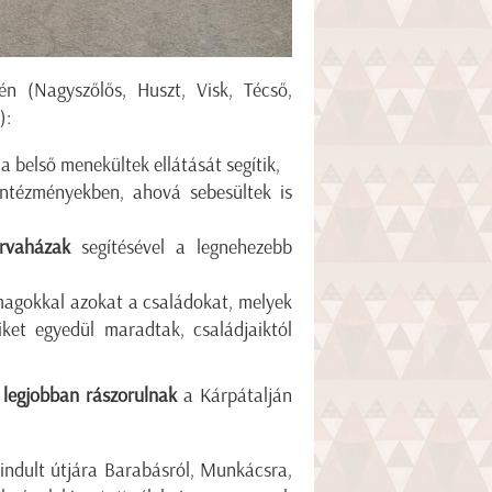
én (Nagyszőlős, Huszt, Visk, Técső,
):
belső menekültek ellátását segítik,
intézményekben, ahová sebesültek is
árvaházak
segítésével a legnehezebb
magokkal azokat a családokat, melyek
ket egyedül maradtak, családjaiktól
a legjobban rászorulnak
a Kárpátalján
r indult útjára Barabásról, Munkácsra,