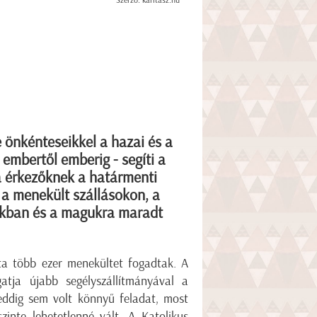
Szerző: karitasz.hu
 önkénteseikkel a hazai és a
 embertől emberig - segíti a
a érkezőknek a határmenti
a menekült szállásokon, a
akban és a magukra maradt
ta több ezer menekültet fogadtak. A
tja újabb segélyszállítmányával a
eddig sem volt könnyű feladat, most
inte lehetetlenné vált. A Katolikus