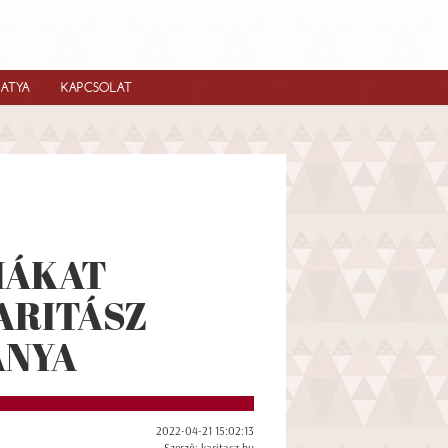
IATYA
KAPCSOLAT
HÁKAT
ARITÁSZ
ÁNYA
2022-04-21 15:02:13