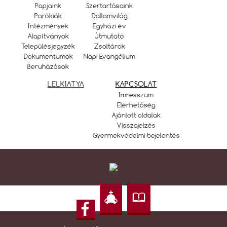
Papjaink
Szertartásaink
Parókiák
Dallamvilág
Intézmények
Egyházi év
Alapítványok
Útmutató
Településjegyzék
Zsoltárok
Dokumentumok
Napi Evangélium
Beruházások
LELKIATYA
KAPCSOLAT
Imresszum
Elérhetőség
Ajánlott oldalak
Visszajelzés
Gyermekvédelmi bejelentés