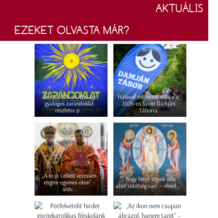
AKTUÁLIS
EZEKET OLVASTA MÁR?
Íme a 2026-os ifjúsági
Hálával tekintünk vissza a
gyalogos zarándoklat
2026-os Szent Damján
részletes p...
Táborra
„A te jó Lelked vezessen
"...hogy fényt vigyek oda,
engem egyenes úton” –
ahol sötétség van" – elmél...
áldo...