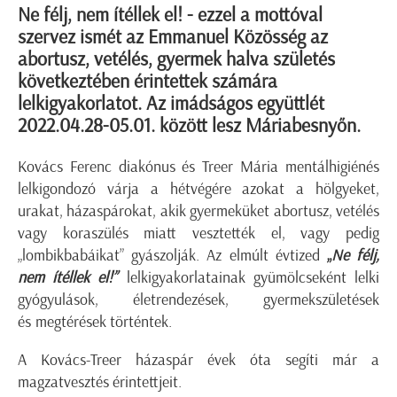
Ne félj, nem ítéllek el! - ezzel a mottóval
szervez ismét az Emmanuel Közösség az
abortusz, vetélés, gyermek halva születés
következtében érintettek számára
lelkigyakorlatot. Az imádságos együttlét
2022.04.28-05.01. között lesz Máriabesnyőn.
Kovács Ferenc diakónus és Treer Mária mentálhigiénés
lelkigondozó várja a hétvégére azokat a hölgyeket,
urakat, házaspárokat, akik gyermeküket abortusz, vetélés
vagy koraszülés miatt vesztették el, vagy pedig
„lombikbabáikat” gyászolják. Az elmúlt évtized
„
Ne félj,
nem ítéllek el!”
lelkigyakorlatainak gyümölcseként lelki
gyógyulások, életrendezések, gyermekszületések
és megtérések történtek.
A Kovács-Treer házaspár évek óta segíti már a
magzatvesztés érintettjeit.