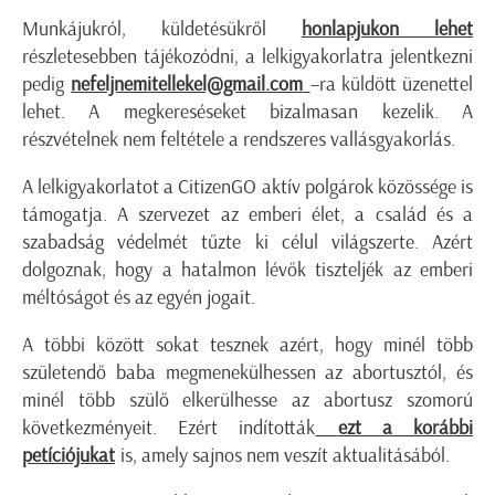
Munkájukról, küldetésükről
honlapjukon lehet
részletesebben tájékozódni, a lelkigyakorlatra jelentkezni
pedig
nefeljnemitellekel@gmail.com
–ra küldött üzenettel
lehet. A megkereséseket bizalmasan kezelik. A
részvételnek nem feltétele a rendszeres vallásgyakorlás.
A lelkigyakorlatot a CitizenGO aktív polgárok közössége is
támogatja. A szervezet az emberi élet, a család és a
szabadság védelmét tűzte ki célul világszerte. Azért
dolgoznak, hogy a hatalmon lévők tiszteljék az emberi
méltóságot és az egyén jogait.
A többi között sokat tesznek azért, hogy minél több
születendő baba megmenekülhessen az abortusztól, és
minél több szülő elkerülhesse az abortusz szomorú
következményeit. Ezért indították
ezt a korábbi
petíciójukat
is, amely sajnos nem veszít aktualitásából.