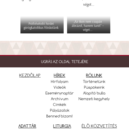
„Az ikon nem csupán
Pótfelvételit hirdet
ábrázol, hanem tanít” –
görögkatolikus főiskolánk
véget...
UGRÁS AZ OLDAL TETEJÉRE
KEZDŐLAP
HÍREK
RÓLUNK
Hírfolyam
Történetünk
Videók
Püspökeink
Eseménynaptár
Alapító bulla
Archívum
Nemzeti kegyhely
Címkék
Pályázatok
Benned bízom!
ADATTÁR
LITURGIA
ÉLŐ KÖZVETÍTÉS