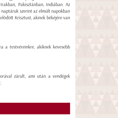
Irakban, Pakisztánban, Indiában. Az
ő naptáruk szerint az elmúlt napokban
lődött Krisztust, akinek békéjére van
ra a testvéreinkre, akiknek kevesebb
sorával zárult, ami után a vendégek
et.