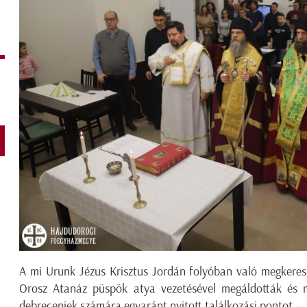
A mi Urunk Jézus Krisztus Jordán folyóban való megkere
Orosz Atanáz püspök atya vezetésével megáldották és m
debreceniek számára egyaránt nyitott találkozási pontot.