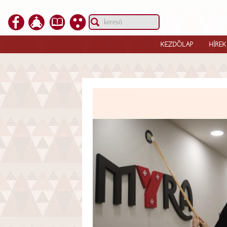
KEZDŐLAP
HÍREK