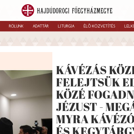
RÓLUNK
ADATTÁR
LITURGIA
ÉLŐ KÖZVETÍTÉS
LELK
KÁVÉZÁS KÖZ
FELEJTSÜK E
KÖZÉ FOGADNI
JÉZUST - ME
MYRA KÁVÉZÓ,
ÉS KEGYTÁR