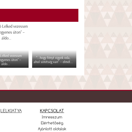
 Lelked vezessen
"...hogy fényt vigyek oda,
egyenes úton” –
ahol sötétség van" – elmél...
áldo...
LELKIATYA
KAPCSOLAT
Imresszum
Elérhetőség
Ajánlott oldalak