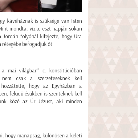
gy kávéháznak is szüksége van Isten
Mint mondta, vízkereszt napján sokan
a Jordán folyónál kifejezte, hogy Ura
 rétegébe befogadjuk őt.
l a mai világban” c. konstitúcióban
 nem csak a szerzeteseknek kell
 hozzátette, hogy az Egyházban a
en, felüdülésükben is szenteknek kell
unk közé az Úr Jézust, aki minden
ni, hogy manapság, különösen a keleti