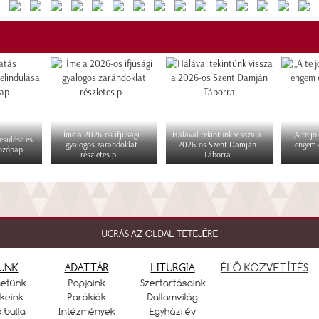
Íme a 2026-os ifjúsági
Hálával tekintünk vissza a
„A te jó
esülése és
gyalogos zarándoklat
2026-os Szent Damján
engem 
ozópap...
részletes p...
Táborra
UGRÁS AZ OLDAL TETEJÉRE
UNK
ADATTÁR
LITURGIA
ÉLŐ KÖZVETÍTÉS
netünk
Papjaink
Szertartásaink
keink
Parókiák
Dallamvilág
ó bulla
Intézmények
Egyházi év