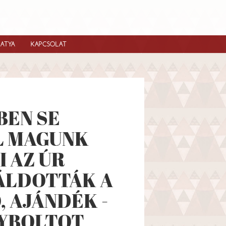
IATYA
KAPCSOLAT
BEN SE
L MAGUNK
 AZ ÚR
GÁLDOTTÁK A
 AJÁNDÉK -
GYBOLTOT