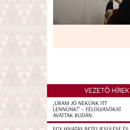
VEZETŐ HÍREK
„URAM JÓ NEKÜNK ITT
LENNÜNK!” – FELOLVASÓKAT
AVATTAK BUDÁN
EGY HIVATÁS BETELJESÜLÉSE ÉS