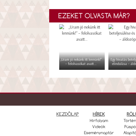
EZEKET OLVASTA MÁR?
„Uram jó nekünk itt lennünk!”
Egy hivatás betelj
– felolvasókat avatt...
elindulása – áld
KEZDŐLAP
HÍREK
RÓL
Hírfolyam
Törté
Videók
Püspö
Eseménynaptár
Alapít