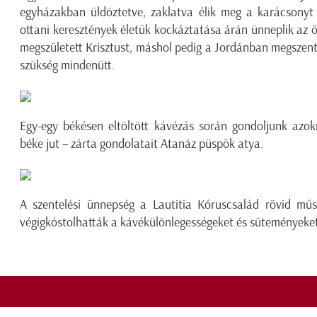
egyházakban üldöztetve, zaklatva élik meg a karácsonyt 
ottani keresztények életük kockáztatása árán ünneplik az 
megszületett Krisztust, máshol pedig a Jordánban megszente
szükség mindenütt.
Egy-egy békésen eltöltött kávézás során gondoljunk azok
béke jut – zárta gondolatait Atanáz püspök atya.
A szentelési ünnepség a Lautitia Kóruscsalád rövid mű
végigkóstolhatták a kávékülönlegességeket és sütemények