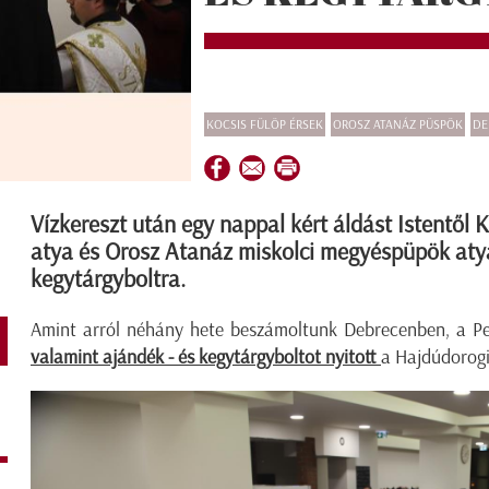
KOCSIS FÜLÖP ÉRSEK
OROSZ ATANÁZ PÜSPÖK
DE
Vízkereszt után egy nappal kért áldást Istentől 
atya és Orosz Atanáz miskolci megyéspüpök aty
kegytárgyboltra.
Amint arról néhány hete beszámoltunk Debrecenben, a Pet
valamint ajándék - és kegytárgyboltot nyitott
a Hajdúdorog