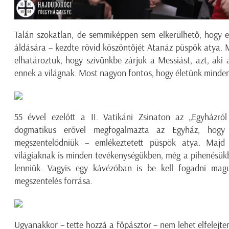
Talán szokatlan, de semmiképpen sem elkerülhető, hogy e
áldására – kezdte rövid köszöntőjét Atanáz püspök atya. 
elhatároztuk, hogy szívünkbe zárjuk a Messiást, azt, aki 
ennek a világnak. Most nagyon fontos, hogy életünk minden
55 évvel ezelőtt a II. Vatikáni Zsinaton az „Egyházró
dogmatikus erővel megfogalmazta az Egyház, hogy
megszentelődniük – emlékeztetett püspök atya. Majd
világiaknak is minden tevékenységükben, még a pihenésükb
lenniük. Vagyis egy kávézóban is be kell fogadni mag
megszentelés forrása.
Ugyanakkor – tette hozzá a főpásztor – nem lehet elfelejte