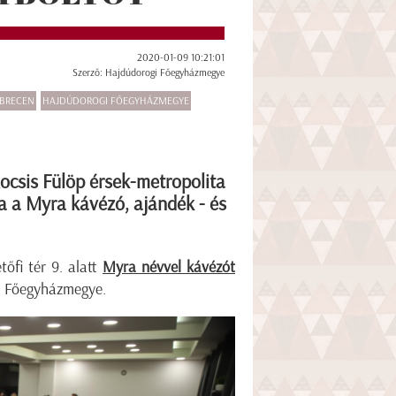
2020-01-09 10:21:01
Szerző: Hajdúdorogi Főegyházmegye
BRECEN
HAJDÚDOROGI FŐEGYHÁZMEGYE
Kocsis Fülöp érsek-metropolita
a a Myra kávézó, ajándék - és
őfi tér 9. alatt
Myra névvel kávézót
i Főegyházmegye.