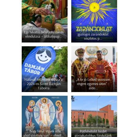
Íme a 2026-os ifjúsági
Egy hivatás beteljesülése és
gyalogos zarándoklat
elindulása – áldozópap...
részletes p...
Hálával tekintünk vissza a
„A te jó Lelked vezessen
2026-os Szent Damján
engem egyenes úton” –
Táborra
áldo...
"...hogy fényt vigyek oda,
Pótfelvételit hirdet
ahol sötétség van" – elmél...
görögkatolikus főiskolánk