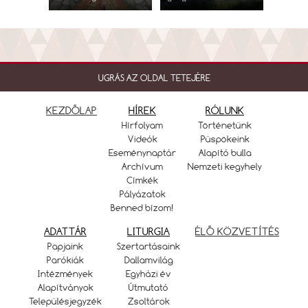
UGRÁS AZ OLDAL TETEJÉRE
KEZDŐLAP
HÍREK
RÓLUNK
Hírfolyam
Történetünk
Videók
Püspökeink
Eseménynaptár
Alapító bulla
Archívum
Nemzeti kegyhely
Címkék
Pályázatok
Benned bízom!
ADATTÁR
LITURGIA
ÉLŐ KÖZVETÍTÉS
Papjaink
Szertartásaink
Parókiák
Dallamvilág
Intézmények
Egyházi év
Alapítványok
Útmutató
Településjegyzék
Zsoltárok