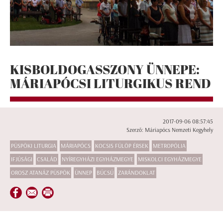
KISBOLDOGASSZONY ÜNNEPE:
MÁRIAPÓCSI LITURGIKUS REND
2017-09-06 08:57:45
Szerző: Máriapócs Nemzeti Kegyhely
PÜSPÖKI LITURGIA
MÁRIAPÓCS
KOCSIS FÜLÖP ÉRSEK
METROPÓLIA
IFJÚSÁGI
CSALÁD
NYÍREGYHÁZI EGYHÁZMEGYE
MISKOLCI EGYHÁZMEGYE
OROSZ ATANÁZ PÜSPÖK
ÜNNEP
BÚCSÚ
ZARÁNDOKLAT