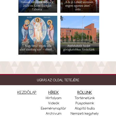
Hálával tekintünk vissza a
„A te jó Lelked vezessen
2026-os Szent Damján
engem egyenes úton” –
Táborra
áldo...
"...hogy fényt vigyek oda,
Pótfelvételit hirdet
ahol sötétség van" – elmél...
görögkatolikus főiskolánk
UGRÁS AZ OLDAL TETEJÉRE
KEZDŐLAP
HÍREK
RÓLUNK
Hírfolyam
Történetünk
Videók
Püspökeink
Eseménynaptár
Alapító bulla
Archívum
Nemzeti kegyhely