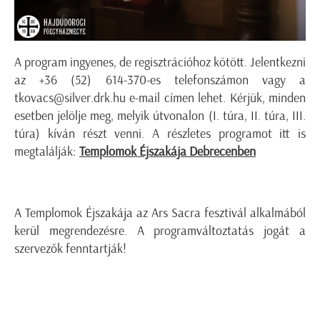
A program ingyenes, de regisztrációhoz kötött. Jelentkezni
az +36 (52) 614-370-es telefonszámon vagy a
tkovacs@silver.drk.hu
e-mail címen lehet. Kérjük, minden
esetben jelölje meg, melyik útvonalon (I. túra, II. túra, III.
túra) kíván részt venni. A részletes programot itt is
megtalálják:
Templomok Éjszakája Debrecenben
A Templomok Éjszakája az Ars Sacra fesztivál alkalmából
kerül megrendezésre. A programváltoztatás jogát a
szervezők fenntartják!