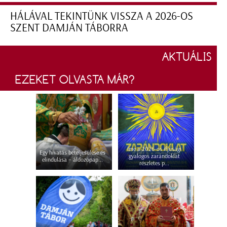
HÁLÁVAL TEKINTÜNK VISSZA A 2026-OS
SZENT DAMJÁN TÁBORRA
AKTUÁLIS
EZEKET OLVASTA MÁR?
Íme a 2026-os ifjúsági
Egy hivatás beteljesülése és
gyalogos zarándoklat
elindulása – áldozópap...
részletes p...