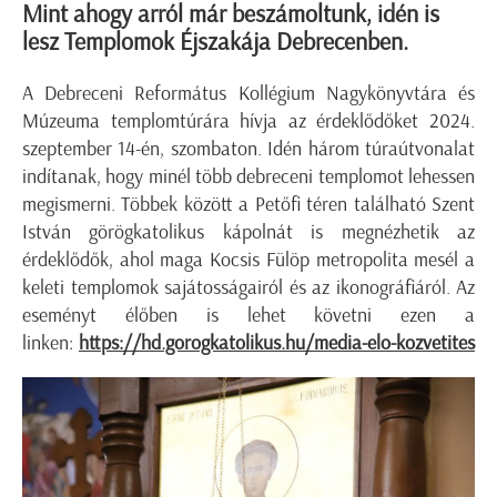
Mint ahogy arról már beszámoltunk, idén is
lesz Templomok Éjszakája Debrecenben.
A Debreceni Református Kollégium Nagykönyvtára és
Múzeuma templomtúrára hívja az érdeklődőket 2024.
szeptember 14-én, szombaton. Idén három túraútvonalat
indítanak, hogy minél több debreceni templomot lehessen
megismerni. Többek között a Petőfi téren található Szent
István görögkatolikus kápolnát is megnézhetik az
érdeklődők, ahol maga Kocsis Fülöp metropolita mesél a
keleti templomok sajátosságairól és az ikonográfiáról. Az
eseményt élőben is lehet követni ezen a
linken:
https://hd.gorogkatolikus.hu/media-elo-kozvetites