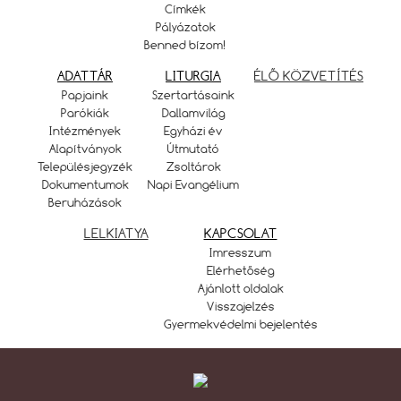
Címkék
Pályázatok
Benned bízom!
ADATTÁR
LITURGIA
ÉLŐ KÖZVETÍTÉS
Papjaink
Szertartásaink
Parókiák
Dallamvilág
Intézmények
Egyházi év
Alapítványok
Útmutató
Településjegyzék
Zsoltárok
Dokumentumok
Napi Evangélium
Beruházások
LELKIATYA
KAPCSOLAT
Imresszum
Elérhetőség
Ajánlott oldalak
Visszajelzés
Gyermekvédelmi bejelentés