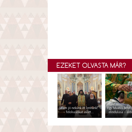
EZEKET OLVASTA MÁR?
„Uram jó nekünk itt lennünk!”
Egy hivatás betelj
– felolvasókat avatt...
elindulása – áld