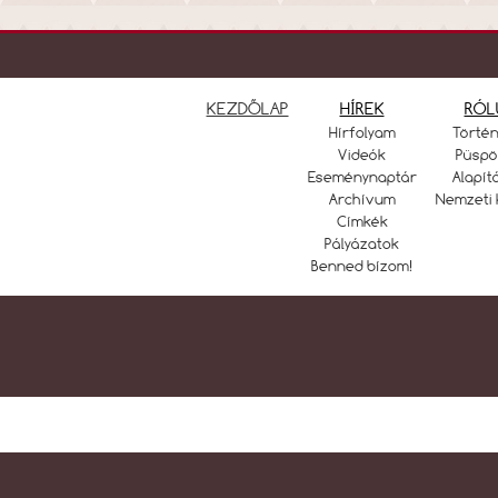
KEZDŐLAP
HÍREK
RÓL
Hírfolyam
Törté
Videók
Püspö
Eseménynaptár
Alapít
Archívum
Nemzeti 
Címkék
Pályázatok
Benned bízom!