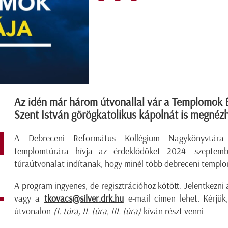
Az idén már három útvonallal vár a Templomok É
Szent István görögkatolikus kápolnát is megnézh
A Debreceni Református Kollégium Nagykönyvtá
templomtúrára hívja az érdeklődőket 2024. szeptem
túraútvonalat indítanak, hogy minél több debreceni templ
A program ingyenes, de regisztrációhoz kötött. Jelentkezni
vagy a
tkovacs@silver.drk.hu
e-mail címen lehet. Kérjük
útvonalon
(I. túra, II. túra, III. túra)
kíván részt venni.