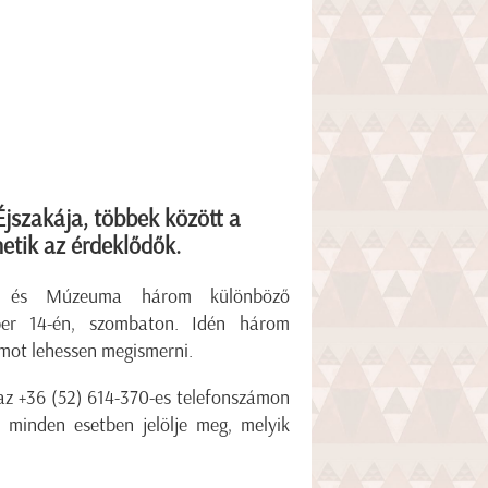
jszakája, többek között a
etik az érdeklődők.
ra és Múzeuma három különböző
ber 14-én, szombaton. Idén három
omot lehessen megismerni.
 az +36 (52) 614-370-es telefonszámon
, minden esetben jelölje meg, melyik