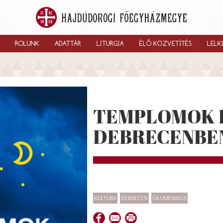
RÓLUNK
ADATTÁR
LITURGIA
ÉLŐ KÖZVETÍTÉS
LELK
TEMPLOMOK 
DEBRECENBE
KULTÚRA
DEBRECEN
ÖKUMENIKUS