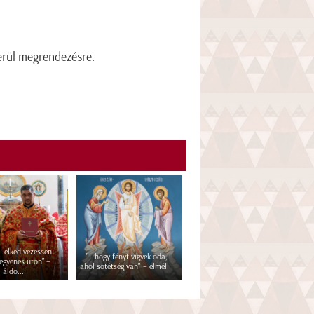
rül megrendezésre.
 Lelked vezessen
"...hogy fényt vigyek oda,
egyenes úton” –
ahol sötétség van" – elmél...
áldo...