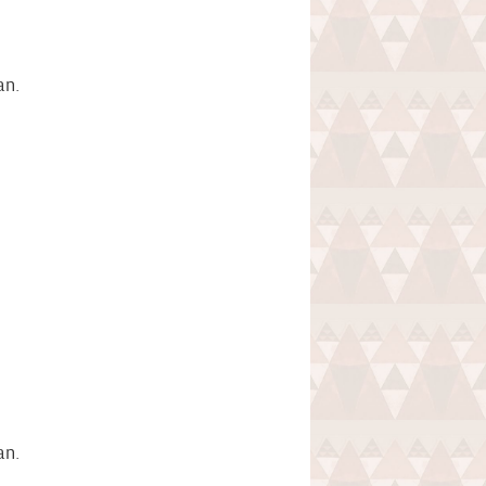
an.
an.