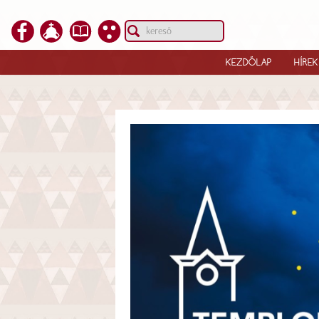
KEZDŐLAP
HÍREK