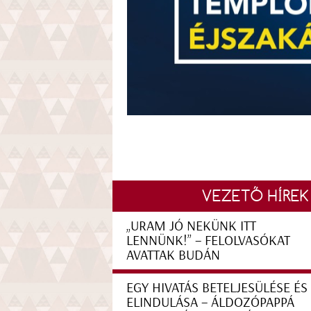
VEZETŐ HÍREK
„URAM JÓ NEKÜNK ITT
LENNÜNK!” – FELOLVASÓKAT
AVATTAK BUDÁN
EGY HIVATÁS BETELJESÜLÉSE ÉS
ELINDULÁSA – ÁLDOZÓPAPPÁ