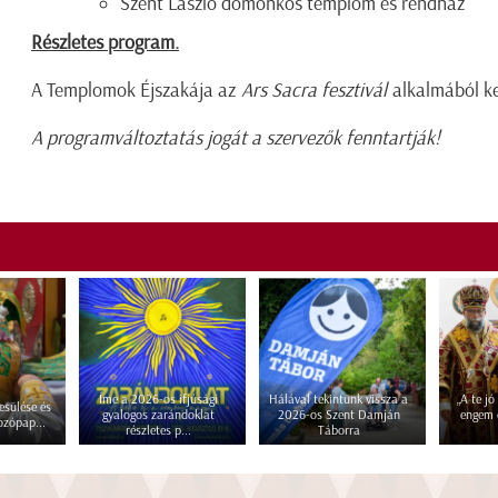
Szent László domonkos templom és rendház
Részletes program.
A Templomok Éjszakája az
Ars Sacra fesztivál
alkalmából ke
A programváltoztatás jogát a szervezők fenntartják!
Íme a 2026-os ifjúsági
Hálával tekintünk vissza a
„A te jó
esülése és
gyalogos zarándoklat
2026-os Szent Damján
engem 
ozópap...
részletes p...
Táborra