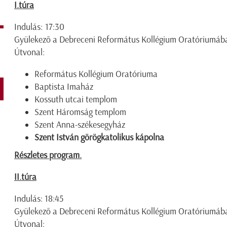
I.túra
Indulás: 17:30
Gyülekező a Debreceni Református Kollégium Oratóriumáb
Útvonal:
Református Kollégium Oratóriuma
Baptista Imaház
Kossuth utcai templom
Szent Háromság templom
Szent Anna-székesegyház
Szent István görögkatolikus kápolna
Részletes program.
II.túra
Indulás: 18:45
Gyülekező a Debreceni Református Kollégium Oratóriumáb
Útvonal: