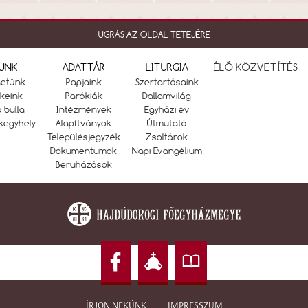
UGRÁS AZ OLDAL TETEJÉRE
UNK
ADATTÁR
LITURGIA
ÉLŐ KÖZVETÍTÉS
netünk
Papjaink
Szertartásaink
keink
Parókiák
Dallamvilág
ó bulla
Intézmények
Egyházi év
kegyhely
Alapítványok
Útmutató
Településjegyzék
Zsoltárok
Dokumentumok
Napi Evangélium
Beruházások
ÍRJON NEKÜNK
IMPRESSZUM