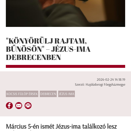
"KÖNYÖRÜLJ RAJTAM,
BŰNÖSÖN" – JÉZUS-IMA
DEBRECENBEN
2026-02-24 14:18:19
Szerző: Hajdúdorogi Főegyházmegye
KOCSIS FÜLÖP ÉRSEK
DEBRECEN
JÉZUS-IMA
Március 5-én ismét Jézus-ima találkozó lesz