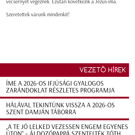
vecsernyét végeznek. Ezután következik a Jézus-ima.
Szeretettek várunk mindenkit!
VEZETŐ HÍREK
ÍME A 2026-OS IFJÚSÁGI GYALOGOS
ZARÁNDOKLAT RÉSZLETES PROGRAMJA
HÁLÁVAL TEKINTÜNK VISSZA A 2026-OS
SZENT DAMJÁN TÁBORRA
„A TE JÓ LELKED VEZESSEN ENGEM EGYENES
ÚTON” – ÁLDOZÓPAPPÁ SZENTELTÉK TÓTH