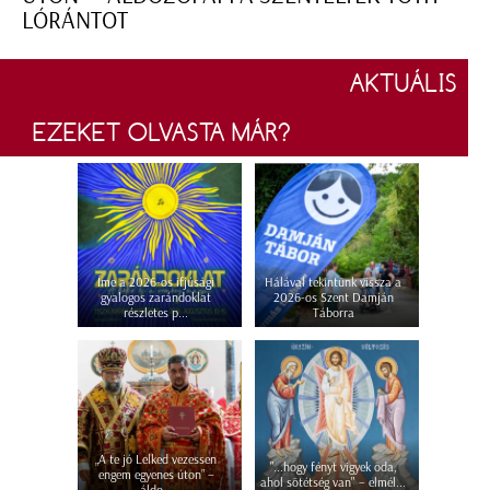
LÓRÁNTOT
AKTUÁLIS
EZEKET OLVASTA MÁR?
Íme a 2026-os ifjúsági
Hálával tekintünk vissza a
gyalogos zarándoklat
2026-os Szent Damján
részletes p...
Táborra
„A te jó Lelked vezessen
"...hogy fényt vigyek oda,
engem egyenes úton” –
ahol sötétség van" – elmél...