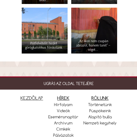
áldo...
„Az ikon nem csupán
Pótfelvételit hirdet
ábrázol, hanem tanít” –
görögkatolikus főiskolánk
véget...
UGRÁS AZ OLDAL TETEJÉRE
KEZDŐLAP
HÍREK
RÓLUNK
Hírfolyam
Történetünk
Videók
Püspökeink
Eseménynaptár
Alapító bulla
Archívum
Nemzeti kegyhely
Címkék
Pályázatok