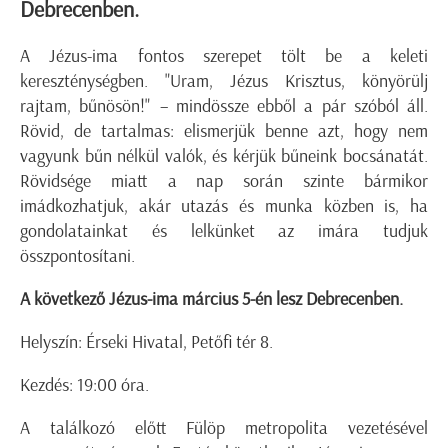
Debrecenben.
A Jézus-ima fontos szerepet tölt be a keleti
kereszténységben. "Uram, Jézus Krisztus, könyörülj
rajtam, bűnösön!" – mindössze ebből a pár szóból áll.
Rövid, de tartalmas: elismerjük benne azt, hogy nem
vagyunk bűn nélkül valók, és kérjük bűneink bocsánatát.
Rövidsége miatt a nap során szinte bármikor
imádkozhatjuk, akár utazás és munka közben is, ha
gondolatainkat és lelkünket az imára tudjuk
összpontosítani.
A következő Jézus-ima március 5-én lesz Debrecenben.
Helyszín: Érseki Hivatal, Petőfi tér 8.
Kezdés: 19:00 óra.
A találkozó előtt Fülöp metropolita vezetésével