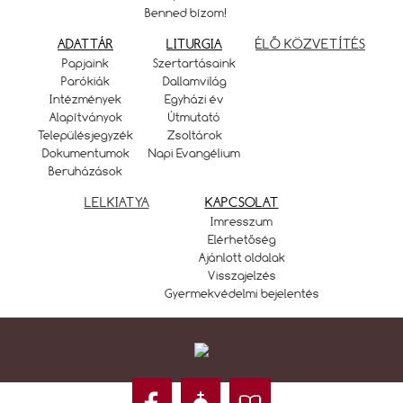
Benned bízom!
ADATTÁR
LITURGIA
ÉLŐ KÖZVETÍTÉS
Papjaink
Szertartásaink
Parókiák
Dallamvilág
Intézmények
Egyházi év
Alapítványok
Útmutató
Településjegyzék
Zsoltárok
Dokumentumok
Napi Evangélium
Beruházások
LELKIATYA
KAPCSOLAT
Imresszum
Elérhetőség
Ajánlott oldalak
Visszajelzés
Gyermekvédelmi bejelentés