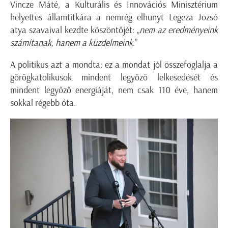
Vincze Máté, a Kulturális és Innovációs Minisztérium
helyettes államtitkára a nemrég elhunyt Legeza Jozsó
atya szavaival kezdte köszöntőjét: „
nem az eredményeink
számítanak, hanem a küzdelmeink
.”
A politikus azt a mondta: ez a mondat jól összefoglalja a
görögkatolikusok mindent legyőző lelkesedését és
mindent legyőző energiáját, nem csak 110 éve, hanem
sokkal régebb óta.