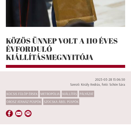
KÖZÖS ÜNNEP VOLT A 110 ÉVES
ÉVFORDULÓ
KIÁLLÍTÁSMEGNYITÓJA
2023-03-28 15:06:50
Szerző: Király András, fotó: Schön Sára
KOCSIS FÜLÖP ÉRSEK
METROPÓLIA
KIÁLLÍTÁS
PÁLYÁZAT
OROSZ ATANÁZ PÜSPÖK
SZOCSKA ÁBEL PÜSPÖK