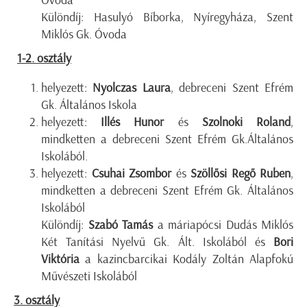
Különdíj: Hasulyó Bíborka, Nyíregyháza, Szent
Miklós Gk. Óvoda
1-2. osztály
helyezett:
Nyolczas Laura
, debreceni Szent Efrém
Gk. Általános Iskola
helyezett:
Illés Hunor
és
Szolnoki Roland
,
mindketten a debreceni Szent Efrém Gk.Általános
Iskolából.
helyezett:
Csuhai Zsombor
és
Szöllősi Regő Ruben
,
mindketten a debreceni Szent Efrém Gk. Általános
Iskolából
Különdíj:
Szabó Tamás
a máriapócsi Dudás Miklós
Két Tanítási Nyelvű Gk. Ált. Iskolából és
Bori
Viktória
a kazincbarcikai Kodály Zoltán Alapfokú
Művészeti Iskolából
3. osztály