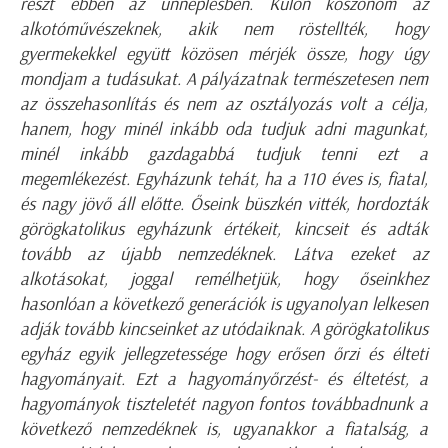
részt ebben az ünneplésben. Külön köszönöm az
alkotóművészeknek, akik nem röstellték, hogy
gyermekekkel együtt közösen mérjék össze, hogy úgy
mondjam a tudásukat. A pályázatnak természetesen nem
az összehasonlítás és nem az osztályozás volt a célja,
hanem, hogy minél inkább oda tudjuk adni magunkat,
minél inkább gazdagabbá tudjuk tenni ezt a
megemlékezést. Egyházunk tehát, ha a 110 éves is, fiatal,
és nagy jövő áll előtte. Őseink büszkén vitték, hordozták
görögkatolikus egyházunk értékeit, kincseit és adták
tovább az újabb nemzedéknek. Látva ezeket az
alkotásokat, joggal remélhetjük, hogy őseinkhez
hasonlóan a következő generációk is ugyanolyan lelkesen
adják tovább kincseinket az utódaiknak. A görögkatolikus
egyház egyik jellegzetessége hogy erősen őrzi és élteti
hagyományait. Ezt a hagyományőrzést- és éltetést, a
hagyományok tiszteletét nagyon fontos továbbadnunk a
következő nemzedéknek is, ugyanakkor a fiatalság, a