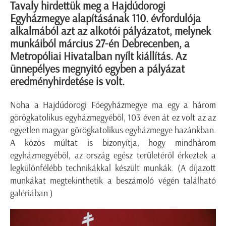
Tavaly hirdettük meg a Hajdúdorogi
Egyházmegye alapításának 110. évfordulója
alkalmából azt az alkotói pályázatot, melynek
munkáiból március 27-én Debrecenben, a
Metropóliai Hivatalban nyílt kiállítás. Az
ünnepélyes megnyitó egyben a pályázat
eredményhirdetése is volt.
Noha a Hajdúdorogi Főegyházmegye ma egy a három
görögkatolikus egyházmegyéből, 103 éven át ez volt az az
egyetlen magyar görögkatolikus egyházmegye hazánkban.
A közös múltat is bizonyítja, hogy mindhárom
egyházmegyéből, az ország egész területéről érkeztek a
legkülönfélébb technikákkal készült munkák. (A díjazott
munkákat megtekinthetik a beszámoló végén található
galériában.)