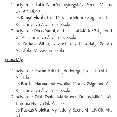
helyezett:
Tóth Nimród
, nyíregyházi Szent Miklós
Gk. Ált. Iskola
és
Kanyó Elizabet
, mátészalkai Móricz Zsigmond Gk.
Kéttannyelvű Általános Iskola
helyezett:
Piros Panni
, mátészalkai Móricz Zsigmond
Gl. Kéttannyelvű Általános Iskola
és
Farkas Attila
, kazincbarcikai Kodály Zoltán
Alapfokú Művészeti Iskola
6. osztály
helyezett:
Szabó Kitti
hajdúdorogi, Szent Bazil Gk.
Ált. Iskola
és
Bartha Hanna
, mátészalkai Móricz Zsigmond Gk.
Kéttannyelvű Általános Iskola
helyezett:
Oláh Zsófia
Máriapócs, Dudás Miklós Két
Tanítási Nyelvű Gk. Ált. Isk.
és
Puskás Violetta
, Nyíradony, Szent Mihály Gk. Ált.
Isk.