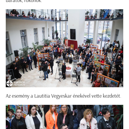
barátok, rokonok.
Az esemény a Lautitia Vegyeskar énekével vette kezdetét.