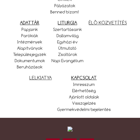
Pályázatok
Benned bízom!
ADATTÁR
LITURGIA
ÉLŐ KÖZVETÍTÉS
Papjaink
Szertartásaink
Parókiák
Dallamvilág
Intézmények
Egyházi év
Alapítványok
Útmutató
Településjegyzék
Zsoltárok
Dokumentumok
Napi Evangélium
Beruházások
LELKIATYA
KAPCSOLAT
Imresszum
Elérhetőség
Ajánlott oldalak
Visszajelzés
Gyermekvédelmi bejelentés