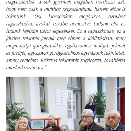
nagycsaládok, a sok gyermek magában hordozza azt,
hogy nem csak a múlthoz ragaszkodunk, hanem előre is
tekintünk. Ősi kincseinket megőrizve, azokhoz
ragaszkodva, azokat tovább nemesítve tudunk élni és
tudunk fejlődni bátor lépésekkel. Ez a ragaszkodás, ez a
jövőbe tekintés jelenik meg ebben a kiállításban, mely
megmutatja görögkatolikus egyházunk a múltját, jelenét
és jövőjét, egyszóval görögkatolikus egyházunk tekintetét,
amely remélem, Krisztus tekintetét sugározza, továbbítja
mindenki számára.”