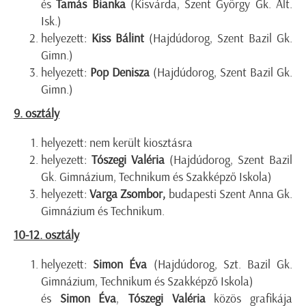
és
Tamás Bianka
(Kisvárda, Szent György Gk. Ált.
Isk.)
helyezett:
Kiss Bálint
(Hajdúdorog, Szent Bazil Gk.
Gimn.)
helyezett:
Pop Denisza
(Hajdúdorog, Szent Bazil Gk.
Gimn.)
9. osztály
helyezett: nem került kiosztásra
helyezett:
Tószegi Valéria
(Hajdúdorog, Szent Bazil
Gk. Gimnázium, Technikum és Szakképző Iskola)
helyezett:
Varga Zsombor,
budapesti Szent Anna Gk.
Gimnázium és Technikum.
10-12. osztály
helyezett:
Simon Éva
(Hajdúdorog, Szt. Bazil Gk.
Gimnázium, Technikum és Szakképző Iskola)
és
Simon Éva
,
Tószegi Valéria
közös grafikája