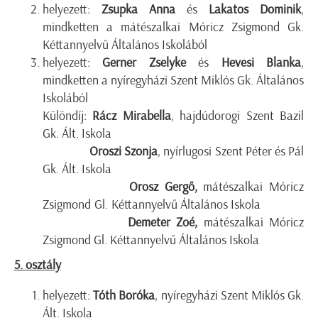
helyezett:
Zsupka Anna
és
Lakatos Dominik
,
mindketten a mátészalkai Móricz Zsigmond Gk.
Kéttannyelvű Általános Iskolából
helyezett:
Gerner Zselyke
és
Hevesi Blanka
,
mindketten a nyíregyházi Szent Miklós Gk. Általános
Iskolából
Különdíj:
Rácz Mirabella
, hajdúdorogi Szent Bazil
Gk. Ált. Iskola
Oroszi Szonja
, nyírlugosi Szent Péter és Pál
Gk. Ált. Iskola
Orosz Gergő,
mátészalkai
Móricz
Zsigmond Gl. Kéttannyelvű Általános Iskola
Demeter Zoé,
mátészalkai Móricz
Zsigmond Gl. Kéttannyelvű Általános Iskola
5. osztály
helyezett:
Tóth Boróka
, nyíregyházi Szent Miklós Gk.
Ált. Iskola