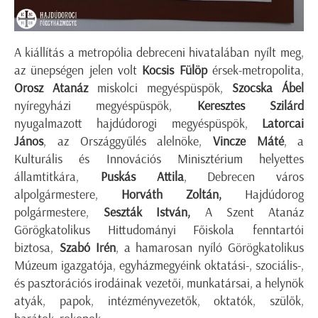
A kiállítás a metropólia debreceni hivatalában nyílt meg,
az ünepségen jelen volt
Kocsis Fülöp
érsek-metropolita,
Orosz Atanáz
miskolci megyéspüspök,
Szocska Ábel
nyíregyházi megyéspüspök,
Keresztes Szilárd
nyugalmazott hajdúdorogi megyéspüspök,
La
torcai
János
, az Országgyűlés alelnöke,
Vincze Máté
, a
Kulturális és Innovációs Minisztérium helyettes
államtitkára,
Puskás Attila
, Debrecen város
alpolgármestere,
Horváth Zoltán,
Hajdúdorog
polgármestere,
Seszták István,
A Szent Atanáz
Görögkatolikus Hittudományi Főiskola fenntartói
biztosa,
Szabó Irén
, a hamarosan nyíló Görögkatolikus
Múzeum igazgatója, egyházmegyéink oktatási-, szociális-,
és pasztorációs irodáinak vezetői, munkatársai, a helynök
atyák, papok, intézményvezetők, oktatók, szülők,