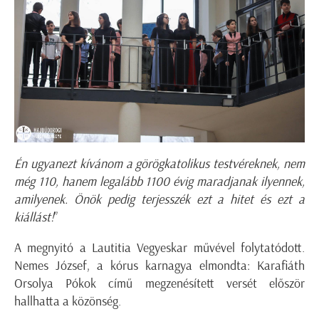
Én ugyanezt kívánom a görögkatolikus testvéreknek, nem
még 110, hanem legalább 1100 évig maradjanak ilyennek,
amilyenek. Önök pedig terjesszék ezt a hitet és ezt a
kiállást!
”
A megnyitó a Lautitia Vegyeskar művével folytatódott.
Nemes József, a kórus karnagya elmondta: Karafiáth
Orsolya Pókok című megzenésített versét először
hallhatta a közönség.