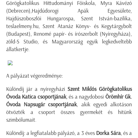
Görögkatolikus Hittudományi Főiskola, Myra Kávézó
(Debrecen),Hajdúdorogi Apák Egyesülete,
Hajdúszoboszlói Hungarospa, Szent István-bazilika,
teslaelmeny.hu, Szent Atanáz Könyv- és Kegytárgybolt
(Budapest), Renomé papír- és írószerbolt (Nyíregyháza),
zöld-S Studio, és Magyarország egyik legkedveltebb
állatkertje.
A pályázat végeredménye:
Különdíj jár a nyíregyházi
Szent Miklós Görögkatolikus
Óvoda Katica csoportjának
, és a nagydobosi
Örömhír Gk.
Óvoda Napsugár csoportjának
, akik egyedi alkotáson
ötvözték a csoport összes gyermekét és hitünk
szimbólumait.
Különdíj: a legfiatalabb pályázó, a 3 éves
Dorka Sára
, és a