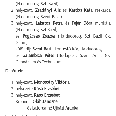
(Hajdúdorog, Szt. Bazil)
helyezett:
Zsadányi Aliz
és
Kardos Kata
rézkarca
(Hajdúdorog, Szent Bazil)
helyezett:
Lakatos Petra
és
Fejér Dóra
munkája
(Hajdúdorog, Szt Bazil)
és
Pogácsás Zsuzsa
(Hajdúdorog, Szt Bazil Gk.
Gimn.)
különdíj:
Szent Bazil Ikonfestő Kör
, Hajdúdorog
és
Galambica Péter
(Budapest, Szent Anna Gk.
Gimnázium és Technikum)
Felnőttek:
helyezett:
Monosotry Viktória
helyezett:
Rásó Erzsébet
helyezett:
Rásó Erzsébet
Különdíj:
Oláh Jánosné
és
Latorcainé Ujházi Aranka