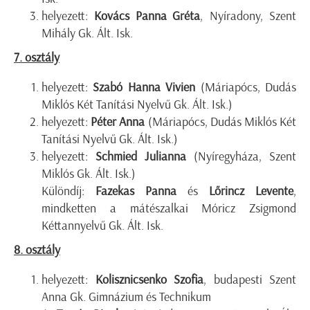
helyezett:
Kovács Panna Gréta
, Nyíradony, Szent
Mihály Gk. Ált. Isk.
7. osztály
helyezett:
Szabó Hanna Vivien
(Máriapócs, Dudás
Miklós Két Tanítási Nyelvű Gk. Ált. Isk.)
helyezett:
Péter Anna
(Máriapócs, Dudás Miklós Két
Tanítási Nyelvű Gk. Ált. Isk.)
helyezett:
Schmied Julianna
(Nyíregyháza, Szent
Miklós Gk. Ált. Isk.)
Különdíj:
Fazekas Panna
és
Lőrincz Levente
,
mindketten a mátészalkai Móricz Zsigmond
Kéttannyelvű Gk. Ált. Isk.
8. osztály
helyezett:
Kolisznicsenko Szofia
, budapesti Szent
Anna Gk. Gimnázium és Technikum