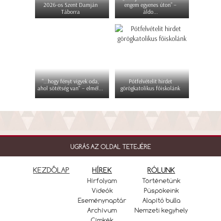
2026-os Szent Damján
engem egyenes úton” –
Táborra
áldo...
"...hogy fényt vigyek oda,
Pótfelvételit hirdet
ahol sötétség van" – elmél...
görögkatolikus főiskolánk
UGRÁS AZ OLDAL TETEJÉRE
KEZDŐLAP
HÍREK
RÓLUNK
Hírfolyam
Történetünk
Videók
Püspökeink
Eseménynaptár
Alapító bulla
Archívum
Nemzeti kegyhely
Címkék