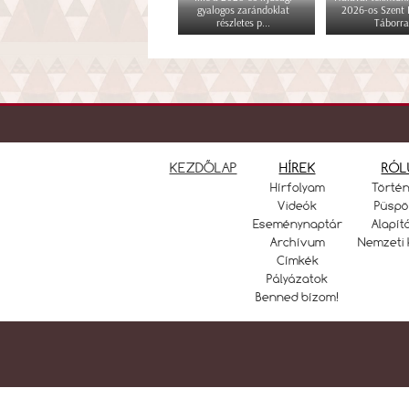
gyalogos zarándoklat
2026-os Szent
részletes p...
Táborra
KEZDŐLAP
HÍREK
RÓL
Hírfolyam
Törté
Videók
Püspö
Eseménynaptár
Alapít
Archívum
Nemzeti 
Címkék
Pályázatok
Benned bízom!