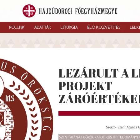
RÓLUNK
ADATTÁR
LITURGIA
ÉLŐ KÖZVETÍTÉS
LELK
LEZÁRULT A 
PROJEKT
ZÁRÓÉRTÉKE
Szerző: Szent Atanáz 
SZENT ATANÁZ GÖRÖGKATOLIKUS HITTUDOMÁNYI 