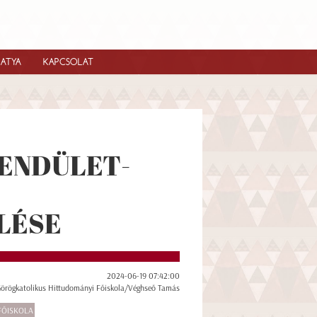
IATYA
KAPCSOLAT
LENDÜLET-
LÉSE
2024-06-19 07:42:00
Görögkatolikus Hittudományi Főiskola/Véghseő Tamás
FŐISKOLA