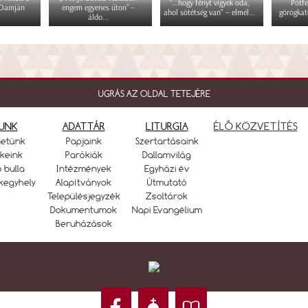
"...hogy fényt vigyek oda,
Pótfe
 Damján
engem egyenes úton” –
ahol sötétség van" – elmél...
görögkat
áldo...
UGRÁS AZ OLDAL TETEJÉRE
UNK
ADATTÁR
LITURGIA
ÉLŐ KÖZVETÍTÉS
netünk
Papjaink
Szertartásaink
keink
Parókiák
Dallamvilág
ó bulla
Intézmények
Egyházi év
kegyhely
Alapítványok
Útmutató
Településjegyzék
Zsoltárok
Dokumentumok
Napi Evangélium
Beruházások