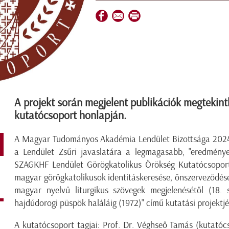
A projekt során megjelent publikációk megtekint
kutatócsoport honlapján.
A Magyar Tudományos Akadémia Lendület Bizottsága 2024. 
a Lendület Zsűri javaslatára a legmagasabb, "eredménye
SZAGKHF Lendület Görögkatolikus Örökség Kutatócsoport
magyar görögkatolikusok identitáskeresése, önszerveződése 
magyar nyelvű liturgikus szövegek megjelenésétől (18.
hajdúdorogi püspök haláláig (1972)" című kutatási projektjé
A kutatócsoport tagjai: Prof. Dr. Véghseő Tamás (kutatócs