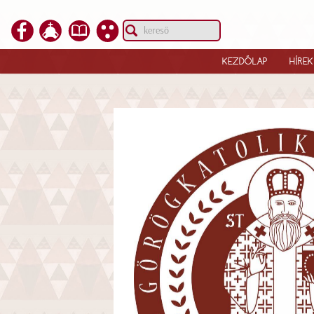
KEZDŐLAP
HÍREK