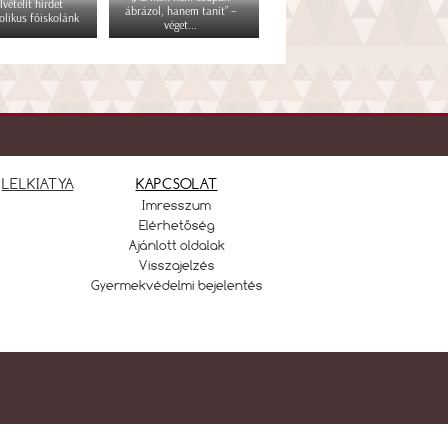
lvételit hirdet
ábrázol, hanem tanít” –
olikus főiskolánk
véget...
LELKIATYA
KAPCSOLAT
Imresszum
Elérhetőség
Ajánlott oldalak
Visszajelzés
Gyermekvédelmi bejelentés