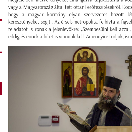
vagy a Magyarország által tett ottani erőfeszítésekről. Kocs
hogy a magyar kormány olyan szervezetet hozott létr
keresztényeket segíti. Az érsek-metropolita felhívta a fig
feladatot is rónak a jelenlevőkre: „Szembesülni kell azzal
eddig és ennek a hírét is vinnünk kell. Amennyire tudjuk, ism