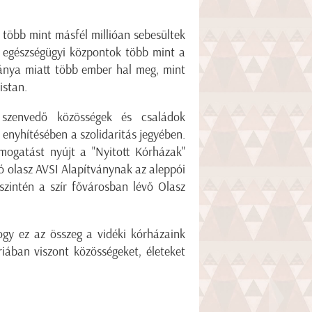
t, több mint másfél millióan sebesültek
 egészségügyi központok több mint a
hiánya miatt több ember hal meg, mint
istan.
t szenvedő közösségek és családok
enyhítésében a szolidaritás jegyében.
mogatást nyújt a "Nyitott Kórházak"
ó olasz AVSI Alapítványnak az aleppói
zintén a szír fővárosban lévő Olasz
ogy ez az összeg a vidéki kórházaink
íriában viszont közösségeket, életeket