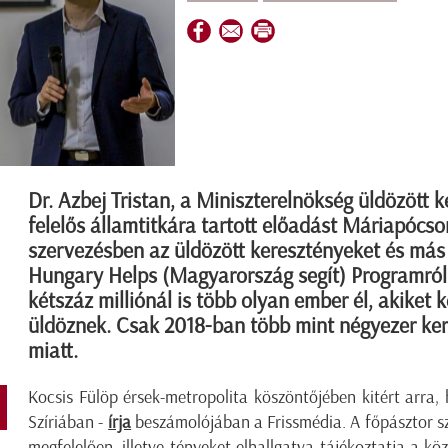
Dr. Azbej Tristan, a Miniszterelnökség üldözött 
felelős államtitkára tartott előadást Máriapócso
szervezésben az üldözött keresztényeket és má
Hungary Helps (Magyarország segít) Programról
kétszáz milliónál is több olyan ember él, akiket
üldöznek. Csak 2018-ban több mint négyezer ker
miatt.
Kocsis Fülöp érsek-metropolita köszöntőjében kitért arra,
Szíriában -
írja
beszámolójában a Frissmédia. A főpásztor s
megfelelően, illetve tényeket elhallgatva tájékoztatja a kö