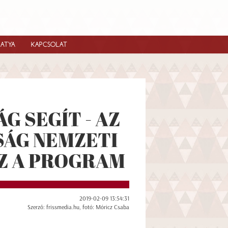
IATYA
KAPCSOLAT
 SEGÍT - AZ
ÁG NEMZETI
Z A PROGRAM
2019-02-09 13:54:31
Szerző: frissmedia.hu, fotó: Móricz Csaba