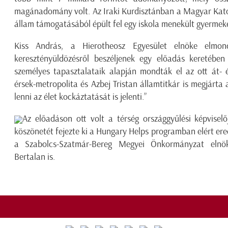
magánadomány volt. Az Iraki Kurdisztánban a Magyar Kato
állam támogatásából épült fel egy iskola menekült gyermek
Kiss András, a Hierotheosz Egyesület elnöke elmon
keresztényüldözésről beszéljenek egy előadás keretébe
személyes tapasztalataik alapján mondták el az ott át- 
érsek-metropolita és Azbej Tristan államtitkár is megjárta
lenni az élet kockáztatását is jelenti.”
Az előadáson ott volt a térség országgyűlési képviselő
köszönetét fejezte ki a Hungary Helps programban elért er
a Szabolcs-Szatmár-Bereg Megyei Önkormányzat elnö
Bertalan is.