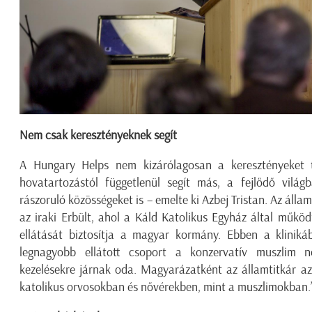
Nem csak keresztényeknek segít
A Hungary Helps nem kizárólagosan a keresztényeket tá
hovatartozástól függetlenül segít más, a fejlődő világb
rászoruló közösségeket is – emelte ki Azbej Tristan. Az álla
az iraki Erbült, ahol a Káld Katolikus Egyház által működt
ellátását biztosítja a magyar kormány. Ebben a klinik
legnagyobb ellátott csoport a konzervatív muszlim nő
kezelésekre járnak oda. Magyarázatként az államtitkár a
katolikus orvosokban és nővérekben, mint a muszlimokban.