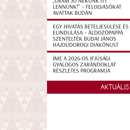
„URAM JÓ NEKÜNK ITT
LENNÜNK!” – FELOLVASÓKAT
AVATTAK BUDÁN
EGY HIVATÁS BETELJESÜLÉSE ÉS
ELINDULÁSA – ÁLDOZÓPAPPÁ
SZENTELTÉK BUDAI JÁNOS
HAJDÚDOROGI DIAKÓNUST
ÍME A 2026-OS IFJÚSÁGI
GYALOGOS ZARÁNDOKLAT
RÉSZLETES PROGRAMJA
AKTUÁLIS