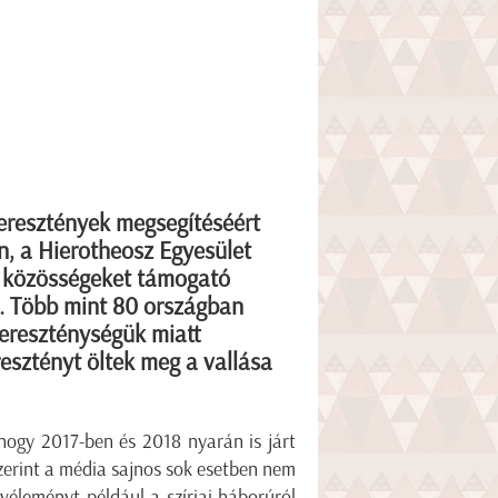
keresztények megsegítéséért
n, a Hierotheosz Egyesület
s közösségeket támogató
. Több mint 80 országban
 kereszténységük miatt
esztényt öltek meg a vallása
 hogy 2017-ben és 2018 nyarán is járt
zerint a média sajnos sok esetben nem
zvéleményt például a szíriai háborúról