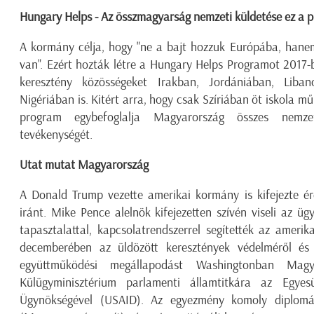
Hungary Helps - Az összmagyarság nemzeti küldetése ez a 
A kormány célja, hogy "ne a bajt hozzuk Európába, hanem
van". Ezért hozták létre a Hungary Helps Programot 2017-b
keresztény közösségeket Irakban, Jordániában, Liba
Nigériában is. Kitért arra, hogy csak Szíriában öt iskola 
program egybefoglalja Magyarország összes nemzet
tevékenységét.
Utat mutat Magyarország
A Donald Trump vezette amerikai kormány is kifejezte ér
iránt. Mike Pence alelnök kifejezetten szívén viseli az ü
tapasztalattal, kapcsolatrendszerrel segítették az amer
decemberében az üldözött keresztények védelméről és 
együttműködési megállapodást Washingtonban Mag
Külügyminisztérium parlamenti államtitkára az Egyesü
Ügynökségével (USAID). Az egyezmény komoly diplomá