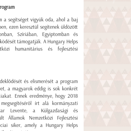
program
 a segítséget vigyük oda, ahol a baj
en, ezen keresztül segítenek üldözött
nonban, Szíriában, Egyiptomban és
működését támogatják. A Hungary Helps
közi humanitárius és fejlesztési
deklődését és elismerését a program
gyet, a magyarok eddig is sok konkrét
ikaiakat. Ennek eredménye, hogy 2018
megsegítéséről írt alá kormányzati
yar Levente, a Külgazdasági és
lt Államok Nemzetközi Fejlesztési
ciai siker, amely a Hungary Helps