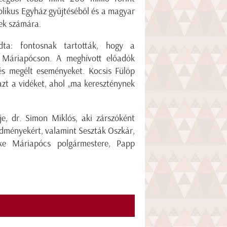
likus Egyház gyűjtéséből és a magyar
ek számára.
dta: fontosnak tartották, hogy a
n Máriapócson. A meghívott előadók
és megélt eseményeket. Kocsis Fülöp
 azt a vidéket, ahol „ma kereszténynek
je, dr. Simon Miklós, aki zárszóként
edményekért, valamint Seszták Oszkár,
ke Máriapócs polgármestere, Papp