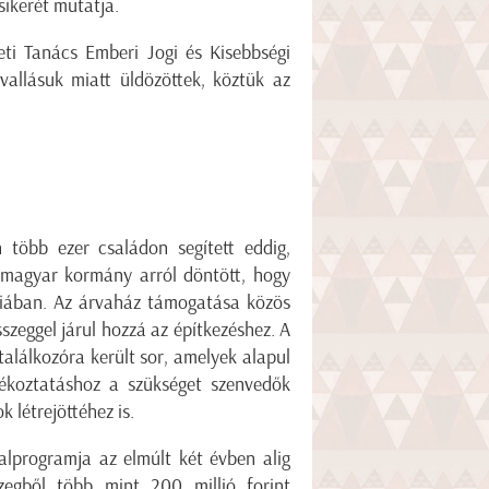
ikerét mutatja.
ti Tanács Emberi Jogi és Kisebbségi
vallásuk miatt üldözöttek, köztük az
 több ezer családon segített eddig,
a magyar kormány arról döntött, hogy
íriában. Az árvaház támogatása közös
zeggel járul hozzá az építkezéshez. A
találkozóra került sor, amelyek alapul
ékoztatáshoz a szükséget szenvedők
 létrejöttéhez is.
alprogramja az elmúlt két évben alig
zegből több mint 200 millió forint