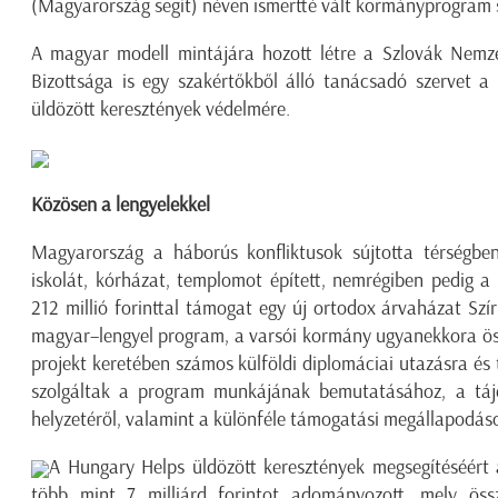
(Magyarország segít) néven ismertté vált kormányprogram s
A magyar modell mintájára hozott létre a Szlovák Nemze
Bizottsága is egy szakértőkből álló tanácsadó szervet a 
üldözött keresztények védelmére.
Közösen a lengyelekkel
Magyarország a háborús konfliktusok sújtotta térségben
iskolát, kórházat, templomot épített, nemrégiben pedig 
212 millió forinttal támogat egy új ortodox árvaházat Sz
magyar–lengyel program, a varsói kormány ugyanekkora öss
projekt keretében számos külföldi diplomáciai utazásra és 
szolgáltak a program munkájának bemutatásához, a táj
helyzetéről, valamint a különféle támogatási megállapodások
A Hungary Helps üldözött keresztények megsegítéséért 
több mint 7 milliárd forintot adományozott, mely öss