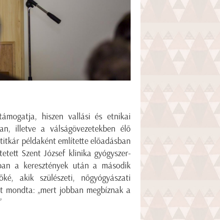
mogatja, hiszen vallási és etnikai
an, illetve a válságövezetekben élő
mtitkár példaként említette előadásban
etett Szent József klinika gyógyszer-
ában a keresztények után a második
ké, akik szülészeti, nőgyógyászati
zt mondta: „mert jobban megbíznak a
”