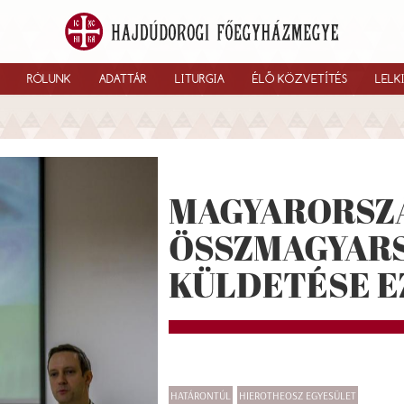
RÓLUNK
ADATTÁR
LITURGIA
ÉLŐ KÖZVETÍTÉS
LELK
MAGYARORSZÁG
ÖSSZMAGYARS
KÜLDETÉSE E
HATÁRONTÚL
HIEROTHEOSZ EGYESÜLET