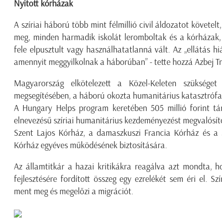
Nyitott kórházak
A szíriai háború több mint félmillió civil áldozatot követel
meg, minden harmadik iskolát leromboltak és a kórházak,
fele elpusztult vagy használhatatlanná vált. Az „ellátás 
amennyit meggyilkolnak a háborúban” - tette hozzá Azbej Tr
Magyarország elkötelezett a Közel-Keleten szüksége
megsegítésében, a háború okozta humanitárius katasztrófa 
A Hungary Helps program keretében 505 millió forint tá
elnevezésű szíriai humanitárius kezdeményezést megvalósít
Szent Lajos Kórház, a damaszkuszi Francia Kórház és a s
Kórház egyéves működésének biztosítására.
Az államtitkár a hazai kritikákra reagálva azt mondta, h
fejlesztésére fordított összeg egy ezrelékét sem éri el. Sz
ment meg és megelőzi a migrációt.