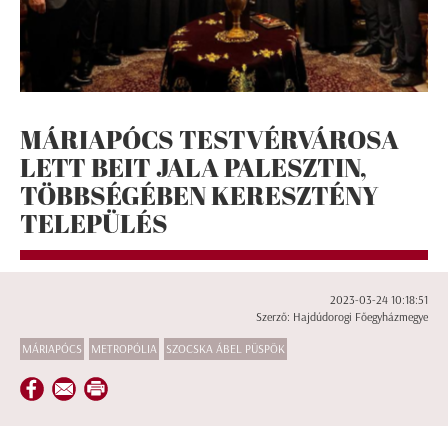
MÁRIAPÓCS TESTVÉRVÁROSA
LETT BEIT JALA PALESZTIN,
TÖBBSÉGÉBEN KERESZTÉNY
TELEPÜLÉS
2023-03-24 10:18:51
Szerző: Hajdúdorogi Főegyházmegye
MÁRIAPÓCS
METROPÓLIA
SZOCSKA ÁBEL PÜSPÖK