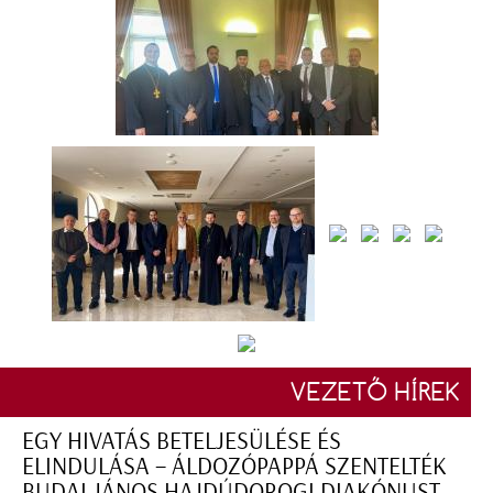
VEZETŐ HÍREK
EGY HIVATÁS BETELJESÜLÉSE ÉS
ELINDULÁSA – ÁLDOZÓPAPPÁ SZENTELTÉK
BUDAI JÁNOS HAJDÚDOROGI DIAKÓNUST