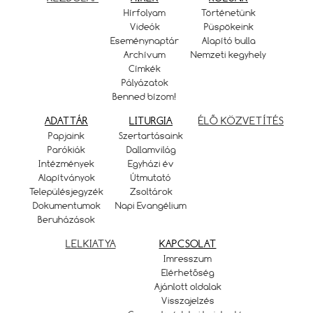
Hírfolyam
Történetünk
Videók
Püspökeink
Eseménynaptár
Alapító bulla
Archívum
Nemzeti kegyhely
Címkék
Pályázatok
Benned bízom!
ADATTÁR
LITURGIA
ÉLŐ KÖZVETÍTÉS
Papjaink
Szertartásaink
Parókiák
Dallamvilág
Intézmények
Egyházi év
Alapítványok
Útmutató
Településjegyzék
Zsoltárok
Dokumentumok
Napi Evangélium
Beruházások
LELKIATYA
KAPCSOLAT
Imresszum
Elérhetőség
Ajánlott oldalak
Visszajelzés