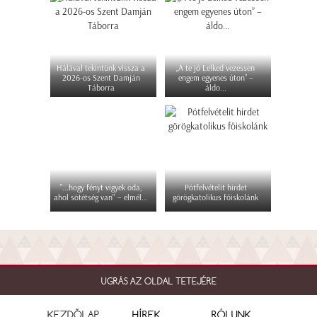
Hálával tekintünk vissza a
„A te jó Lelked vezessen
2026-os Szent Damján
engem egyenes úton” –
Táborra
áldo...
"...hogy fényt vigyek oda,
Pótfelvételit hirdet
ahol sötétség van" – elmél...
görögkatolikus főiskolánk
UGRÁS AZ OLDAL TETEJÉRE
KEZDŐLAP
HÍREK
RÓLUNK