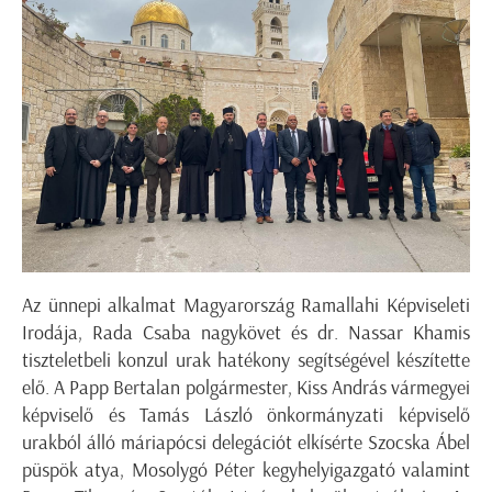
Az ünnepi alkalmat Magyarország Ramallahi Képviseleti
Irodája, Rada Csaba nagykövet és dr. Nassar Khamis
tiszteletbeli konzul urak hatékony segítségével készítette
elő. A Papp Bertalan polgármester, Kiss András vármegyei
képviselő és Tamás László önkormányzati képviselő
urakból álló máriapócsi delegációt elkísérte Szocska Ábel
püspök atya, Mosolygó Péter kegyhelyigazgató valamint