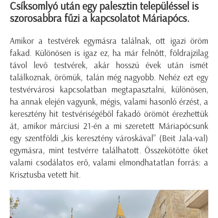
Csíksomlyó után egy palesztin településsel is
szorosabbra fűzi a kapcsolatot Máriapócs.
Amikor a testvérek egymásra találnak, ott igazi öröm
fakad. Különösen is igaz ez, ha már felnőtt, földrajzilag
távol levő testvérek, akár hosszú évek után ismét
találkoznak, örömük, talán még nagyobb. Nehéz ezt egy
testvérvárosi kapcsolatban megtapasztalni, különösen,
ha annak elején vagyunk, mégis, valami hasonló érzést, a
keresztény hit testvériségéből fakadó örömöt érezhettük
át, amikor márciusi 21-én a mi szeretett Máriapócsunk
egy szentföldi „kis keresztény városkával” (Beit Jala-val)
egymásra, mint testvérre találhatott. Összekötötte őket
valami csodálatos erő, valami elmondhatatlan forrás: a
Krisztusba vetett hit.