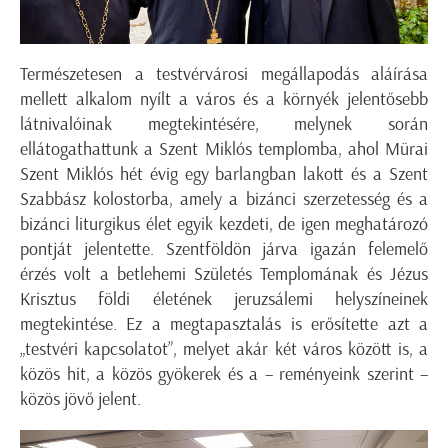
Természetesen a testvérvárosi megállapodás aláírása
mellett alkalom nyílt a város és a környék jelentősebb
látnivalóinak megtekintésére, melynek során
ellátogathattunk a Szent Miklós templomba, ahol Mürai
Szent Miklós hét évig egy barlangban lakott és a Szent
Szabbász kolostorba, amely a bizánci szerzetesség és a
bizánci liturgikus élet egyik kezdeti, de igen meghatározó
pontját jelentette. Szentföldön járva igazán felemelő
érzés volt a betlehemi Születés Templomának és Jézus
Krisztus földi életének jeruzsálemi helyszíneinek
megtekintése. Ez a megtapasztalás is erősítette azt a
„testvéri kapcsolatot”, melyet akár két város között is, a
közös hit, a közös gyökerek és a – reményeink szerint –
közös jövő jelent.