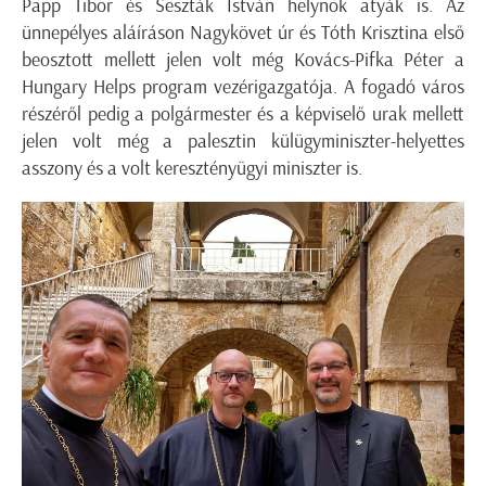
Papp Tibor és Seszták István helynök atyák is. Az
ünnepélyes aláíráson Nagykövet úr és Tóth Krisztina első
beosztott mellett jelen volt még Kovács-Pifka Péter a
Hungary Helps program vezérigazgatója. A fogadó város
részéről pedig a polgármester és a képviselő urak mellett
jelen volt még a palesztin külügyminiszter-helyettes
asszony és a volt keresztényügyi miniszter is.