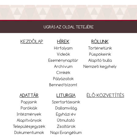
UGRÁS AZ OLDAL TETEJÉRE
KEZDŐLAP
HÍREK
RÓLUNK
Hírfolyam
Történetünk
Videók
Püspökeink
Eseménynaptár
Alapító bulla
Archívum
Nemzeti kegyhely
Címkék
Pályázatok
Benned bízom!
ADATTÁR
LITURGIA
ÉLŐ KÖZVETÍTÉS
Papjaink
Szertartásaink
Parókiák
Dallamvilág
Intézmények
Egyházi év
Alapítványok
Útmutató
Településjegyzék
Zsoltárok
Dokumentumok
Napi Evangélium