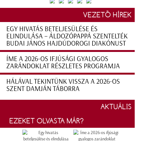
VEZETŐ HÍREK
EGY HIVATÁS BETELJESÜLÉSE ÉS
ELINDULÁSA – ÁLDOZÓPAPPÁ SZENTELTÉK
BUDAI JÁNOS HAJDÚDOROGI DIAKÓNUST
ÍME A 2026-OS IFJÚSÁGI GYALOGOS
ZARÁNDOKLAT RÉSZLETES PROGRAMJA
HÁLÁVAL TEKINTÜNK VISSZA A 2026-OS
SZENT DAMJÁN TÁBORRA
AKTUÁLIS
EZEKET OLVASTA MÁR?