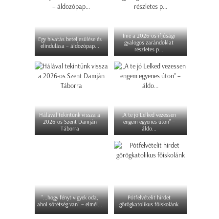
Íme a 2026-os ifjúsági
Egy hivatás beteljesülése és
gyalogos zarándoklat
elindulása – áldozópap...
részletes p...
Hálával tekintünk vissza a
„A te jó Lelked vezessen
2026-os Szent Damján
engem egyenes úton” –
Táborra
áldo...
"...hogy fényt vigyek oda,
Pótfelvételit hirdet
ahol sötétség van" – elmél...
görögkatolikus főiskolánk