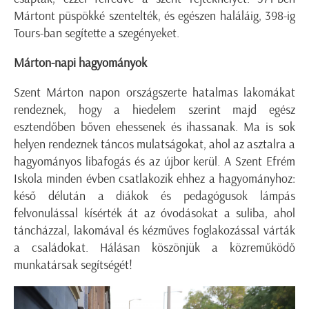
Mártont püspökké szentelték, és egészen haláláig, 398-ig
Tours-ban segítette a szegényeket.
Márton-napi hagyományok
Szent Márton napon országszerte hatalmas lakomákat
rendeznek, hogy a hiedelem szerint majd egész
esztendőben bőven ehessenek és ihassanak. Ma is sok
helyen rendeznek táncos mulatságokat, ahol az asztalra a
hagyományos libafogás és az újbor kerül. A Szent Efrém
Iskola minden évben csatlakozik ehhez a hagyományhoz:
késő délután a diákok és pedagógusok lámpás
felvonulással kísérték át az óvodásokat a suliba, ahol
táncházzal, lakomával és kézműves foglakozással várták
a családokat. Hálásan köszönjük a közreműködő
munkatársak segítségét!