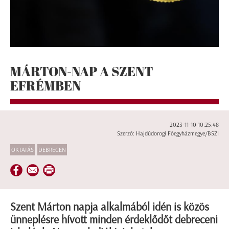
MÁRTON-NAP A SZENT
EFRÉMBEN
2023-11-10 10:25:48
Szerző: Hajdúdorogi Főegyházmegye/BSZI
OKTATÁS
DEBRECEN
Szent Márton napja alkalmából idén is közös
ünneplésre hívott minden érdeklődőt debreceni