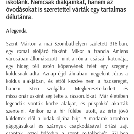
iskolánk. Nemcsak diákjainkat, hanem az
óvodásokat is szeretettel várták egy tartalmas
délutánra.
A legenda
Szent Márton a mai Szombathelyen született 316-ban,
egy római elöljáró fiaként. Mikor a francia Amiens
városában állomásozott, mint a római császár katonája,
egy hideg téli estén köpenyének felét egy szegény
koldusnak adta. Aznap éjjel álmában megjelent Jézus a
koldus alakjában, és ettől kezdve nem a hadsereget,
hanem Isten szolgálta. Megkeresztelkedett és
misszionáriusként segítette a rászorulókat. Már életében
legendák vonták körbe alakját, és püspökké akarták
szentelni. Amikor ez a hír fülébe jutott, az érte jövő
küldöttek elől a ludak óljába bújt. A madarak azonban
gágogásukkal és szárnyuk csapkodásával óriási zajt
csaptak, ezzel felfedve a szent rejtekhelyét. 371-ben