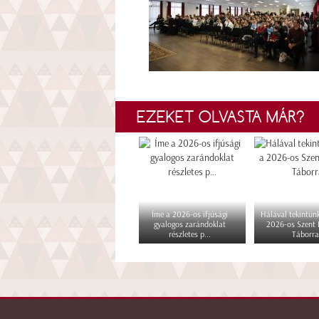
EZEKET OLVASTA MÁR?
Íme a 2026-os ifjúsági
Hálával tekintünk
gyalogos zarándoklat
2026-os Szent
részletes p...
Táborra