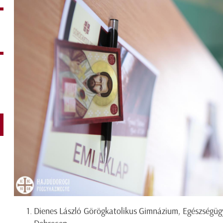
Dienes László Görögkatolikus Gimnázium, Egészségüg