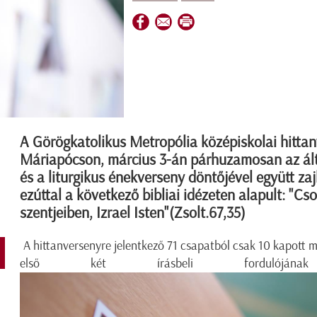
A Görögkatolikus Metropólia középiskolai hitta
Máriapócson, március 3-án párhuzamosan az álta
és a liturgikus énekverseny döntőjével együtt zaj
ezúttal a következő bibliai idézeten alapult: "Cs
szentjeiben, Izrael Isten"(Zsolt.67,35)
A hittanversenyre jelentkező 71 csapatból csak 10 kapott m
első két írásbeli fordulójának