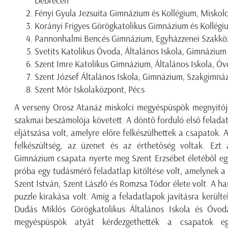
Debrecen
Fényi Gyula Jezsuita Gimnázium és Kollégium, Miskol
Korányi Frigyes Görögkatolikus Gimnázium és Kollégi
Pannonhalmi Bencés Gimnázium, Egyházzenei Szakköz
Svetits Katolikus Óvoda, Általános Iskola, Gimnázium
Szent Imre Katolikus Gimnázium, Általános Iskola, Ó
Szent József Általános Iskola, Gimnázium, Szakgimná
Szent Mór Iskolaközpont, Pécs
A verseny Orosz Atanáz miskolci megyéspüspök megnyitójá
szakmai beszámolója követett. A döntő forduló első feladata
eljátszása volt, amelyre előre felkészülhettek a csapatok. 
felkészültség, az üzenet és az érthetőség voltak. Ezt
Gimnázium csapata nyerte meg Szent Erzsébet életéből eg
próba egy tudásmérő feladatlap kitöltése volt, amelynek a 
Szent István, Szent László és Romzsa Tódor élete volt. A h
puzzle kirakása volt. Amíg a feladatlapok javításra kerülte
Dudás Miklós Görögkatolikus Általános Iskola és Óvod
megyéspüspök atyát kérdezgethették a csapatok eg