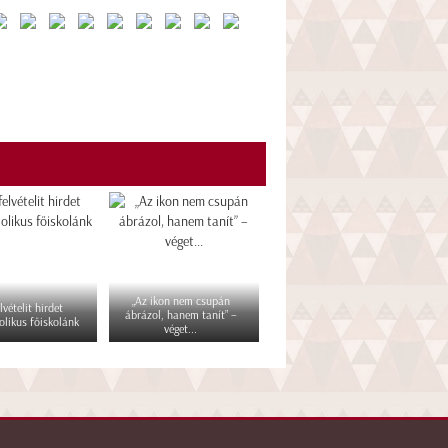
„Az ikon nem csupán
lvételit hirdet
ábrázol, hanem tanít” –
olikus főiskolánk
véget...