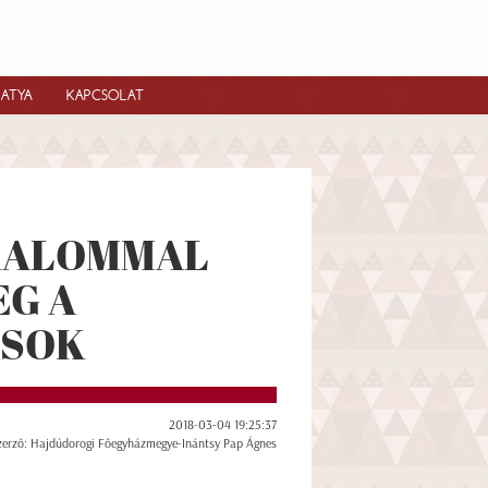
IATYA
KAPCSOLAT
KALOMMAL
G A
ÁSOK
2018-03-04 19:25:37
zerző: Hajdúdorogi Főegyházmegye-Inántsy Pap Ágnes