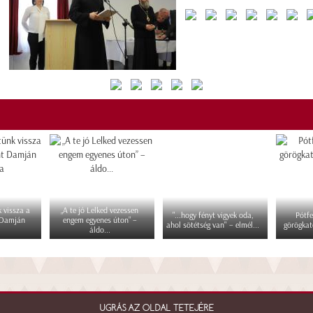
 vissza a
„A te jó Lelked vezessen
"...hogy fényt vigyek oda,
Pótfe
 Damján
engem egyenes úton” –
ahol sötétség van" – elmél...
görögkat
áldo...
UGRÁS AZ OLDAL TETEJÉRE