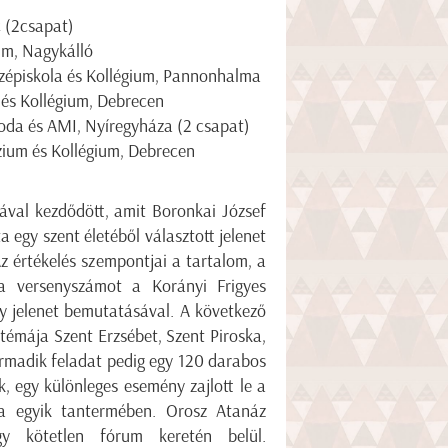
c (2csapat)
um, Nagykálló
épiskola és Kollégium, Pannonhalma
 és Kollégium, Debrecen
voda és AMI, Nyíregyháza (2 csapat)
zium és Kollégium, Debrecen
val kezdődött, amit Boronkai József
 egy szent életéből választott jelenet
Az értékelés szempontjai a tartalom, a
 a versenyszámot a Korányi Frigyes
y jelenet bemutatásával. A következő
témája Szent Erzsébet, Szent Piroska,
armadik feladat pedig egy 120 darabos
k, egy különleges esemény zajlott le a
a egyik tantermében. Orosz Atanáz
y kötetlen fórum keretén belül.