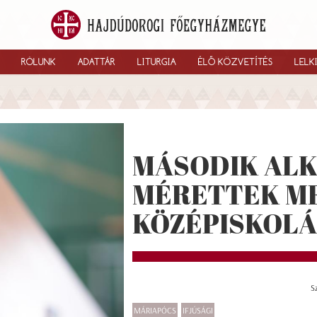
RÓLUNK
ADATTÁR
LITURGIA
ÉLŐ KÖZVETÍTÉS
LELK
MÁSODIK AL
MÉRETTEK ME
KÖZÉPISKOL
S
MÁRIAPÓCS
IFJÚSÁGI