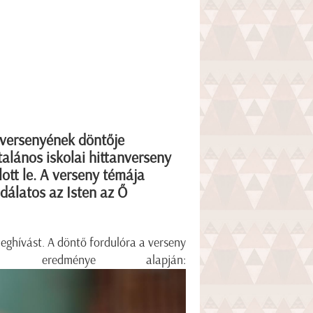
nversenyének döntője
lános iskolai hittanverseny
lott le. A verseny témája
odálatos az Isten az Ő
eghívást. A döntő fordulóra a verseny
 eredménye alapján: