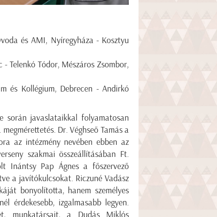
Óvoda és AMI, Nyíregyháza - Kosztyu
c - Telenkó Tódor, Mészáros Zsombor,
um és Kollégium, Debrecen - Andirkó
 során javaslataikkal folyamatosan
a megmérettetés. Dr. Véghseő Tamás a
tora az intézmény nevében ebben az
erseny szakmai összeállításában Ft.
volt Inántsy Pap Ágnes a főszervező
letve a javítókulcsokat. Riczuné Vadász
káját bonyolította, hanem személyes
inél érdekesebb, izgalmasabb legyen.
jét, munkatársait, a Dudás Miklós