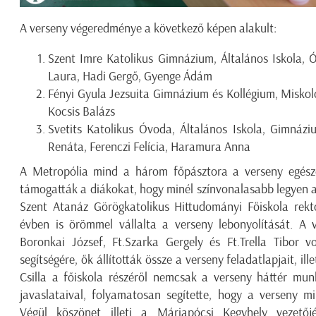
A verseny végeredménye a következő képen alakult:
Szent Imre Katolikus Gimnázium, Általános Iskola, 
Laura, Hadi Gergő, Gyenge Ádám
Fényi Gyula Jezsuita Gimnázium és Kollégium, Miskol
Kocsis Balázs
Svetits Katolikus Óvoda, Általános Iskola, Gimnázi
Renáta, Ferenczi Felícia, Haramura Anna
A Metropólia mind a három főpásztora a verseny egésze
támogatták a diákokat, hogy minél színvonalasabb legyen 
Szent Atanáz Görögkatolikus Hittudományi Főiskola rek
évben is örömmel vállalta a verseny lebonyolítását. A v
Boronkai József, Ft.Szarka Gergely és Ft.Trella Tibor 
segítségére, ők állították össze a verseny feladatlapjait, il
Csilla a főiskola részéről nemcsak a verseny háttér mun
javaslataival, folyamatosan segítette, hogy a verseny m
Végül köszönet illeti a Máriapócsi Kegyhely vezető