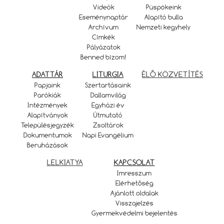
Videók
Püspökeink
Eseménynaptár
Alapító bulla
Archívum
Nemzeti kegyhely
Címkék
Pályázatok
Benned bízom!
ADATTÁR
LITURGIA
ÉLŐ KÖZVETÍTÉS
Papjaink
Szertartásaink
Parókiák
Dallamvilág
Intézmények
Egyházi év
Alapítványok
Útmutató
Településjegyzék
Zsoltárok
Dokumentumok
Napi Evangélium
Beruházások
LELKIATYA
KAPCSOLAT
Imresszum
Elérhetőség
Ajánlott oldalak
Visszajelzés
Gyermekvédelmi bejelentés