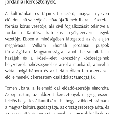
jordániai keresztények.
A kultúránkat és tájainkat dicsérő, magyar nyelven
előadott mű szerzője és előadója
Tomeh Jbara
, a Szeretet
forrása kórus vezetője, aki civil foglalkozását tekintve a
Jordániai Karitász katolikus segélyszervezet egyik
vezetője. Ebben a minőségében látogatott az év elején
meghívásra William Shomali jordániai püspök
társaságában Magyarországra, ahol beszámoltak a
hazájuk és a Közel-Kelet keresztény közösségeinek
helyzetéről, nehézségeiről és arról a munkáról, amivel a
szíriai polgárháború és az Iszlám Állam terrorszervezet
elől elmenekült keresztény családokat támogatják.
Tomeh Jbara, a felemelő dal előadó-szerzője elmondta
Azbej Tristan, az üldözött keresztények megsegítéséért
felelős helyettes államtitkárnak
, hogy az ihletet számára
a magyar kultúra gazdagsága, az ország szépsége adta, és
az az együttérző szeretet, amivel a magyarok kiállnak az