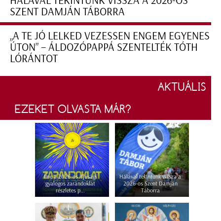
HÁLÁVAL TEKINTÜNK VISSZA A 2026-OS
SZENT DAMJÁN TÁBORRA
„A TE JÓ LELKED VEZESSEN ENGEM EGYENES
ÚTON” – ÁLDOZÓPAPPÁ SZENTELTÉK TÓTH
LÓRÁNTOT
AKTUÁLIS
EZEKET OLVASTA MÁR?
Íme a 2026-os ifjúsági
Hálával tekintünk vissza a
gyalogos zarándoklat
2026-os Szent Damján
részletes p...
Táborra