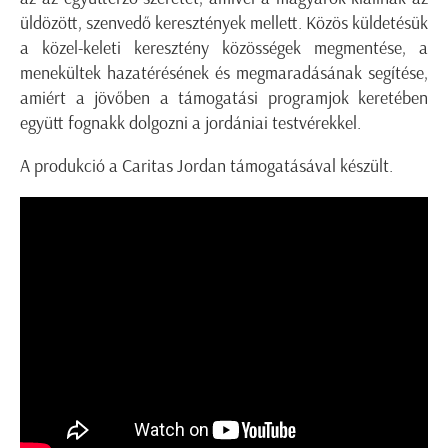
üldözött, szenvedő keresztények mellett. Közös küldetésük
a közel-keleti keresztény közösségek megmentése, a
menekültek hazatérésének és megmaradásának segítése,
amiért a jövőben a támogatási programjok keretében
együtt fognakk dolgozni a jordániai testvérekkel.
A produkció a Caritas Jordan támogatásával készült.