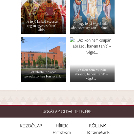
„A te jó Lelked vezessen
"...hogy fényt vigyek oda,
engem egyenes úton” –
ahol sötétség van" – elmél...
áldo...
„Az ikon nem csupán
Pótfelvételit hirdet
ábrázol, hanem tanít” –
görögkatolikus főiskolánk
véget...
UGRÁS AZ OLDAL TETEJÉRE
KEZDŐLAP
HÍREK
RÓLUNK
Hírfolyam
Történetünk