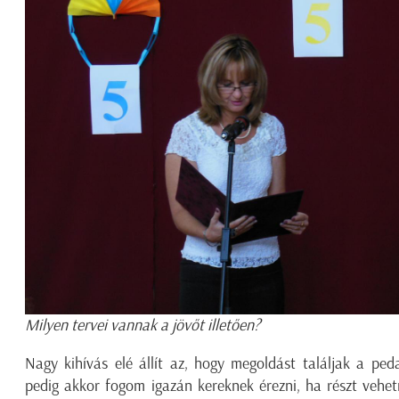
Milyen tervei vannak a jövőt illetően?
Nagy kihívás elé állít az, hogy megoldást találjak a pe
pedig akkor fogom igazán kereknek érezni, ha részt vehe