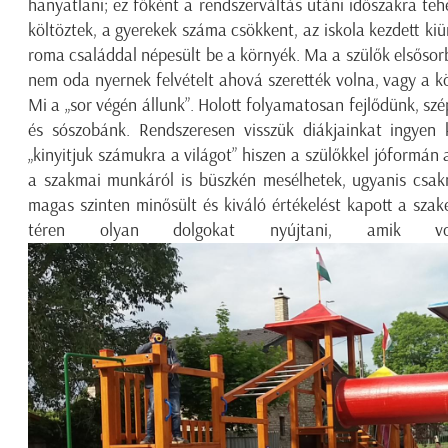
hanyatlani; ez főként a rendszerváltás utáni időszakra t
költöztek, a gyerekek száma csökkent, az iskola kezdett kiü
roma családdal népesült be a környék. Ma a szülők elsősorb
nem oda nyernek felvételt ahová szerették volna, vagy a kö
Mi a „sor végén állunk”. Holott folyamatosan fejlődünk, szé
és sószobánk. Rendszeresen visszük diákjainkat ingyen 
„kinyitjuk számukra a világot” hiszen a szülőkkel jóformán 
a szakmai munkáról is büszkén mesélhetek, ugyanis csakn
magas szinten minősült és kiváló értékelést kapott a sz
téren olyan dolgokat nyújtani, amik vo