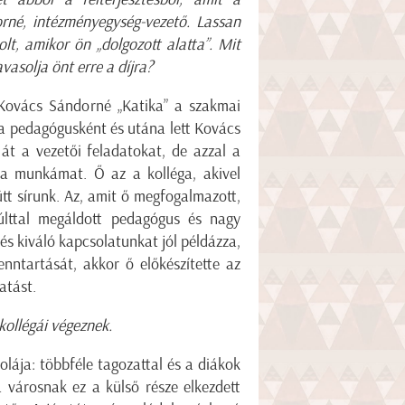
rné, intézményegység-vezető. Lassan
t, amikor ön „dolgozott alatta”. Mit
vasolja önt erre a díjra?
 Kovács Sándorné „Katika” a szakmai
ba pedagógusként és utána lett Kovács
át a vezetői feladatokat, de azzal a
s a munkámat. Ő az a kolléga, akivel
tt sírunk. Az, amit ő megfogalmazott,
lttal megáldott pedagógus és nagy
és kiváló kapcsolatunkat jól példázza,
nntartását, akkor ő előkészítette az
atást.
kollégái végeznek.
olája: többféle tagozattal és a diákok
a városnak ez a külső része elkezdett