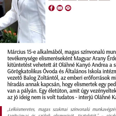
Március 15-e alkalmából, magas színvonalú mun
tevékenysége elismeréseként Magyar Arany Érde
kitüntetést vehetett át Oláhné Kanyó Andrea a 
Görögkatolikus Óvoda és Általános Iskola intéz
vezető Balog Zoltántól, az emberi erőforrások min
híradás annak kapcsán, hogy elismertek egy pe
van a pályán. Egy életúton, amit úgy vezényeltek
az jó ideig nem is volt tudatos - interjú Oláhné
„Lelkiismeretes, magas szakmai színvonalú munkavégzés
tanítványai és szüleik elismerését, tiszteletét.” – rész