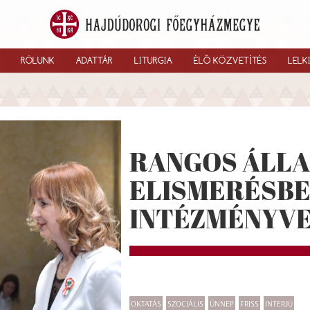
RÓLUNK
ADATTÁR
LITURGIA
ÉLŐ KÖZVETÍTÉS
LELK
RANGOS ÁLLA
ELISMERÉSBE
INTÉZMÉNYV
OKTATÁS
SZOCIÁLIS
ÜNNEP
FRISS
INTERJÚ