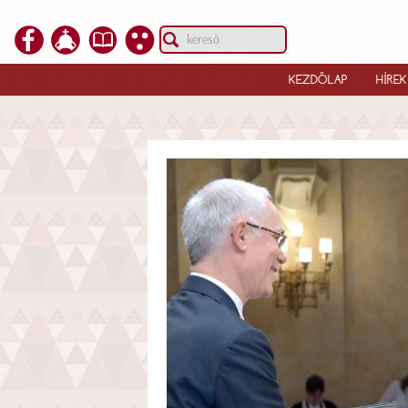
KEZDŐLAP
HÍREK