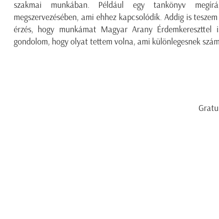
szakmai munkában. Például egy tankönyv megír
megszervezésében, ami ehhez kapcsolódik. Addig is teszem
érzés, hogy munkámat Magyar Arany Érdemkereszttel 
gondolom, hogy olyat tettem volna, ami különlegesnek szám
Gratulálunk a kitünt