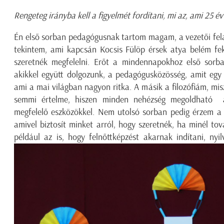
Rengeteg irányba kell a figyelmét fordítani, mi az, ami 25 
Én első sorban pedagógusnak tartom magam, a vezetői fel
tekintem, ami kapcsán Kocsis Fülöp érsek atya belém fe
szeretnék megfelelni. Erőt a mindennapokhoz első sor
akikkel együtt dolgozunk, a pedagógusközösség, amit egy 
ami a mai világban nagyon ritka. A másik a filozófiám, mi
semmi értelme, hiszen minden nehézség megoldható a
megfelelő eszközökkel. Nem utolsó sorban pedig érzem a 
amivel biztosít minket arról, hogy szeretnék, ha minél t
például az is, hogy felnőttképzést akarnak indítani, ny