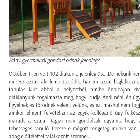
Hány gyermekről gondoskodnak jelenleg?
Október 1-jén volt 102 diákunk, jelenleg 95….De nekünk nem
mi lesz azzal, aki lemorzsolódik, hanem azzal foglalkozni
tanulás kiút abból a helyzetből, amibe önhibáján kív
diáklányunk fogalmazta meg, hogy „tudja Andi néni, én úgy 
figyelnek és törődnek velem, velünk, és ezt máshol nem fog
amikor elment felvételizni az egyik kolléganő úgy felkés
maradt a szája. Tagjai nem gondolták ugyanis, hogy a
tehetséges tanuló. Persze e mögött rengeteg munka van
adag előítélettel találkozott szembe….