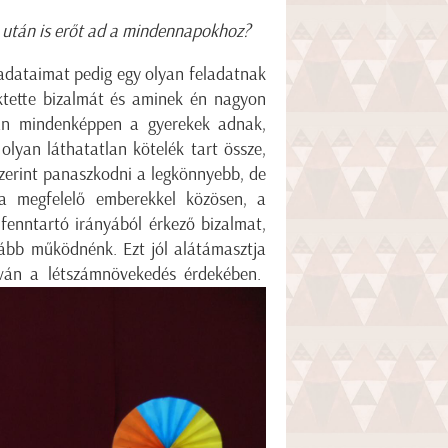
év után is erőt ad a mindennapokhoz?
adataimat pedig egy olyan feladatnak
ktette bizalmát és aminek én nagyon
ban mindenképpen a gyerekek adnak,
olyan láthatatlan kötelék tart össze,
szerint panaszkodni a legkönnyebb, de
 megfelelő emberekkel közösen, a
fenntartó irányából érkező bizalmat,
ovább működnénk. Ezt jól alátámasztja
ilván a létszámnövekedés érdekében.