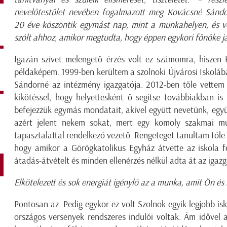
nevelőtestület nevében fogalmazott meg Kovácsné Sándo
20 éve köszöntik egymást nap, mint a munkahelyen, és vol
szólt ahhoz, amikor megtudta, hogy éppen egykori főnöke ja
Igazán szívet melengető érzés volt ez számomra, hiszen
példaképem. 1999-ben kerültem a szolnoki Újvárosi Iskolá
Sándorné az intézmény igazgatója. 2012-ben tőle vettem 
kikötéssel, hogy helyettesként ő segítse továbbiakban i
befejezzük egymás mondatait, akivel együtt nevetünk, együ
azért jelent nekem sokat, mert egy komoly szakmai mú
tapasztalattal rendelkező vezető. Rengeteget tanultam tőle 
hogy amikor a Görögkatolikus Egyház átvette az iskola fe
átadás-átvételt és minden ellenérzés nélkül adta át az igazg
Elkötelezett és sok energiát igénylő az a munka, amit Ön és 
Pontosan az. Pedig egykor ez volt Szolnok egyik legjobb isk
országos versenyek rendszeres indulói voltak. Ám idővel 