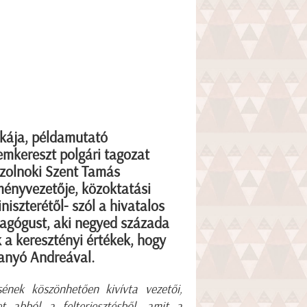
kája, példamutató
mkereszt polgári tagozat
szolnoki Szent Tamás
ményvezetője, közoktatási
iszterétől- szól a hivatalos
dagógust, aki negyed százada
 a keresztényi értékek, hogy
 Kanyó Andreával.
ének köszönhetően kivívta vezetői,
let abból a felterjesztésből, amit a