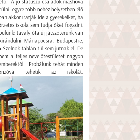
ehető. A jó státuszú családok máshová
rülni, egyre több nehéz helyzetben élő
an akkor íratják ide a gyerekeiket, ha
rzetes iskola sem tudja őket fogadni.
pülünk: tavaly óta új játszóterünk van
kirándulni Máriapócsra, Budapestre,
a Szolnok táblán túl sem jutnak el. De
em a teljes nevelőtestületet nagyon
akemberektől. Próbálunk tehát minden
nzóvá tehetik az iskolát.