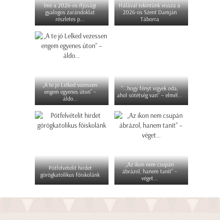
Íme a 2026-os ifjúsági
Hálával tekintünk vissza a
gyalogos zarándoklat
2026-os Szent Damján
részletes p...
Táborra
„A te jó Lelked vezessen
"...hogy fényt vigyek oda,
engem egyenes úton” –
ahol sötétség van" – elmél...
áldo...
„Az ikon nem csupán
Pótfelvételit hirdet
ábrázol, hanem tanít” –
görögkatolikus főiskolánk
véget...