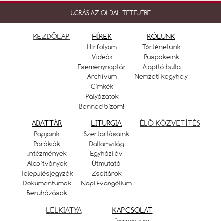
UGRÁS AZ OLDAL TETEJÉRE
KEZDŐLAP
HÍREK
RÓLUNK
Hírfolyam
Történetünk
Videók
Püspökeink
Eseménynaptár
Alapító bulla
Archívum
Nemzeti kegyhely
Címkék
Pályázatok
Benned bízom!
ADATTÁR
LITURGIA
ÉLŐ KÖZVETÍTÉS
Papjaink
Szertartásaink
Parókiák
Dallamvilág
Intézmények
Egyházi év
Alapítványok
Útmutató
Településjegyzék
Zsoltárok
Dokumentumok
Napi Evangélium
Beruházások
LELKIATYA
KAPCSOLAT
Imresszum