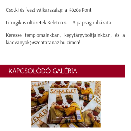
Csotki és fesztiválkarszalag: a Közös Pont
Liturgikus öltözetek Keleten 4. – A papság ruházata
Keresse templomainkban, kegytárgyboltjainkban, és a
kiadvanyok@szentatanaz.hu címen!
KAPCSOLÓDÓ GALÉRIA