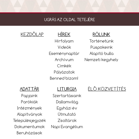
UGRÁS AZ OLDAL TETEJÉRE
KEZDŐLAP
HÍREK
RÓLUNK
Hírfolyam
Történetünk
Videók
Püspökeink
Eseménynaptár
Alapító bulla
Archívum
Nemzeti kegyhely
Címkék
Pályázatok
Benned bízom!
ADATTÁR
LITURGIA
ÉLŐ KÖZVETÍTÉS
Papjaink
Szertartásaink
Parókiák
Dallamvilág
Intézmények
Egyházi év
Alapítványok
Útmutató
Településjegyzék
Zsoltárok
Dokumentumok
Napi Evangélium
Beruházások