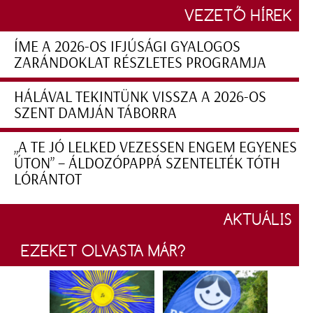
VEZETŐ HÍREK
ÍME A 2026-OS IFJÚSÁGI GYALOGOS
ZARÁNDOKLAT RÉSZLETES PROGRAMJA
HÁLÁVAL TEKINTÜNK VISSZA A 2026-OS
SZENT DAMJÁN TÁBORRA
„A TE JÓ LELKED VEZESSEN ENGEM EGYENES
ÚTON” – ÁLDOZÓPAPPÁ SZENTELTÉK TÓTH
LÓRÁNTOT
AKTUÁLIS
EZEKET OLVASTA MÁR?