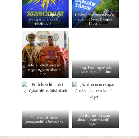
Íme a 2026-os ifjúsági
Hálával tekintünk vissza a
gyalogos zarándoklat
2026-os Szent Damján
részletes p...
Táborra
„A te jó Lelked vezessen
"...hogy fényt vigyek oda,
engem egyenes úton” –
ahol sötétség van" – elmél...
áldo...
„Az ikon nem csupán
Pótfelvételit hirdet
ábrázol, hanem tanít” –
görögkatolikus főiskolánk
véget...