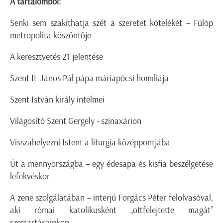
A tartalomból:
Senki sem szakíthatja szét a szeretet kötelékét – Fülöp
metropolita köszöntője
A keresztvetés 21 jelentése
Szent II. János Pál pápa máriapócsi homíliája
Szent István király intelmei
Világosító Szent Gergely - szinaxárion
Visszahelyezni Istent a liturgia középpontjába
Út a mennyországba – egy édesapa és kisfia beszélgetése
lefekvéskor
A zene szolgálatában – interjú Forgács Péter felolvasóval,
aki római katolikusként „ottfelejtette magát”
szertartásainkon