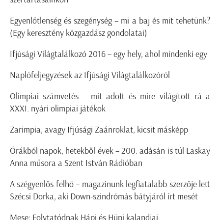
Egyenlőtlenség és szegénység – mi a baj és mit tehetünk?
(Egy keresztény közgazdász gondolatai)
Ifjúsági Világtalálkozó 2016 – egy hely, ahol mindenki egy
Naplófeljegyzések az Ifjúsági Világtalálkozóról
Olimpiai számvetés – mit adott és mire világított rá a
XXXI. nyári olimpiai játékok
Zarimpia, avagy Ifjúsági Zaánroklat, kicsit másképp
Órákból napok, hetekből évek – 200. adásán is túl Laskay
Anna műsora a Szent István Rádióban
A szégyenlős felhő – magazinunk legfiatalabb szerzője lett
Szécsi Dorka, aki Down-szindrómás bátyjáról írt mesét
Mese: Folytatódnak Hápi és Hüpi kalandjai