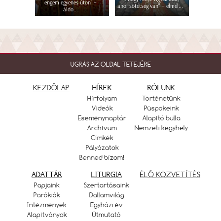
engem egyenes úton” –
ahol sötétség van" – elmél...
áldo...
UGRÁS AZ OLDAL TETEJÉRE
KEZDŐLAP
HÍREK
RÓLUNK
Hírfolyam
Történetünk
Videók
Püspökeink
Eseménynaptár
Alapító bulla
Archívum
Nemzeti kegyhely
Címkék
Pályázatok
Benned bízom!
ADATTÁR
LITURGIA
ÉLŐ KÖZVETÍTÉS
Papjaink
Szertartásaink
Parókiák
Dallamvilág
Intézmények
Egyházi év
Alapítványok
Útmutató