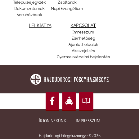
Településjegyzék
Zsoltárok
Dokumentumok
Napi Evangélium
Beruházások
LELKIATYA
KAPCSOLAT
Imresszum
Elérhetőség
Ajánlott oldalak
Visszajelzés
Gyermekvédelmi bejelentés
ÍRJON NEKÜNK
IMPRESSZUM
Hajdúdorogi Főegyházmegye ©2026