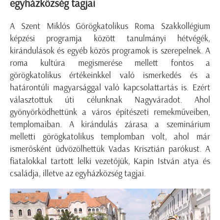
egyházközség tagjai
A Szent Miklós Görögkatolikus Roma Szakkollégium
képzési programja között tanulmányi hétvégék,
kirándulások és egyéb közös programok is szerepelnek. A
roma kultúra megismerése mellett fontos a
görögkatolikus értékeinkkel való ismerkedés és a
határontúli magyarsággal való kapcsolattartás is. Ezért
választottuk úti célunknak Nagyváradot. Ahol
gyönyörködhettünk a város építészeti remekműveiben,
templomaiban. A kirándulás zárasa a szeminárium
melletti görögkatolikus templomban volt, ahol már
ismerősként üdvözölhettük Vadas Krisztián parókust. A
fiatalokkal tartott lelki vezetőjük, Kapin István atya és
családja, illetve az egyházközség tagjai.