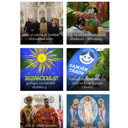
„Uram jó nekünk itt lennünk!”
Egy hivatás beteljesülése és
– felolvasókat avatt...
elindulása – áldozópap...
Íme a 2026-os ifjúsági
Hálával tekintünk vissza a
gyalogos zarándoklat
2026-os Szent Damján
részletes p...
Táborra
„A te jó Lelked vezessen
"...hogy fényt vigyek oda,