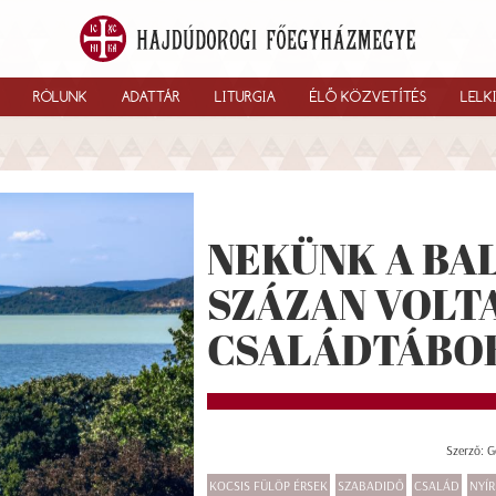
RÓLUNK
ADATTÁR
LITURGIA
ÉLŐ KÖZVETÍTÉS
LELK
NEKÜNK A BAL
SZÁZAN VOLTA
CSALÁDTÁBO
Szerző: G
KOCSIS FÜLÖP ÉRSEK
SZABADIDŐ
CSALÁD
NYÍ