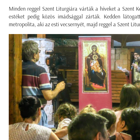
Minden reggel Szent Liturgiára várták a híveket a Szent 
estéket pedig közös imádsággal zárták. Kedden látoga
metropolita, aki az esti vecsernyét, majd reggel a Szent Litu