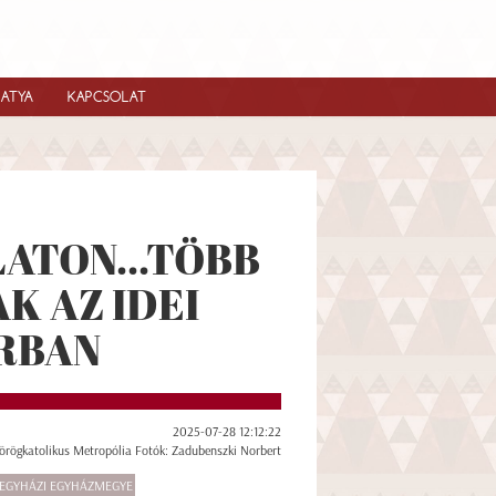
IATYA
KAPCSOLAT
ATON...TÖBB
K AZ IDEI
RBAN
2025-07-28 12:12:22
örögkatolikus Metropólia Fotók: Zadubenszki Norbert
REGYHÁZI EGYHÁZMEGYE