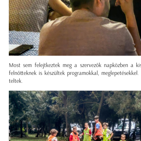
Most sem felejtkeztek meg a szervezők napközben a kis
felnőtteknek is készültek programokkal, meglepetésekkel.
teltek.