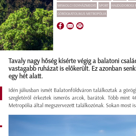
MISKOLCI EGYHÁZMEGYE
SPORT
HAJDÚDOROGI 
GÖRÖGKATOLIKUS METROPÓLIA
Tavaly nagy hőség kísérte végig a balatoni csalá
vastagabb ruházat is előkerült. Ez azonban senk
egy hét alatt.
Idén júliusban ismét Balatonföldváron találkoztak a görög
szegletéről érkeztek ismerős arcok, barátok. Több mint 4
Metropólia által megszervezett találkozónak. Sokan most is