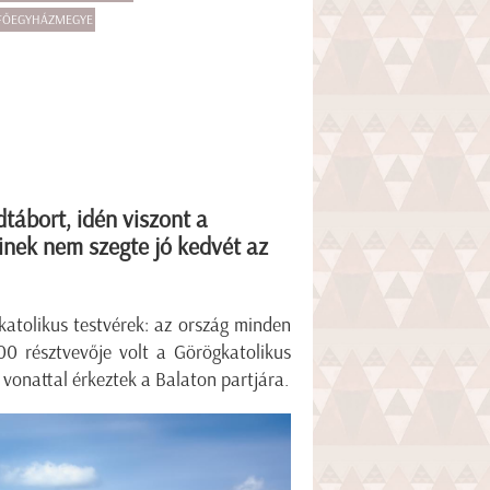
FŐEGYHÁZMEGYE
dtábort, idén viszont a
inek nem szegte jó kedvét az
katolikus testvérek: az ország minden
00 résztvevője volt a Görögkatolikus
 vonattal érkeztek a Balaton partjára.