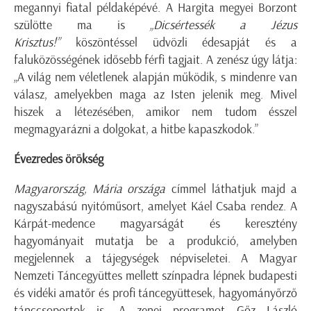
megannyi fiatal példaképévé. A Hargita megyei Borzont
szülötte ma is
„Dicsértessék a Jézus
Krisztus!”
köszöntéssel üdvözli édesapját és a
faluközösségének idősebb férfi tagjait. A zenész úgy látja:
„A világ nem véletlenek alapján működik, s mindenre van
válasz, amelyekben maga az Isten jelenik meg. Mivel
hiszek a létezésében, amikor nem tudom ésszel
megmagyarázni a dolgokat, a hitbe kapaszkodok.”
Évezredes örökség
Magyarország, Mária országa
címmel láthatjuk majd a
nagyszabású nyitóműsort, amelyet Káel Csaba rendez. A
Kárpát-medence magyarságát és keresztény
hagyományait mutatja be a produkció, amelyben
megjelennek a tájegységek népviseletei. A Magyar
Nemzeti Táncegyüttes mellett színpadra lépnek budapesti
és vidéki amatőr és profi táncegyüttesek, hagyományőrző
tánccsoportok is. A zenei programot Gőz László