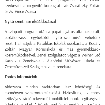
szerkeszti, a megnyitó koreográfusai: Zsuráfszky Zoltán
és Zs. Vince Zsuzsa.
Nyitó szentmise elsőáldozással
A színpadi program után a pápai legátus által celebrált,
elsőáldozással egybekötött nyitó szentmisén vehetünk
részt. Hallhatjuk a Katolikus Iskolák összkarát, a Kodály
Zoltán Magyar Kórusiskola és más gyermekkarok
közreműködésével. Zenei szolgálatot végez a Weiner Leó
Katolikus Zeneiskola - Alapfokú Művészeti Iskola és
Zeneművészeti Szakgimnázium zenekara.
Fontos információk
Áldozásra minden szektorban lesz lehetőség! Az
eseményen szinkrontolmácsolást biztosítunk, az ehhez
szükséges rádiófrekvenciát mobiltelefonunk segítségével
érhetjük majd el. A Hősök terét és környékét a lezárások