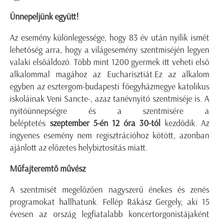
Ünnepeljünk együtt!
Az esemény különlegessége, hogy 83 év után nyílik ismét
lehetőség arra, hogy a világesemény szentmiséjén legyen
valaki elsőáldozó. Több mint 1200 gyermek itt veheti első
alkalommal magához az Eucharisztiát.Ez az alkalom
egyben az esztergom-budapesti főegyházmegye katolikus
iskoláinak Veni Sancte-, azaz tanévnyitó szentmiséje is. A
nyitóünnepségre és a szentmisére a
beléptetés
szeptember 5-én 12 óra 30-tól
kezdődik. Az
ingyenes esemény nem regisztrációhoz kötött, azonban
ajánlott az előzetes helybiztosítás miatt.
Műfajteremtő művész
A szentmisét megelőzően nagyszerű énekes és zenés
programokat hallhatunk. Fellép Rákász Gergely, aki 15
évesen az ország legfiatalabb koncertorgonistájaként