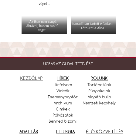
„Az ikon nem csupán
Kanadában tartott előadást
ábrázol, hanem tanít” –
Tóth Attila Ákos
véget...
UGRÁS AZ OLDAL TETEJÉRE
KEZDŐLAP
HÍREK
RÓLUNK
Hírfolyam
Történetünk
Videók
Püspökeink
Eseménynaptár
Alapító bulla
Archívum
Nemzeti kegyhely
Címkék
Pályázatok
Benned bízom!
ADATTÁR
LITURGIA
ÉLŐ KÖZVETÍTÉS