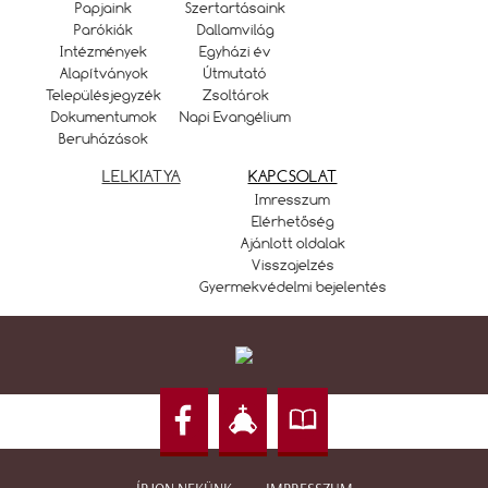
Papjaink
Szertartásaink
Parókiák
Dallamvilág
Intézmények
Egyházi év
Alapítványok
Útmutató
Településjegyzék
Zsoltárok
Dokumentumok
Napi Evangélium
Beruházások
LELKIATYA
KAPCSOLAT
Imresszum
Elérhetőség
Ajánlott oldalak
Visszajelzés
Gyermekvédelmi bejelentés