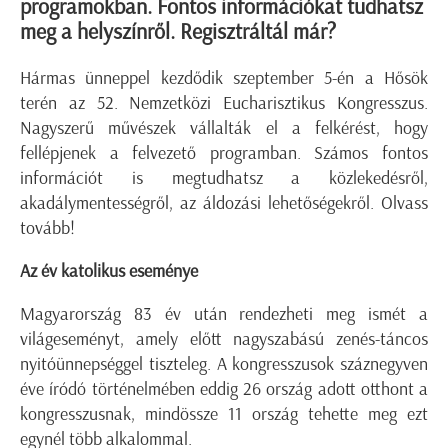
programokban. Fontos információkat tudhatsz
meg a helyszínről. Regisztráltál már?
Hármas ünneppel kezdődik szeptember 5-én a Hősök
terén az 52. Nemzetközi Eucharisztikus Kongresszus.
Nagyszerű művészek vállalták el a felkérést, hogy
fellépjenek a felvezető programban. Számos fontos
információt is megtudhatsz a közlekedésről,
akadálymentességről, az áldozási lehetőségekről. Olvass
tovább!
Az év katolikus eseménye
Magyarország 83 év után rendezheti meg ismét a
világeseményt, amely előtt nagyszabású zenés-táncos
nyitóünnepséggel tiszteleg. A kongresszusok száznegyven
éve íródó történelmében eddig 26 ország adott otthont a
kongresszusnak, mindössze 11 ország tehette meg ezt
egynél több alkalommal.