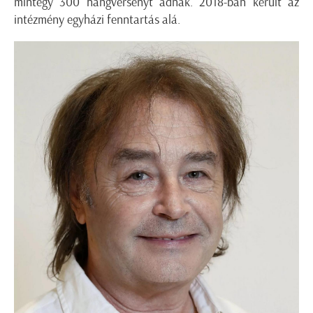
mintegy 300 hangversenyt adnak. 2018-ban került az
intézmény egyházi fenntartás alá.