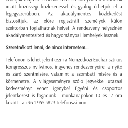
miatt közösségi közlekedéssel és gyalog érhetjük el a
legegyszerűbben. Az akadálymentes közlekedést
biztosítjuk, az előre regisztrált személyek külön
szektorban foglalhatnak helyet. A rendezvény helyszínén
akadálymentesített és hagyományos illemhelyek lesznek.
Szeretnék ott lenni, de nincs internetem…
Telefonon is lehet jelentkezni a Nemzetközi Eucharisztikus
Kongresszus nyilvános, ingyenes rendezvényeire: a nyitó
és záró szentmisére, valamint a szombati misére és a
körmenetre. A világeseményre szóló jegyekkel utazási
kedvezményt vehet igénybe! Egyéni és csoportos
jelentkezést is fogadunk - munkanapokon 10 és 17 óra
között - a +36 1 955 5823 telefonszámon.