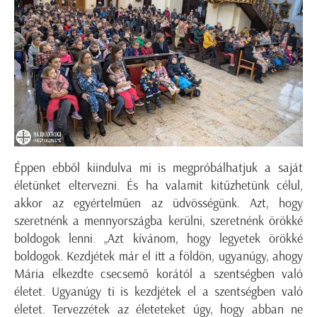
Éppen ebből kiindulva mi is megpróbálhatjuk a saját
életünket eltervezni. És ha valamit kitűzhetünk célul,
akkor az egyértelműen az üdvösségünk. Azt, hogy
szeretnénk a mennyországba kerülni, szeretnénk örökké
boldogok lenni. „Azt kívánom, hogy legyetek örökké
boldogok. Kezdjétek már el itt a földön, ugyanúgy, ahogy
Mária elkezdte csecsemő korától a szentségben való
életet. Ugyanúgy ti is kezdjétek el a szentségben való
életet. Tervezzétek az életeteket úgy, hogy abban ne