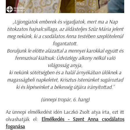
„Ujjongjatok emberek és vigadjatok, mert ma a Nap
titokzatos hajnalcsillaga, az áldásteljes Szűz Mária jelent
meg nekünk, ki a csodálatos Anna testében szeplőtelenül
fogantatott.
B
oruljunk le előtte alázattal a mennyei karokkal együtt és
fennszóval kiáltsuk: Üdvözlégy alkony nélkül való
világosság anyja,
k
i nekünk sötétségben és a halál árnyékában ülőknek a
magasságbeli napkeletet, Krisztus Istenünket sugároztad
ki és lépéseinket a békesség útjára irányítottad.”
(ünnepi tropár, 6. hang)
Az ünnepi elmélkedést idén Laczkó Zsolt atya írta, ezt itt
olvashatják el:
Elmélkedés - Szent Anna csodálatos
foganása