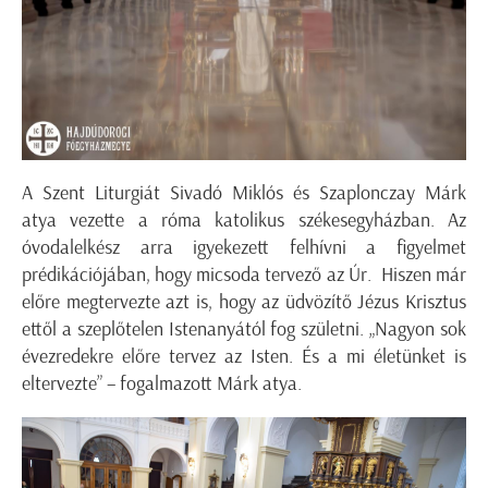
A Szent Liturgiát Sivadó Miklós és Szaplonczay Márk
atya vezette a róma katolikus székesegyházban. Az
óvodalelkész arra igyekezett felhívni a figyelmet
prédikációjában, hogy micsoda tervező az Úr. Hiszen már
előre megtervezte azt is, hogy az üdvözítő Jézus Krisztus
ettől a szeplőtelen Istenanyától fog születni. „Nagyon sok
évezredekre előre tervez az Isten. És a mi életünket is
eltervezte” – fogalmazott Márk atya.