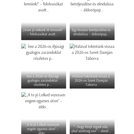
„Uram jó nekünk itt lennünk!”
Egy hivatás beteljesülése és
– felolvasókat avatt...
elindulása – áldozópap...
Íme a 2026-os ifjúsági
Hálával tekintünk vissza a
gyalogos zarándoklat
2026-os Szent Damján
részletes p...
Táborra
„A te jó Lelked vezessen
"...hogy fényt vigyek oda,
engem egyenes úton” –
ahol sötétség van" – elmél...
áldo...