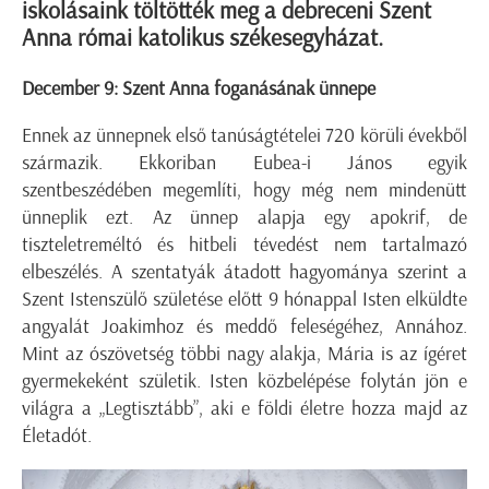
iskolásaink töltötték meg a debreceni Szent
Anna római katolikus székesegyházat.
December 9: Szent Anna foganásának ünnepe
Ennek az ünnepnek első tanúságtételei 720 körüli évekből
származik. Ekkoriban Eubea-i János egyik
szentbeszédében megemlíti, hogy még nem mindenütt
ünneplik ezt. Az ünnep alapja egy apokrif, de
tiszteletreméltó és hitbeli tévedést nem tartalmazó
elbeszélés. A szentatyák átadott hagyománya szerint a
Szent Istenszülő születése előtt 9 hónappal Isten elküldte
angyalát Joakimhoz és meddő feleségéhez, Annához.
Mint az ószövetség többi nagy alakja, Mária is az ígéret
gyermekeként születik. Isten közbelépése folytán jön e
világra a „Legtisztább”, aki e földi életre hozza majd az
Életadót.