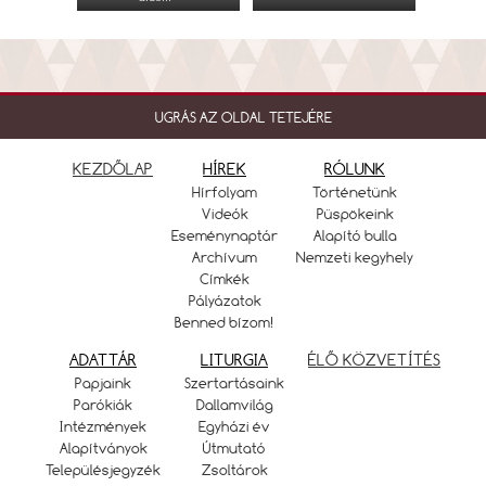
UGRÁS AZ OLDAL TETEJÉRE
KEZDŐLAP
HÍREK
RÓLUNK
Hírfolyam
Történetünk
Videók
Püspökeink
Eseménynaptár
Alapító bulla
Archívum
Nemzeti kegyhely
Címkék
Pályázatok
Benned bízom!
ADATTÁR
LITURGIA
ÉLŐ KÖZVETÍTÉS
Papjaink
Szertartásaink
Parókiák
Dallamvilág
Intézmények
Egyházi év
Alapítványok
Útmutató
Településjegyzék
Zsoltárok