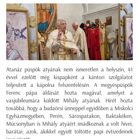
Atanáz püspök atyának nem ismeretlen a helyszín, 41
évvel ezelőtt még kispapként a kántori szolgálatot
teljesített a kápolna felszentelésén. A megyéspüspök
Ferenc pápa áldását hozta magával, amelyet a
vasjubileumára küldött Mihály atyának. Hírét hozta
továbbá, hogy a budaörsi ünneppel egyidőben a Miskolci
Egyházmegyében, Perén, Sárospatakon, Baktakéken,
Múcsonyban is Mihály atyáért imádkoznak a volt hívei,
barátai; azok, akikkel együtt töltötte papi évtizedeinek