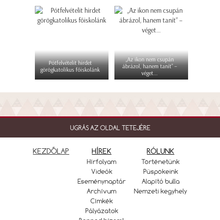
„Az ikon nem csupán
Pótfelvételit hirdet
ábrázol, hanem tanít” –
görögkatolikus főiskolánk
véget...
UGRÁS AZ OLDAL TETEJÉRE
KEZDŐLAP
HÍREK
RÓLUNK
Hírfolyam
Történetünk
Videók
Püspökeink
Eseménynaptár
Alapító bulla
Archívum
Nemzeti kegyhely
Címkék
Pályázatok