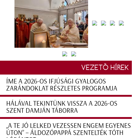
VEZETŐ HÍREK
ÍME A 2026-OS IFJÚSÁGI GYALOGOS
ZARÁNDOKLAT RÉSZLETES PROGRAMJA
HÁLÁVAL TEKINTÜNK VISSZA A 2026-OS
SZENT DAMJÁN TÁBORRA
„A TE JÓ LELKED VEZESSEN ENGEM EGYENES
ÚTON” – ÁLDOZÓPAPPÁ SZENTELTÉK TÓTH