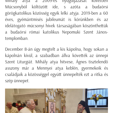
Mihály atya a 2009-es nyugdíjazását követően
Múcsonyból költözött ide, s azóta a budaörsi
görögkatolikus közösség egyik lelki atyja. 2019-ben a 60
éves, gyémántmisés jubileumát is körünkben és az
idelátogató múcsonyi hívek társaságában köszönthettük
a budaörsi római katolikus Nepomuki Szent János-
templomban.
December 8-án úgy megtelt a kis kápolna, hogy sokan a
kápolnán kívül, a szabadban állva követték az ünnepi
Szent Liturgiát. Mihály atya hitvese, Ágnes tisztelendő
asszony már a Mennyei atya keblén, gyermekeik és
családjaik a közösséggel együtt ünnepelték ezt a ritka és
szép ünnepet.