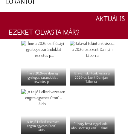
LÓRÁNTOT
AKTUÁLIS
EZEKET OLVASTA MÁR?
Íme a 2026-os ifjúsági
Hálával tekintünk vissza a
gyalogos zarándoklat
2026-os Szent Damján
részletes p...
Táborra
„A te jó Lelked vezessen
"...hogy fényt vigyek oda,
engem egyenes úton” –
ahol sötétség van" – elmél...
áldo...