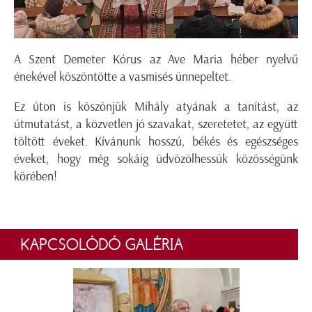
A Szent Demeter Kórus az Ave Maria héber nyelvű
énekével köszöntötte a vasmisés ünnepeltet.
Ez úton is köszönjük Mihály atyának a tanítást, az
útmutatást, a közvetlen jó szavakat, szeretetet, az együtt
töltött éveket. Kívánunk hosszú, békés és egészséges
éveket, hogy még sokáig üdvözölhessük közösségünk
körében!
KAPCSOLÓDÓ GALÉRIA