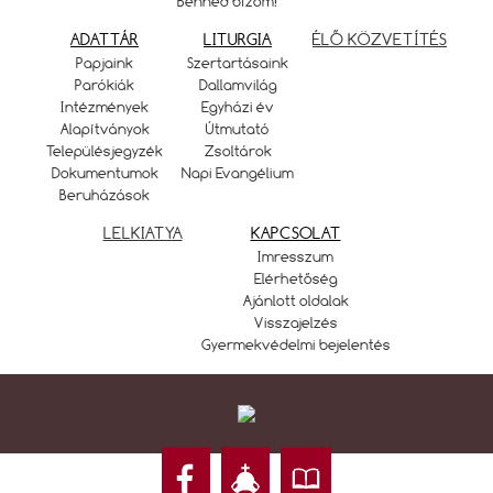
Benned bízom!
ADATTÁR
LITURGIA
ÉLŐ KÖZVETÍTÉS
Papjaink
Szertartásaink
Parókiák
Dallamvilág
Intézmények
Egyházi év
Alapítványok
Útmutató
Településjegyzék
Zsoltárok
Dokumentumok
Napi Evangélium
Beruházások
LELKIATYA
KAPCSOLAT
Imresszum
Elérhetőség
Ajánlott oldalak
Visszajelzés
Gyermekvédelmi bejelentés