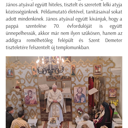
János atyával együtt hiteles, tisztelt és szeretett lelki atyja
közösségünknek. Példamutató életével, tanításaival sokat
adott mindenkinek. János atyával együtt kívánjuk, hogy a
pappá szentelése 70. évfordulóját is együtt
ünnepelhessük, akkor már nem ilyen szűkösen, hanem az
addigra remélhetőleg felépült és Szent Demeter
tiszteletére felszentelt új templomunkban.