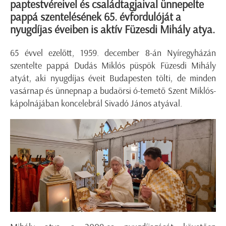
paptestvéreivel és családtagjaival ünnepelte
pappá szentelésének 65. évfordulóját a
nyugdíjas éveiben is aktív Füzesdi Mihály atya.
65 évvel ezelőtt, 1959. december 8-án Nyíregyházán
szentelte pappá Dudás Miklós püspök Füzesdi Mihály
atyát, aki nyugdíjas éveit Budapesten tölti, de minden
vasárnap és ünnepnap a budaörsi ó-temető Szent Miklós-
kápolnájában koncelebrál Sivadó János atyával.