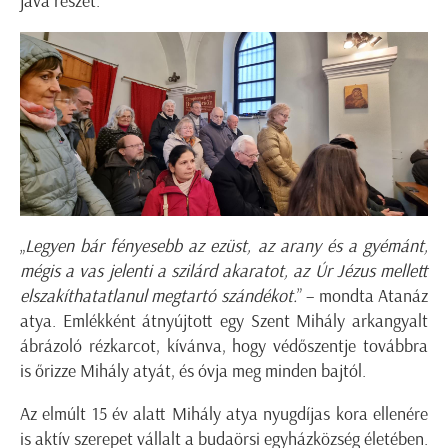
java részét.
„
Legyen bár fényesebb az ezüst, az arany és a gyémánt,
mégis a vas jelenti a szilárd akaratot, az Úr Jézus mellett
elszakíthatatlanul megtartó szándékot.
” – mondta Atanáz
atya. Emlékként átnyújtott egy Szent Mihály arkangyalt
ábrázoló rézkarcot, kívánva, hogy védőszentje továbbra
is őrizze Mihály atyát, és óvja meg minden bajtól.
Az elmúlt 15 év alatt Mihály atya nyugdíjas kora ellenére
is aktív szerepet vállalt a budaörsi egyházközség életében.