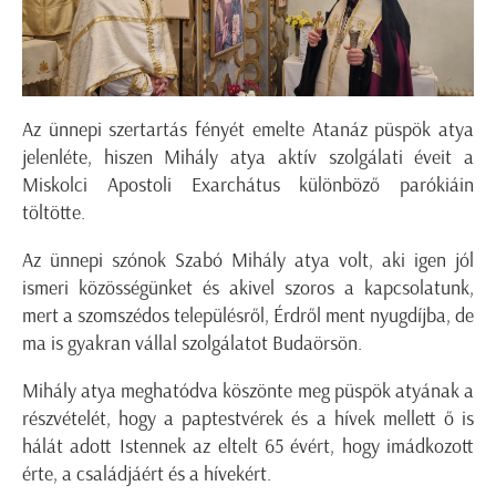
Az ünnepi szertartás fényét emelte Atanáz püspök atya
jelenléte, hiszen Mihály atya aktív szolgálati éveit a
Miskolci Apostoli Exarchátus különböző parókiáin
töltötte.
Az ünnepi szónok Szabó Mihály atya volt, aki igen jól
ismeri közösségünket és akivel szoros a kapcsolatunk,
mert a szomszédos településről, Érdről ment nyugdíjba, de
ma is gyakran vállal szolgálatot Budaörsön.
Mihály atya meghatódva köszönte meg püspök atyának a
részvételét, hogy a paptestvérek és a hívek mellett ő is
hálát adott Istennek az eltelt 65 évért, hogy imádkozott
érte, a családjáért és a hívekért.