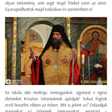
olyan intézmény, ami segít majd Titeket ezen az úton.
Gyarapodhattok majd tudásban és szeretetben is!
Az iskola idei mottója: önmagunkat, egymást s egész
életünket Krisztus Istenünknek ajánljuk! Sokat fogtok
erről beszélni ebben az évben. Mit is jelent ez? Odaadjuk
magunkat az Istennek: önmagunkat, egymást –