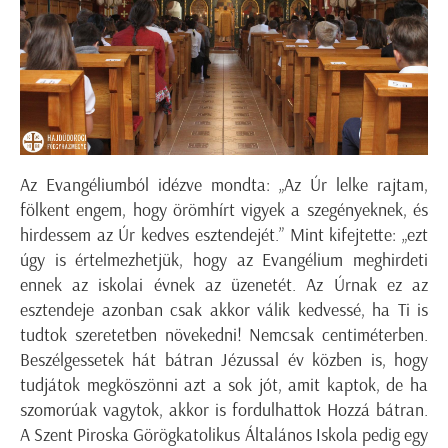
Az Evangéliumból idézve mondta: „Az Úr lelke rajtam,
fölkent engem, hogy örömhírt vigyek a szegényeknek, és
hirdessem az Úr kedves esztendejét.” Mint kifejtette: „ezt
úgy is értelmezhetjük, hogy az Evangélium meghirdeti
ennek az iskolai évnek az üzenetét. Az Úrnak ez az
esztendeje azonban csak akkor válik kedvessé, ha Ti is
tudtok szeretetben növekedni! Nemcsak centiméterben.
Beszélgessetek hát bátran Jézussal év közben is, hogy
tudjátok megköszönni azt a sok jót, amit kaptok, de ha
szomorúak vagytok, akkor is fordulhattok Hozzá bátran.
A Szent Piroska Görögkatolikus Általános Iskola pedig egy