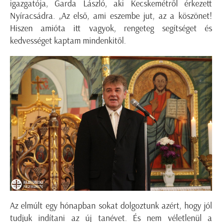
igazgatója, Garda László, aki Kecskemétről érkezett
Nyíracsádra. „Az első, ami eszembe jut, az a köszönet!
Hiszen amióta itt vagyok, rengeteg segítséget és
kedvességet kaptam mindenkitől.
Az elmúlt egy hónapban sokat dolgoztunk azért, hogy jól
tudjuk indítani az új tanévet. És nem véletlenül a