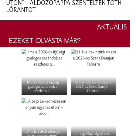
ÚTON” – ÁLDOZÓPAPPÁ SZENTELTÉK TÓTH
LÓRÁNTOT
AKTUÁLIS
EZEKET OLVASTA MÁR?
Íme a 2026-os ifjúsági
Hálával tekintünk vissza a
gyalogos zarándoklat
2026-os Szent Damján
részletes p...
Táborra
„A te jó Lelked vezessen
"...hogy fényt vigyek oda,
engem egyenes úton” –