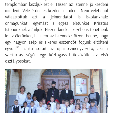
templomban kezdjük ezt el. Hiszen az Istennel jó kezdeni
mindent. Vele érdemes kezdeni mindent. Nem véletlenül
választottuk ezt a jelmondatot is iskolánknak:
önmagunkat, egymást s egész életünket Krisztus
Istenünknek ajánljuk! Hiszen kinek a kezébe is tehetnénk
le az életünket, ha nem az Istennek? Bízom benne, hogy
egy nagyon szép és sikeres esztendőt fogunk eltölteni
együtt!”– zárta sorait az új intézményvezető, aki a
szertartás végén egy kézfogással üdvözölte az első
osztályosokat.