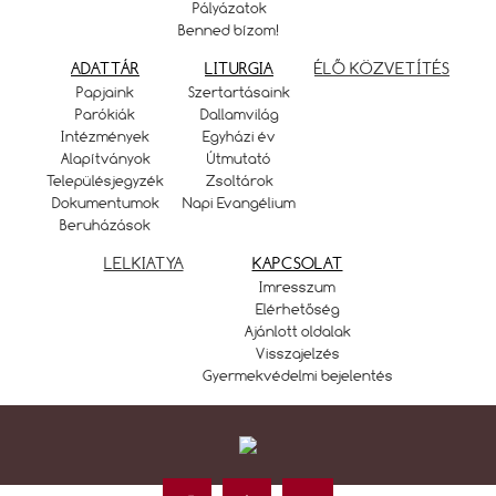
Pályázatok
Benned bízom!
ADATTÁR
LITURGIA
ÉLŐ KÖZVETÍTÉS
Papjaink
Szertartásaink
Parókiák
Dallamvilág
Intézmények
Egyházi év
Alapítványok
Útmutató
Településjegyzék
Zsoltárok
Dokumentumok
Napi Evangélium
Beruházások
LELKIATYA
KAPCSOLAT
Imresszum
Elérhetőség
Ajánlott oldalak
Visszajelzés
Gyermekvédelmi bejelentés