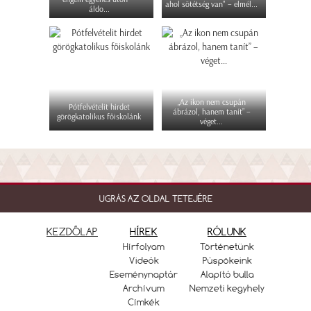
ahol sötétség van" – elmél...
áldo...
„Az ikon nem csupán
Pótfelvételit hirdet
ábrázol, hanem tanít” –
görögkatolikus főiskolánk
véget...
UGRÁS AZ OLDAL TETEJÉRE
KEZDŐLAP
HÍREK
RÓLUNK
Hírfolyam
Történetünk
Videók
Püspökeink
Eseménynaptár
Alapító bulla
Archívum
Nemzeti kegyhely
Címkék