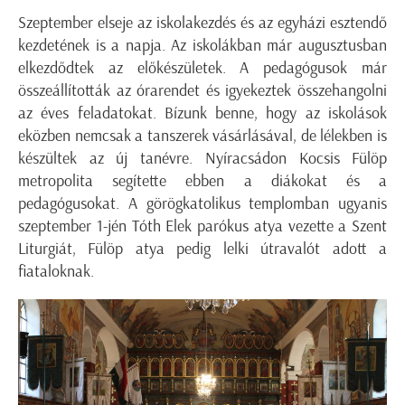
Szeptember elseje az iskolakezdés és az egyházi esztendő
kezdetének is a napja. Az iskolákban már augusztusban
elkezdődtek az előkészületek. A pedagógusok már
összeállították az órarendet és igyekeztek összehangolni
az éves feladatokat. Bízunk benne, hogy az iskolások
eközben nemcsak a tanszerek vásárlásával, de lélekben is
készültek az új tanévre. Nyíracsádon Kocsis Fülöp
metropolita segítette ebben a diákokat és a
pedagógusokat. A görögkatolikus templomban ugyanis
szeptember 1-jén Tóth Elek parókus atya vezette a Szent
Liturgiát, Fülöp atya pedig lelki útravalót adott a
fiataloknak.