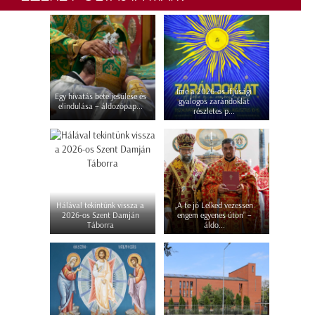
Íme a 2026-os ifjúsági
Egy hivatás beteljesülése és
gyalogos zarándoklat
elindulása – áldozópap...
részletes p...
Hálával tekintünk vissza a
„A te jó Lelked vezessen
2026-os Szent Damján
engem egyenes úton” –
Táborra
áldo...