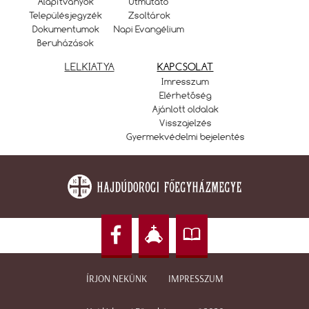
Alapítványok
Útmutató
Településjegyzék
Zsoltárok
Dokumentumok
Napi Evangélium
Beruházások
LELKIATYA
KAPCSOLAT
Imresszum
Elérhetőség
Ajánlott oldalak
Visszajelzés
Gyermekvédelmi bejelentés
ÍRJON NEKÜNK
IMPRESSZUM