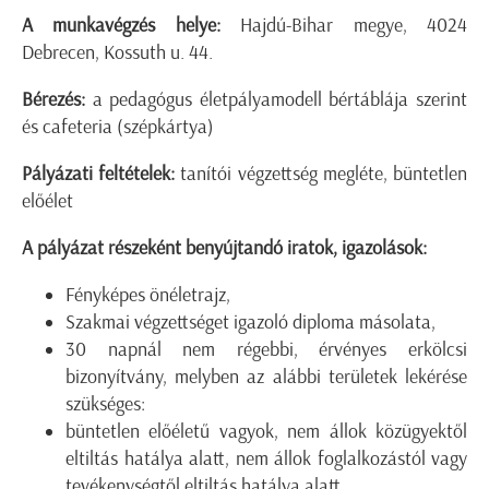
A munkavégzés helye:
Hajdú-Bihar megye, 4024
Debrecen, Kossuth u. 44.
Bérezés:
a pedagógus életpályamodell bértáblája szerint
és cafeteria (szépkártya)
Pályázati feltételek:
tanítói végzettség megléte, büntetlen
előélet
A pályázat részeként benyújtandó iratok, igazolások:
Fényképes önéletrajz,
Szakmai végzettséget igazoló diploma másolata,
30 napnál nem régebbi, érvényes erkölcsi
bizonyítvány, melyben az alábbi területek lekérése
szükséges:
büntetlen előéletű vagyok, nem állok közügyektől
eltiltás hatálya alatt, nem állok foglalkozástól vagy
tevékenységtől eltiltás hatálya alatt