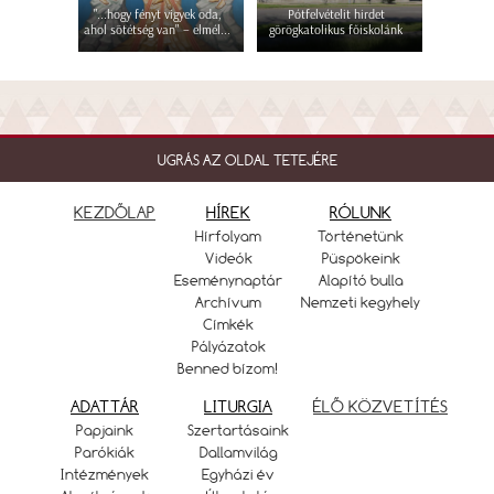
"...hogy fényt vigyek oda,
Pótfelvételit hirdet
ahol sötétség van" – elmél...
görögkatolikus főiskolánk
UGRÁS AZ OLDAL TETEJÉRE
KEZDŐLAP
HÍREK
RÓLUNK
Hírfolyam
Történetünk
Videók
Püspökeink
Eseménynaptár
Alapító bulla
Archívum
Nemzeti kegyhely
Címkék
Pályázatok
Benned bízom!
ADATTÁR
LITURGIA
ÉLŐ KÖZVETÍTÉS
Papjaink
Szertartásaink
Parókiák
Dallamvilág
Intézmények
Egyházi év