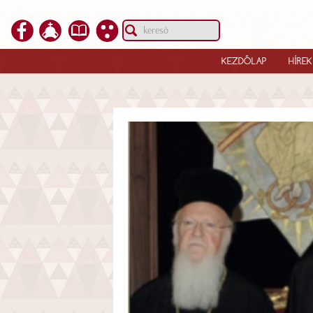
KEZDŐLAP
HÍREK