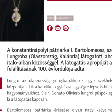
FRISS
HATÁRONTÚL
A konstantinápolyi pátriárka I. Bartolomeosz, s
Lungroba (Olaszország, Kalábria) látogatott, aho
italo-albán közösséggel. A látogatás apropóját
felállításának 100. évfordulója adta.
Lungro az olaszországi görögkatolikusok egyik székhe
központja, akik a katolikus egyházzal egységre lépve is hű
hagyományaikhoz. S.e.r. Donato Oliviero lungroi püspök 
ki a látogatás kapcsán.
Bartolomeosz pátriárka érkezése olyan nagy kegyel