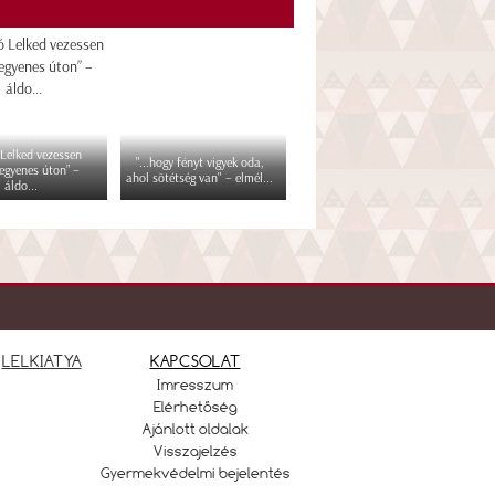
 Lelked vezessen
"...hogy fényt vigyek oda,
egyenes úton” –
ahol sötétség van" – elmél...
áldo...
LELKIATYA
KAPCSOLAT
Imresszum
Elérhetőség
Ajánlott oldalak
Visszajelzés
Gyermekvédelmi bejelentés