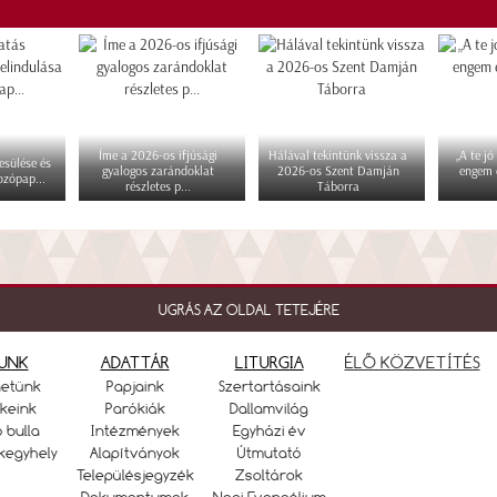
Íme a 2026-os ifjúsági
Hálával tekintünk vissza a
„A te jó
esülése és
gyalogos zarándoklat
2026-os Szent Damján
engem 
ozópap...
részletes p...
Táborra
UGRÁS AZ OLDAL TETEJÉRE
UNK
ADATTÁR
LITURGIA
ÉLŐ KÖZVETÍTÉS
netünk
Papjaink
Szertartásaink
keink
Parókiák
Dallamvilág
ó bulla
Intézmények
Egyházi év
kegyhely
Alapítványok
Útmutató
Településjegyzék
Zsoltárok