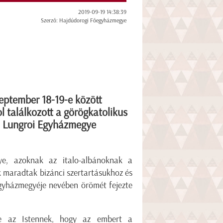
2019-09-19 14:38:39
Szerző: Hajdúdorogi Főegyházmegye
zeptember 18-19-e között
l találkozott a görögkatolikus
 a Lungroi Egyházmegye
lye, azoknak az italo-albánoknak a
ek maradtak bizánci szertartásukhoz és
egyházmegyéje nevében örömét fejezte
me az Istennek, hogy az embert a