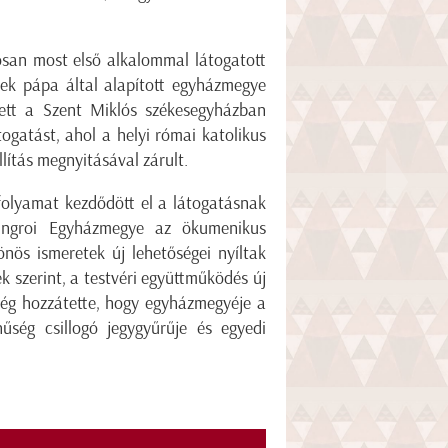
osan most első alkalommal látogatott
ek pápa által alapított egyházmegye
vett a Szent Miklós székesegyházban
ogatást, ahol a helyi római katolikus
lítás megnyitásával zárult.
 folyamat kezdődött el a látogatásnak
ungroi Egyházmegye az ökumenikus
önös ismeretek új lehetőségei nyíltak
 szerint, a testvéri együttműködés új
még hozzátette, hogy egyházmegyéje a
űség csillogó jegygyűrűje és egyedi