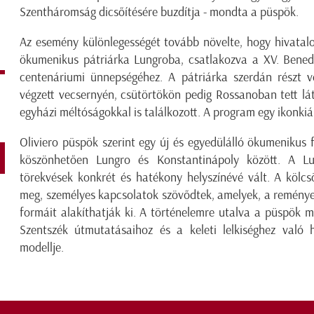
Szentháromság dicsőítésére buzdítja - mondta a püspök.
Az esemény különlegességét tovább növelte, hogy hivatal
ökumenikus pátriárka Lungroba, csatlakozva a XV. Bened
centenáriumi ünnepségéhez. A pátriárka szerdán részt 
végzett vecsernyén, csütörtökön pedig Rossanoban tett lát
egyházi méltóságokkal is találkozott. A program egy ikonkiál
Oliviero püspök szerint egy új és egyedülálló ökumenikus
köszönhetően Lungro és Konstantinápoly között. A L
törekvések konkrét és hatékony helyszínévé vált. A kölcs
meg, személyes kapcsolatok szövődtek, amelyek, a remények
formáit alakíthatják ki. A történelemre utalva a püspök 
Szentszék útmutatásaihoz és a keleti lelkiséghez való h
modellje.