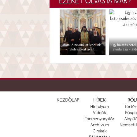
EZEKET OLVASTA MÁR?
„Uram jó nekünk itt lennünk!”
Egy hivatás betelj
– felolvasókat avatt...
elindulása – áld
KEZDŐLAP
HÍREK
RÓL
Hírfolyam
Törté
Videók
Püspö
Eseménynaptár
Alapít
Archívum
Nemzeti 
Címkék