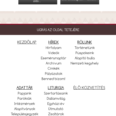
áldo...
UGRÁS AZ OLDAL TETEJÉRE
KEZDŐLAP
HÍREK
RÓLUNK
Hírfolyam
Történetünk
Videók
Püspökeink
Eseménynaptár
Alapító bulla
Archívum
Nemzeti kegyhely
Címkék
Pályázatok
Benned bízom!
ADATTÁR
LITURGIA
ÉLŐ KÖZVETÍTÉS
Papjaink
Szertartásaink
Parókiák
Dallamvilág
Intézmények
Egyházi év
Alapítványok
Útmutató
Településjegyzék
Zsoltárok