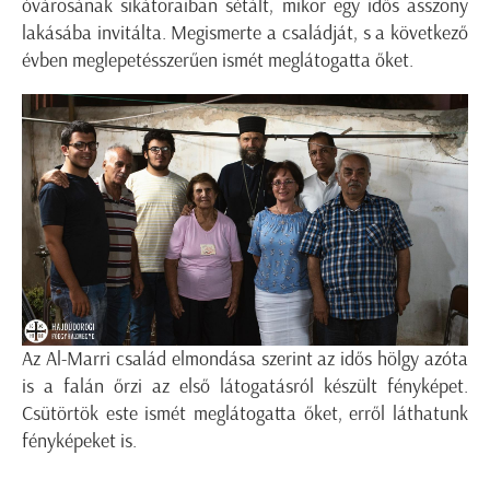
óvárosának sikátoraiban sétált, mikor egy idős asszony
lakásába invitálta. Megismerte a családját, s a következő
évben meglepetésszerűen ismét meglátogatta őket.
Az Al-Marri család elmondása szerint az idős hölgy azóta
is a falán őrzi az első látogatásról készült fényképet.
Csütörtök este ismét meglátogatta őket, erről láthatunk
fényképeket is.