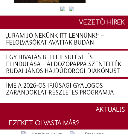
VEZETŐ HÍREK
„URAM JÓ NEKÜNK ITT LENNÜNK!” –
FELOLVASÓKAT AVATTAK BUDÁN
EGY HIVATÁS BETELJESÜLÉSE ÉS
ELINDULÁSA – ÁLDOZÓPAPPÁ SZENTELTÉK
BUDAI JÁNOS HAJDÚDOROGI DIAKÓNUST
ÍME A 2026-OS IFJÚSÁGI GYALOGOS
ZARÁNDOKLAT RÉSZLETES PROGRAMJA
AKTUÁLIS
EZEKET OLVASTA MÁR?