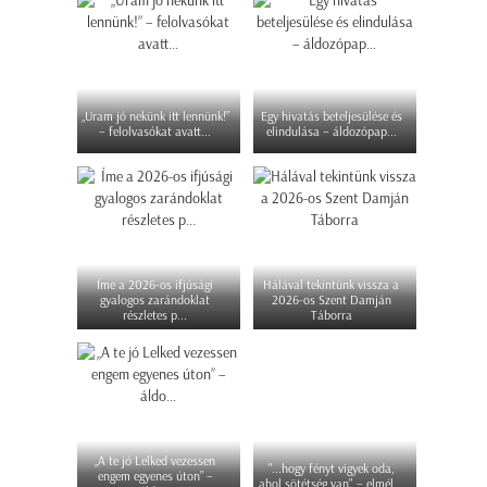
„Uram jó nekünk itt lennünk!”
Egy hivatás beteljesülése és
– felolvasókat avatt...
elindulása – áldozópap...
Íme a 2026-os ifjúsági
Hálával tekintünk vissza a
gyalogos zarándoklat
2026-os Szent Damján
részletes p...
Táborra
„A te jó Lelked vezessen
"...hogy fényt vigyek oda,
engem egyenes úton” –
ahol sötétség van" – elmél...