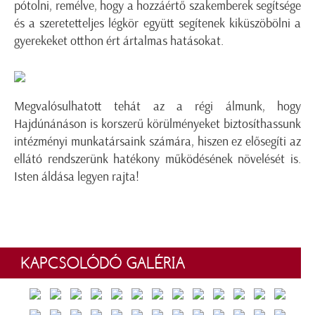
pótolni, remélve, hogy a hozzáértő szakemberek segítsége
és a szeretetteljes légkör együtt segítenek kiküszöbölni a
gyerekeket otthon ért ártalmas hatásokat.
Megvalósulhatott tehát az a régi álmunk, hogy
Hajdúnánáson is korszerű körülményeket biztosíthassunk
intézményi munkatársaink számára, hiszen ez elősegíti az
ellátó rendszerünk hatékony működésének növelését is.
Isten áldása legyen rajta!
KAPCSOLÓDÓ GALÉRIA