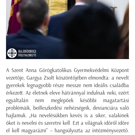
A Szent Anna Görögkatolikus Gyermekvédelmi Központ
vezetője, Gargya Zsolt köszöntőjében elmondta: a nevelt
gyerekek legnagyobb része messze nem ideális családba
érkezett. Az életnek eleve hátránnyal indulnak neki, ezért
egyáltalán nem meglepőek későbbi magatartási
problémáik, beilleszkedési nehézségeik, devianciára való
hajlamuk. „Ha nevelésükben kevés is a siker, valakinek
őket is nevelni és szeretni kell. Ezt a világnak időről időre
el kell magyarázni” – hangsúlyozta az intézményvezető.