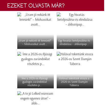
EZEKET OLVASTA MÁR?
„Uram jó nekünk itt lennünk!”
Egy hivatás beteljesülése és
– felolvasókat avatt...
elindulása – áldozópap...
Íme a 2026-os ifjúsági
Hálával tekintünk vissza a
gyalogos zarándoklat
2026-os Szent Damján
részletes p...
Táborra