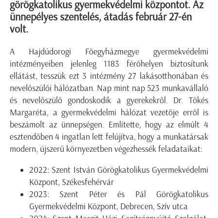
görögkatolikus gyermekvédelmi központot. Az
ünnepélyes szentelés, átadás február 27-én
volt.
A Hajdúdorogi Főegyházmegye gyermekvédelmi
intézményeiben jelenleg 1183 férőhelyen biztosítunk
ellátást, tesszük ezt 3 intézmény 27 lakásotthonában és
nevelőszülői hálózatban. Nap mint nap 523 munkavállaló
és nevelőszülő gondoskodik a gyerekekről. Dr. Tőkés
Margaréta, a gyermekvédelmi hálózat vezetője erről is
beszámolt az ünnepségen. Említette, hogy az elmúlt 4
esztendőben 4 ingatlan lett felújítva, hogy a munkatársak
modern, újszerű környezetben végezhessék feladataikat:
2022: Szent István Görögkatolikus Gyermekvédelmi
Központ, Székesfehérvár
2023: Szent Péter és Pál Görögkatolikus
Gyermekvédelmi Központ, Debrecen, Szív utca