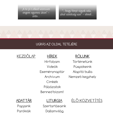
„A te jó Lelked vezessen
"...hogy fényt vigyek oda,
engem egyenes úton” –
ahol sötétség van" – elmél...
áldo...
UGRÁS AZ OLDAL TETEJÉRE
KEZDŐLAP
HÍREK
RÓLUNK
Hírfolyam
Történetünk
Videók
Püspökeink
Eseménynaptár
Alapító bulla
Archívum
Nemzeti kegyhely
Címkék
Pályázatok
Benned bízom!
ADATTÁR
LITURGIA
ÉLŐ KÖZVETÍTÉS
Papjaink
Szertartásaink
Parókiák
Dallamvilág