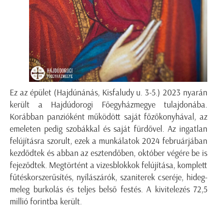
Ez az épület (Hajdúnánás, Kisfaludy u. 3-5.) 2023 nyarán
került a Hajdúdorogi Főegyházmegye tulajdonába.
Korábban panzióként működött saját főzőkonyhával, az
emeleten pedig szobákkal és saját fürdővel. Az ingatlan
felújításra szorult, ezek a munkálatok 2024 februárjában
kezdődtek és abban az esztendőben, október végére be is
fejeződtek. Megtörtént a vizesblokkok felújítása, komplett
fűtéskorszerűsítés, nyílászárók, szaniterek cseréje, hideg-
meleg burkolás és teljes belső festés. A kivitelezés 72,5
millió forintba került.