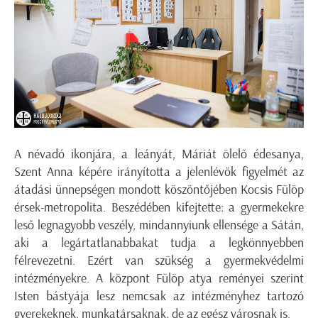
A névadó ikonjára, a leányát, Máriát ölelő édesanya,
Szent Anna képére irányította a jelenlévők figyelmét az
átadási ünnepségen mondott köszöntőjében Kocsis Fülöp
érsek-metropolita. Beszédében kifejtette: a gyermekekre
leső legnagyobb veszély, mindannyiunk ellensége a Sátán,
aki a legártatlanabbakat tudja a legkönnyebben
félrevezetni. Ezért van szükség a gyermekvédelmi
intézményekre. A központ Fülöp atya reményei szerint
Isten bástyája lesz nemcsak az intézményhez tartozó
gyerekeknek, munkatársaknak, de az egész városnak is.