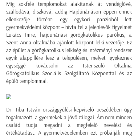
Míg sokfelé templomokat alakítanak át vendéglővé,
szállodává, diszkóvá, addig Hajdúnánáson éppen ennek
ellenkezője történt: egy egykori panzióból lett
gyermekvédelmi központ – hívta fel a jelenlévők figyelmét
Lukács Imre, hajdúnánási görögkatolikus parókus, a
Szent Anna oltalmába ajánlott központ lelki vezetője. Ez
az épület a görögkatolikus lelkiség és intézményi rendszer
egyik alappillére lesz a településen, melyet igyekeznek
egységgé kovácsolni az Istenszülő Oltalma
Görögkatolikus Szociális Szolgáltató Központtal és az
épülő templommal.
Dr. Tiba István országgyűlési képviselő beszédében úgy
fogalmazott: a gyermekek a jövő zálogai. Ám nem minden
család tudja megadni a megfelelő nevelést és
értékátadást. A gyermekvédelemben ezt próbálják meg