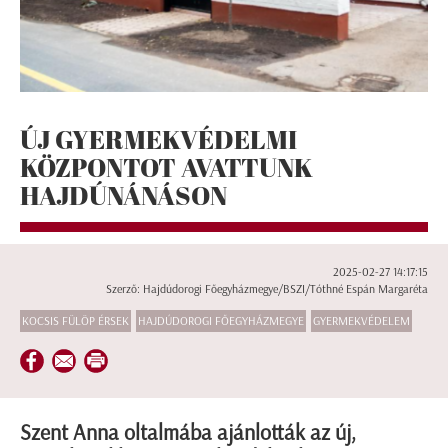
ÚJ GYERMEKVÉDELMI
KÖZPONTOT AVATTUNK
HAJDÚNÁNÁSON
2025-02-27 14:17:15
Szerző: Hajdúdorogi Főegyházmegye/BSZI/Tóthné Espán Margaréta
KOCSIS FÜLÖP ÉRSEK
HAJDÚDOROGI FŐEGYHÁZMEGYE
GYERMEKVÉDELEM
Szent Anna oltalmába ajánlották az új,