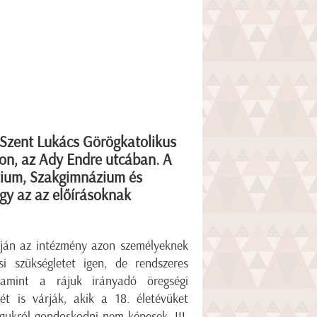
a Szent Lukács Görögkatolikus
gon, az Ady Endre utcában. A
ázium, Szakgimnázium és
ogy az az előírásoknak
lapján az intézmény azon személyeknek
i szükségletet igen, de rendszeres
alamint a rájuk irányadó öregségi
ét is várják, akik a 18. életévüket
gukról gondoskodni nem képesek, III.