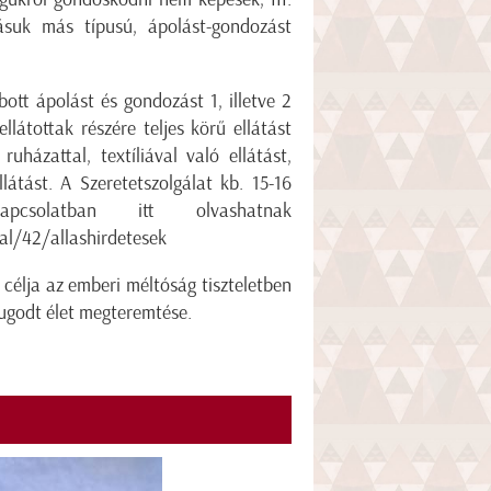
tásuk más típusú, ápolást-gondozást
ott ápolást és gondozást 1, illetve 2
látottak részére teljes körű ellátást
uházattal, textíliával való ellátást,
látást. A Szeretetszolgálat kb. 15-16
pcsolatban itt olvashatnak
al/42/allashirdetesek
 célja az emberi méltóság tiszteletben
yugodt élet megteremtése.