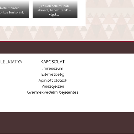
„Az ikon nem csupán
lvételit hirdet
ábrázol, hanem tanít” –
olikus főiskolánk
véget...
LELKIATYA
KAPCSOLAT
Imresszum
Elérhetőség
Ajánlott oldalak
Visszajelzés
Gyermekvédelmi bejelentés