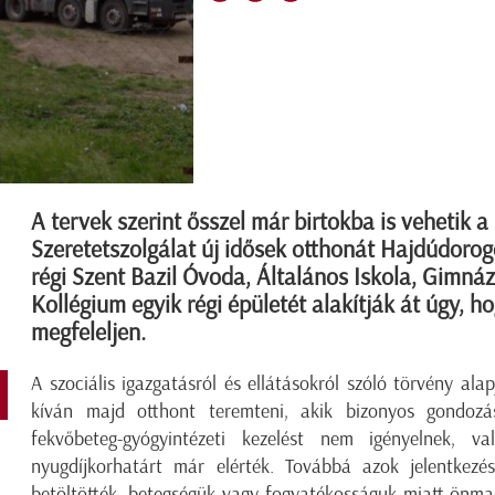
A tervek szerint ősszel már birtokba is vehetik 
Szeretetszolgálat új idősek otthonát Hajdúdoro
régi Szent Bazil Óvoda, Általános Iskola, Gimn
Kollégium egyik régi épületét alakítják át úgy, h
megfeleljen.
A szociális igazgatásról és ellátásokról szóló törvény a
kíván majd otthont teremteni, akik bizonyos gondozás
fekvőbeteg-gyógyintézeti kezelést nem igényelnek, v
nyugdíjkorhatárt már elérték. Továbbá azok jelentkezés
betöltötték, betegségük vagy fogyatékosságuk miatt önma