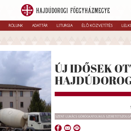
RÓLUNK
ADATTÁR
LITURGIA
ÉLŐ KÖZVETÍTÉS
LELK
ÚJ IDŐSEK O
HAJDÚDORO
SZENT LUKÁCS GÖRÖGKATOLIKUS SZERETETSZOLG