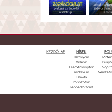
Íme a 2026-os ifjúsági
Hálával tekintünk
gyalogos zarándoklat
2026-os Szent
részletes p...
Táborra
KEZDŐLAP
HÍREK
RÓL
Hírfolyam
Törté
Videók
Püspö
Eseménynaptár
Alapít
Archívum
Nemzeti 
Címkék
Pályázatok
Benned bízom!