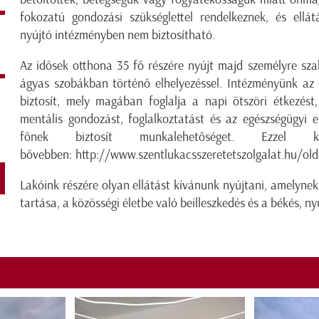
fokozatú gondozási szükséglettel rendelkeznek, és ellá
nyújtó intézményben nem biztosítható.
Az idősek otthona 35 fő részére nyújt majd személyre szab
ágyas szobákban történő elhelyezéssel. Intézményünk az el
biztosít, mely magában foglalja a napi ötszöri étkezést, r
mentális gondozást, foglalkoztatást és az egészségügyi el
főnek biztosít munkalehetőséget. Ezzel ka
bővebben:
http://www.szentlukacsszeretetszolgalat.hu/old
Lakóink részére olyan ellátást kívánunk nyújtani, amelynek
tartása, a közösségi életbe való beilleszkedés és a békés, n