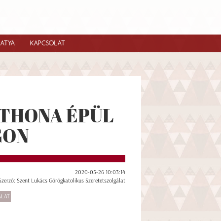
IATYA
KAPCSOLAT
TTHONA ÉPÜL
GON
2020-05-26 10:03:14
Szerző: Szent Lukács Görögkatolikus Szeretetszolgálat
ÁLAT