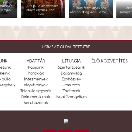
 vissza a
„A te jó Lelked vezessen
"...hogy fényt vigyek oda,
Pótfe
 Damján
engem egyenes úton” –
ahol sötétség van" – elmél...
görögkat
áldo...
UGRÁS AZ OLDAL TETEJÉRE
UNK
ADATTÁR
LITURGIA
ÉLŐ KÖZVETÍTÉS
netünk
Papjaink
Szertartásaink
keink
Parókiák
Dallamvilág
ó bulla
Intézmények
Egyházi év
kegyhely
Alapítványok
Útmutató
Településjegyzék
Zsoltárok
Dokumentumok
Napi Evangélium
Beruházások