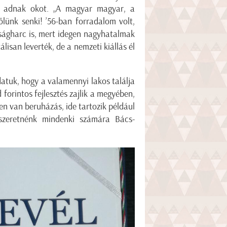
ra adnak okot. „A magyar magyar, a
lünk senki! ’56-ban forradalom volt,
dságharc is, mert idegen nagyhatalmak
lisan leverték, de a nemzeti kiállás él
atuk, hogy a valamennyi lakos találja
d forintos fejlesztés zajlik a megyében,
n van beruházás, ide tartozik például
t szeretnénk mindenki számára Bács-