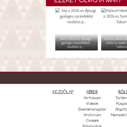
Íme a 2026-os ifjúsági
Hálával tekintünk
gyalogos zarándoklat
2026-os Szent
részletes p...
Táborra
KEZDŐLAP
HÍREK
RÓL
Hírfolyam
Törté
Videók
Püspö
Eseménynaptár
Alapít
Archívum
Nemzeti 
Címkék
Pályázatok