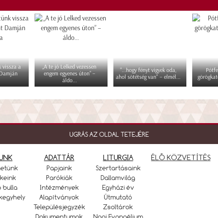
 vissza a
„A te jó Lelked vezessen
"...hogy fényt vigyek oda,
Pótfe
 Damján
engem egyenes úton” –
ahol sötétség van" – elmél...
görögkat
áldo...
UGRÁS AZ OLDAL TETEJÉRE
UNK
ADATTÁR
LITURGIA
ÉLŐ KÖZVETÍTÉS
netünk
Papjaink
Szertartásaink
keink
Parókiák
Dallamvilág
ó bulla
Intézmények
Egyházi év
kegyhely
Alapítványok
Útmutató
Településjegyzék
Zsoltárok
Dokumentumok
Napi Evangélium