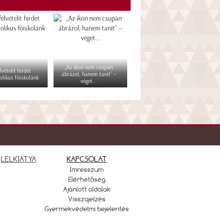
„Az ikon nem csupán
lvételit hirdet
ábrázol, hanem tanít” –
olikus főiskolánk
véget...
LELKIATYA
KAPCSOLAT
Imresszum
Elérhetőség
Ajánlott oldalak
Visszajelzés
Gyermekvédelmi bejelentés