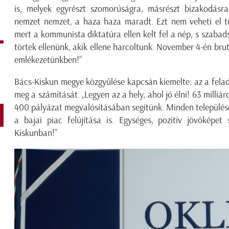
is, melyek egyrészt szomorúságra, másrészt bizakodás
nemzet nemzet, a haza haza maradt. Ezt nem veheti el tő
mert a kommunista diktatúra ellen kelt fel a nép, s szaba
törtek ellenünk, akik ellene harcoltunk. November 4-én brutá
emlékezetünkben!”
Bács-Kiskun megye közgyűlése kapcsán kiemelte: az a felad
meg a számítását. „Legyen az a hely, ahol jó élni! 63 milliár
400 pályázat megvalósításában segítünk. Minden települése
a bajai piac felújítása is. Egységes, pozitív jövőképe
Kiskunban!”