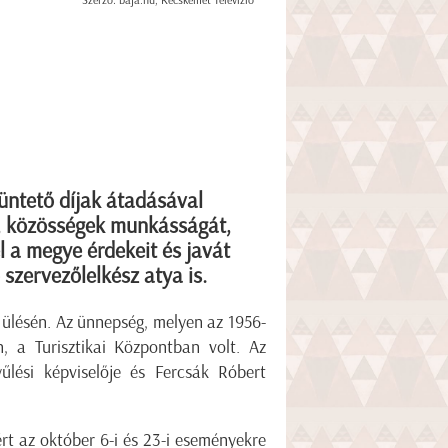
Szerző: baja.hu, Kecskemét Televízió
ntető díjak átadásával
, közösségek munkásságát,
 a megye érdekeit és javát
 szervezőlelkész atya is.
 ülésén. Az ünnepség, melyen az 1956-
, a Turisztikai Központban volt. Az
űlési képviselője és Fercsák Róbert
rt az október 6-i és 23-i eseményekre