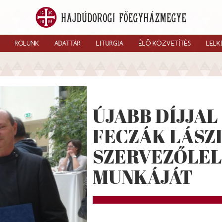
RÓLUNK
ADATTÁR
LITURGIA
ÉLŐ KÖZVETÍTÉS
LELK
ÚJABB DÍJJAL
FECZÁK LÁSZ
SZERVEZŐLEL
MUNKÁJÁT