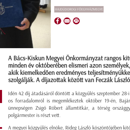
HAJDÚDOROGI FŐEGYHÁZMEGYE
A Bács-Kiskun Megyei Önkormányzat rangos kitü
minden év októberében elismeri azon személyek
akik kiemelkedően eredményes teljesítményükkel
szolgálják. A díjazottak között van Feczák László
Idén 42 díj átadásáról döntött a közgyűlés szeptember 28-i
os forradalomról is megemlékeztek október 19-én, Baján
ünnepségen Zsigó Róbert államtitkár, a térség országgy
polgármester is részt vett.
A megyei közgyűlés elnöke, Rideg László köszöntőjében kité