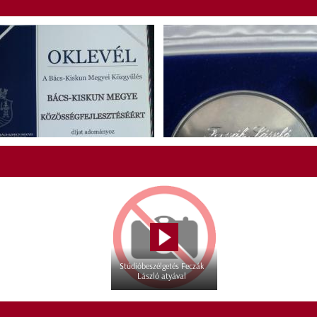
Stúdióbeszélgetés Feczák
László atyával