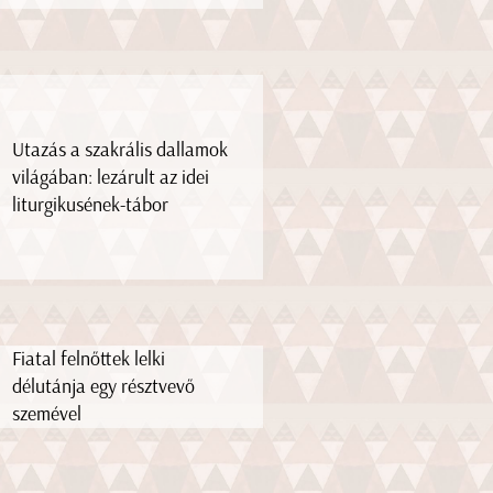
Utazás a szakrális dallamok
világában: lezárult az idei
liturgikusének-tábor
Fiatal felnőttek lelki
délutánja egy résztvevő
szemével