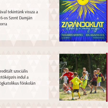
ával tekintünk vissza a
6-os Szent Damján
orra
reditált szociális
etőképzés indul a
ögkatolikus főiskolán