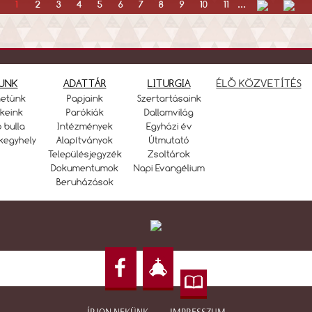
1
2
3
4
5
6
7
8
9
10
11
...
UNK
ADATTÁR
LITURGIA
ÉLŐ KÖZVETÍTÉS
netünk
Papjaink
Szertartásaink
keink
Parókiák
Dallamvilág
ó bulla
Intézmények
Egyházi év
kegyhely
Alapítványok
Útmutató
Településjegyzék
Zsoltárok
Dokumentumok
Napi Evangélium
Beruházások