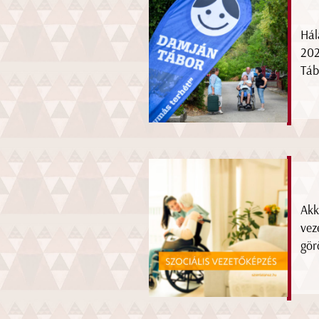
Hál
202
Táb
Akk
vez
gör