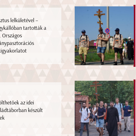
sztus lelkületével –
ykállóban tartották a
I. Országos
ánypasztorációs
kigyakorlatot
ölthetőek az idei
ládtáborban készült
ek