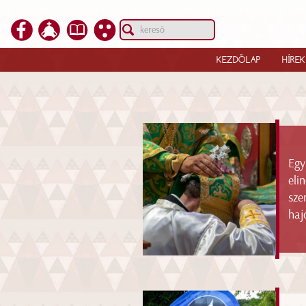
KEZDŐLAP
HÍREK
Egy
eli
sze
haj