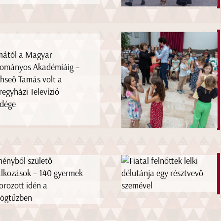
ától a Magyar
ományos Akadémiáig –
hseő Tamás volt a
regyházi Televízió
dége
ényből születő
álkozások – 140 gyermek
orozott idén a
ögtűzben