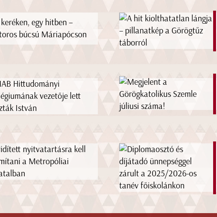
 keréken, egy hitben –
oros búcsú Máriapócson
AB Hittudományi
légiumának vezetője lett
zták István
idített nyitvatartásra kell
mítani a Metropóliai
atalban