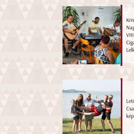
Kri
Nag
VII
Cig
Lel
Let
Csa
kép