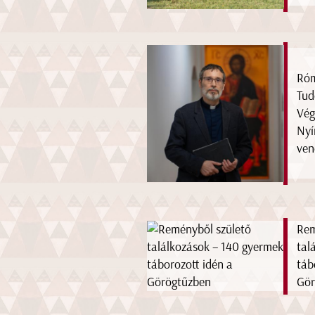
Róm
Tud
Vég
Nyí
ven
Rem
tal
táb
Gör