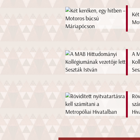
Két
Mot
A M
Kol
Ses
Röv
szá
Hiv