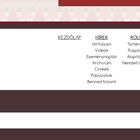
KEZDŐLAP
HÍREK
RÓL
Hírfolyam
Törté
Videók
Püspö
Eseménynaptár
Alapít
Archívum
Nemzeti 
Címkék
Pályázatok
Benned bízom!