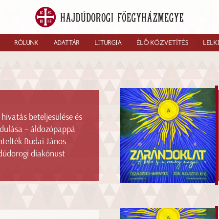
RÓLUNK
ADATTÁR
LITURGIA
ÉLŐ KÖZVETÍTÉS
LELK
 hivatás beteljesülése és
ndulása – áldozópappá
ntelték Budai János
dúdorogi diakónust