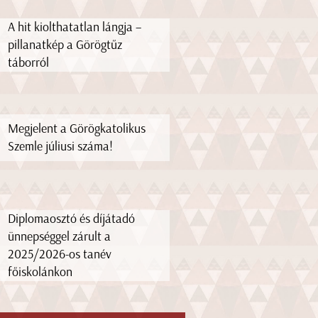
A hit kiolthatatlan lángja –
pillanatkép a Görögtűz
táborról
Megjelent a Görögkatolikus
Szemle júliusi száma!
Diplomaosztó és díjátadó
ünnepséggel zárult a
2025/2026-os tanév
főiskolánkon