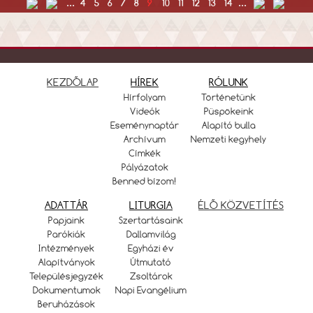
...
4
5
6
7
8
9
10
11
12
13
14
...
KEZDŐLAP
HÍREK
RÓLUNK
Hírfolyam
Történetünk
Videók
Püspökeink
Eseménynaptár
Alapító bulla
Archívum
Nemzeti kegyhely
Címkék
Pályázatok
Benned bízom!
ADATTÁR
LITURGIA
ÉLŐ KÖZVETÍTÉS
Papjaink
Szertartásaink
Parókiák
Dallamvilág
Intézmények
Egyházi év
Alapítványok
Útmutató
Településjegyzék
Zsoltárok
Dokumentumok
Napi Evangélium
Beruházások