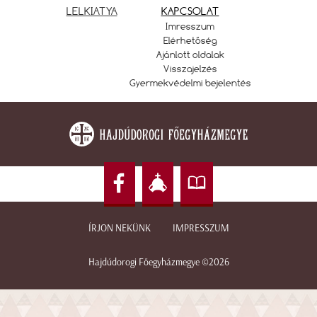
LELKIATYA
KAPCSOLAT
Imresszum
Elérhetőség
Ajánlott oldalak
Visszajelzés
Gyermekvédelmi bejelentés
ÍRJON NEKÜNK
IMPRESSZUM
Hajdúdorogi Főegyházmegye ©2026