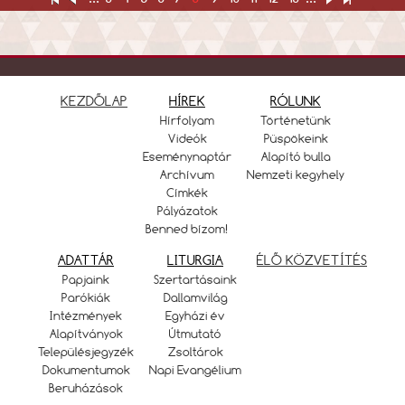
KEZDŐLAP
HÍREK
RÓLUNK
Hírfolyam
Történetünk
Videók
Püspökeink
Eseménynaptár
Alapító bulla
Archívum
Nemzeti kegyhely
Címkék
Pályázatok
Benned bízom!
ADATTÁR
LITURGIA
ÉLŐ KÖZVETÍTÉS
Papjaink
Szertartásaink
Parókiák
Dallamvilág
Intézmények
Egyházi év
Alapítványok
Útmutató
Településjegyzék
Zsoltárok
Dokumentumok
Napi Evangélium
Beruházások