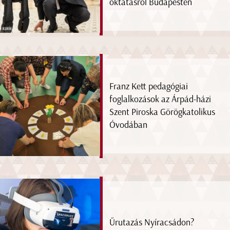
oktatásról Budapesten
Franz Kett pedagógiai
foglalkozások az Árpád-házi
Szent Piroska Görögkatolikus
Óvodában
Űrutazás Nyíracsádon?