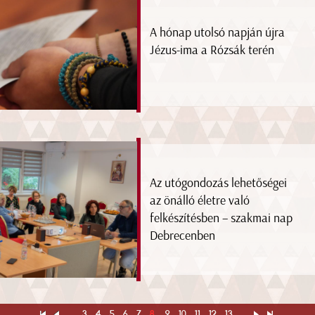
A hónap utolsó napján újra
Jézus-ima a Rózsák terén
Az utógondozás lehetőségei
az önálló életre való
felkészítésben – szakmai nap
Debrecenben
...
3
4
5
6
7
8
9
10
11
12
13
...