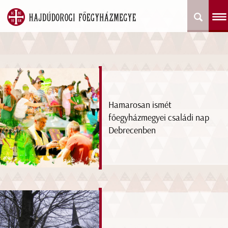
Hamarosan ismét
főegyházmegyei családi nap
Debrecenben