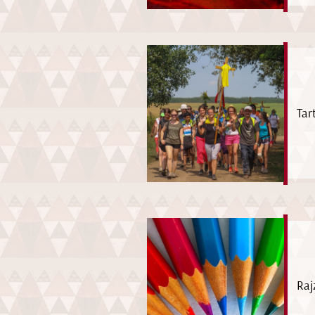
Tar
Raj