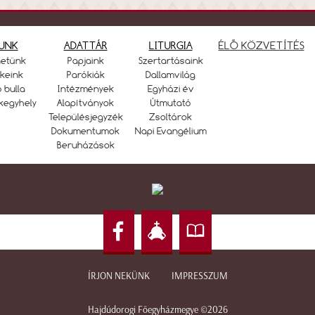
UNK
ADATTÁR
LITURGIA
ÉLŐ KÖZVETÍTÉS
netünk
Papjaink
Szertartásaink
keink
Parókiák
Dallamvilág
ó bulla
Intézmények
Egyházi év
kegyhely
Alapítványok
Útmutató
Településjegyzék
Zsoltárok
Dokumentumok
Napi Evangélium
Beruházások
ÍRJON NEKÜNK
IMPRESSZUM
Hajdúdorogi Főegyházmegye ©2026