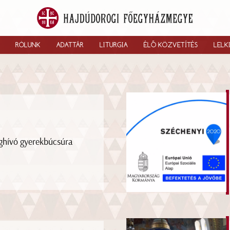
RÓLUNK
ADATTÁR
LITURGIA
ÉLŐ KÖZVETÍTÉS
LELK
hívó gyerekbúcsúra