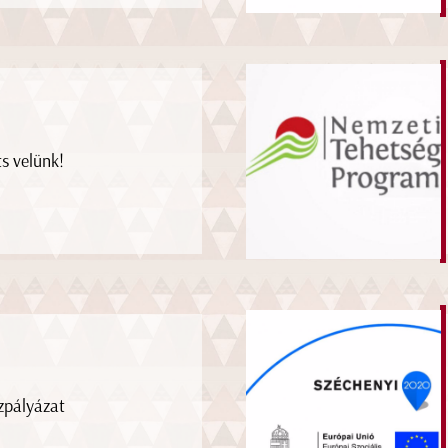
ts velünk!
zpályázat