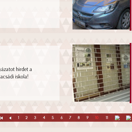
yázatot hirdet a
racsádi iskola!
1
2
3
4
5
6
7
8
9
10
11