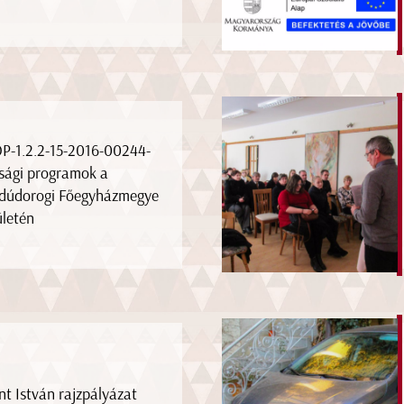
P-1.2.2-15-2016-00244-
úsági programok a
dúdorogi Főegyházmegye
ületén
nt István rajzpályázat