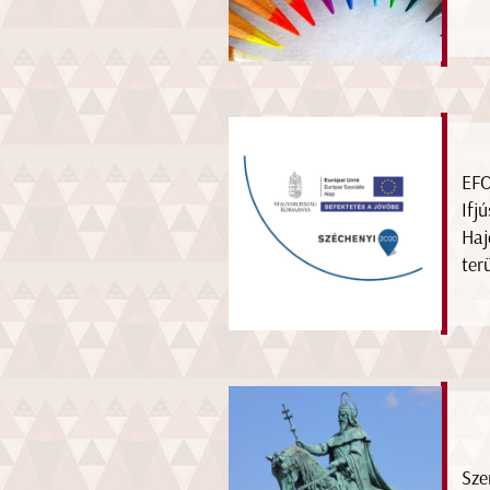
EFO
Ifj
Haj
ter
Sze