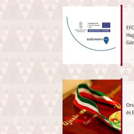
EFO
Hag
Gör
Ors
és 