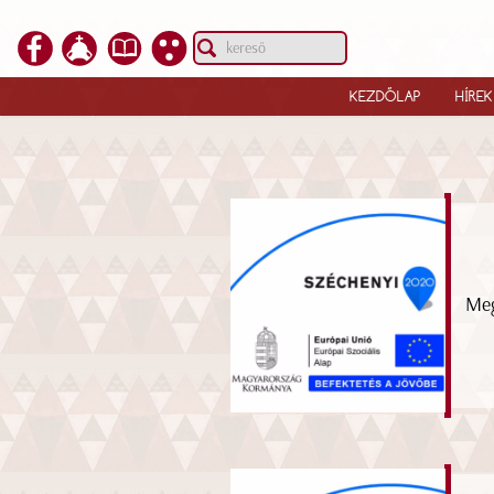
KEZDŐLAP
HÍREK
Meg