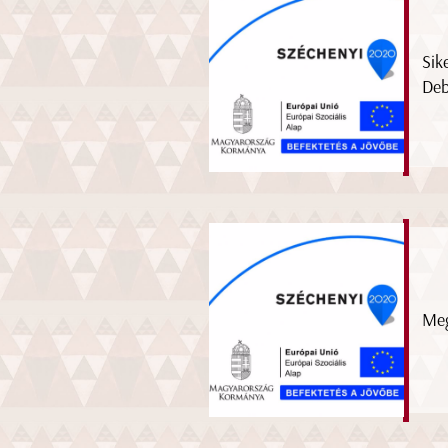
Sik
Deb
Meg