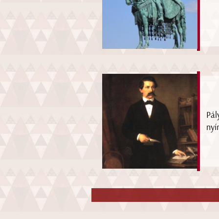
Pál
nyí