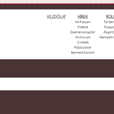
KEZDŐLAP
HÍREK
RÓL
Hírfolyam
Törté
Videók
Püspö
Eseménynaptár
Alapít
Archívum
Nemzeti 
Címkék
Pályázatok
Benned bízom!