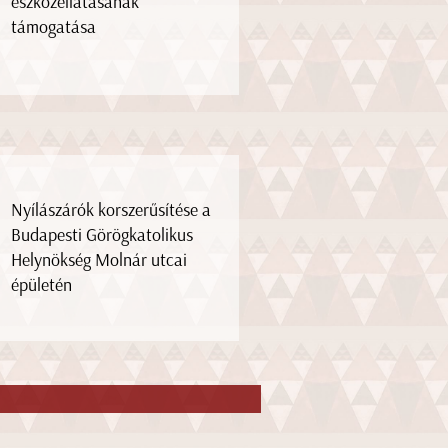
eszközellátásának
támogatása
Nyílászárók korszerűsítése a
Budapesti Görögkatolikus
Helynökség Molnár utcai
épületén