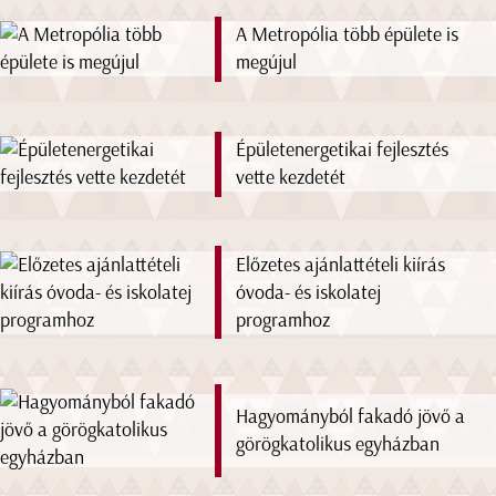
A Metropólia több épülete is
megújul
Épületenergetikai fejlesztés
vette kezdetét
Előzetes ajánlattételi kiírás
óvoda- és iskolatej
programhoz
Hagyományból fakadó jövő a
görögkatolikus egyházban