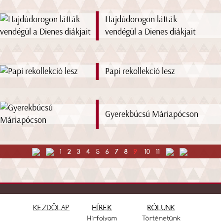
Hajdúdorogon látták
vendégül a Dienes diákjait
Papi rekollekció lesz
Gyerekbúcsú Máriapócson
1
2
3
4
5
6
7
8
9
10
11
KEZDŐLAP
HÍREK
RÓLUNK
Hírfolyam
Történetünk