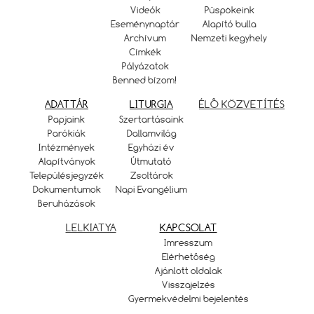
Videók
Püspökeink
Eseménynaptár
Alapító bulla
Archívum
Nemzeti kegyhely
Címkék
Pályázatok
Benned bízom!
ADATTÁR
LITURGIA
ÉLŐ KÖZVETÍTÉS
Papjaink
Szertartásaink
Parókiák
Dallamvilág
Intézmények
Egyházi év
Alapítványok
Útmutató
Településjegyzék
Zsoltárok
Dokumentumok
Napi Evangélium
Beruházások
LELKIATYA
KAPCSOLAT
Imresszum
Elérhetőség
Ajánlott oldalak
Visszajelzés
Gyermekvédelmi bejelentés