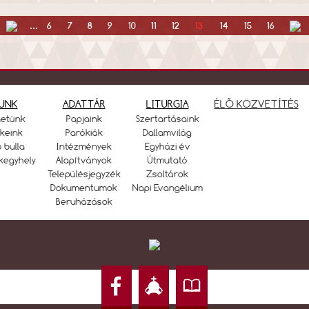
...
6
7
8
9
10
11
12
13
14
15
16
UNK
ADATTÁR
LITURGIA
ÉLŐ KÖZVETÍTÉS
netünk
Papjaink
Szertartásaink
keink
Parókiák
Dallamvilág
ó bulla
Intézmények
Egyházi év
kegyhely
Alapítványok
Útmutató
Településjegyzék
Zsoltárok
Dokumentumok
Napi Evangélium
Beruházások