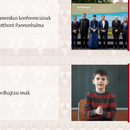
menikus konferenciának
otthont Pannonhalma
érdhajtási imák