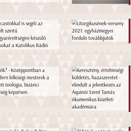
castokkal is segíti az
lt szintű
yarérettségire készülő
kokat a Katolikus Rádió
 ők? - Középpontban a
ern lelkiségi mesterek a
eti teológia, bizánci
kiség képzésen