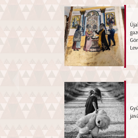
Úja
gaz
Gör
Lev
Gyű
jav