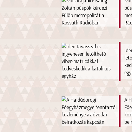
Műs
püs
met
Rád
Idé
let
ked
egy
A H
Főe
köz
bei