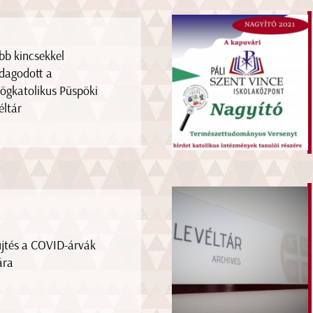
bb kincsekkel
dagodott a
ögkatolikus Püspöki
éltár
jtés a COVID-árvák
ára