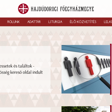
RÓLUNK
ADATTÁR
LITURGIA
ÉLŐ KÖZVETÍTÉS
LELK
essetek és találtok -
össég kereső oldal indult