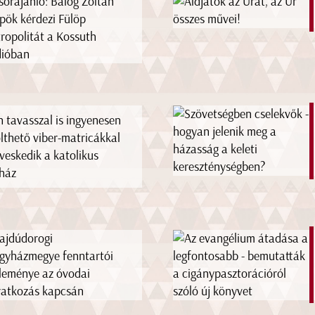
orajánló: Balog Zoltán
pök kérdezi Fülöp
ropolitát a Kossuth
ióban
n tavasszal is ingyenesen
ölthető viber-matricákkal
veskedik a katolikus
ház
ajdúdorogi
gyházmegye fenntartói
leménye az óvodai
ratkozás kapcsán