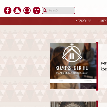
KEZDŐLAP
HÍREK
Ker
köz