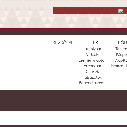
KEZDŐLAP
HÍREK
RÓL
Hírfolyam
Törté
Videók
Püspö
Eseménynaptár
Alapít
Archívum
Nemzeti 
Címkék
Pályázatok
Benned bízom!