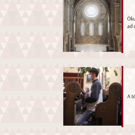
Öku
ad 
A t