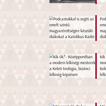
Pod
eme
mag
diá
Kik
mod
Kel
lel