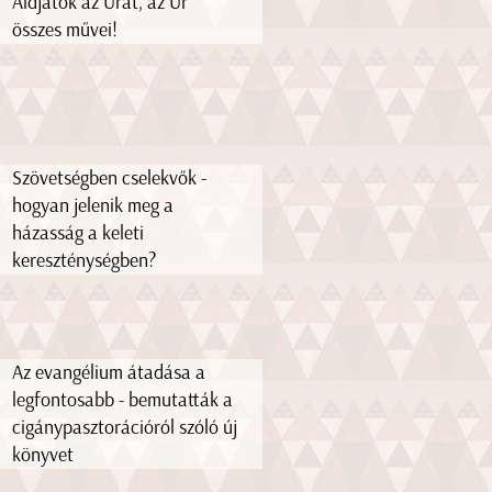
Áldjátok az Urat, az Úr
összes művei!
Szövetségben cselekvők -
hogyan jelenik meg a
házasság a keleti
kereszténységben?
Az evangélium átadása a
legfontosabb - bemutatták a
cigánypasztorációról szóló új
könyvet